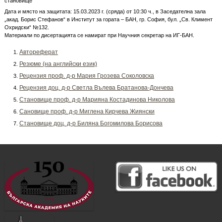
становище
Дата и място на защитата: 15.03.2023 г. (сряда) от 10:30 ч., в Заседателна зала
„акад. Борис Стефанов“ в Институт за гората – БАН, гр. София, бул. „Св. Климент
Охридски“ №132.
Материали по дисертацията се намират при Научния секретар на ИГ-БАН.
Автореферат
Резюме (на английски език)
Рецензия проф. д-р Мария Грозева Соколовска
Рецензия доц. д-р Светла Вълева Братанова-Дончева
Становище проф. д-р Марияна Костадинова Николова
Сановище проф. д-р Миглена Кирчева Жиянски
Становище доц. д-р Биляна Богомилова Борисова