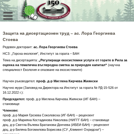
Skip
to
content
Защита на дисертационен труд – ас. Лора Георгиева
Стоева
Редовен докторант:
ас.
Лора Георгиева Стоева
НСЗ: „Горска екология“, Институт за гората – БАН
Тема на дисертацията:
„Регулиращи екосистемни услуги от горите в Рила за
оценка на тематична въглеродна сметка за природен капитал“
(научна
специалност Екология и опазване на екосистемите)
Научен ръководител:
проф. д-р Миглена Кирчева Жиянски
Научно жури (Заповед на Директора на Институт за гората № РД-15-526 от
16.12.2022 г.):
Председател:
проф. д-р Миглена Кирчева Жиянски (ИГ-БАН) –
становище
Членове:
проф. д-р Мария Грозева Соколовска (ИГ-БАН) – рецензент
проф. д-р Марияна Костадинова Николова (НИГГГ-БАН) – становище
доц. д-р Светла Вълева Братанова-Дончева (ИБЕИ-БАН) – рецензент
доц. д-р Биляна Богомилова Борисова (СУ „Климент Охридски“) –