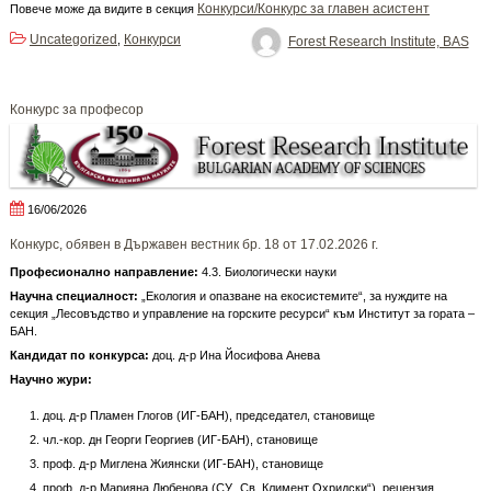
Конкурси/Конкурс за главен асистент
Повече може да видите в секция
Uncategorized
Конкурси
,
Forest Research Institute, BAS
Конкурс за професор
16/06/2026
Конкурс, обявен в Държавен вестник бр. 18 от 17.02.2026 г.
Професионално направление:
4.3. Биологически науки
Научна специалност:
„Екология и опазване на екосистемите“, за нуждите на
секция „Лесовъдство и управление на горските ресурси“ към Институт за гората –
БАН.
Кандидат по конкурса
:
доц. д-р Ина Йосифова Анева
Научно жури:
доц. д-р Пламен Глогов (ИГ-БАН), председател, становище
чл.-кор. дн Георги Георгиев (ИГ-БАН), становище
проф. д-р Миглена Жиянски (ИГ-БАН), становище
проф. д-р Марияна Любенова (СУ „Св. Климент Охридски“), рецензия