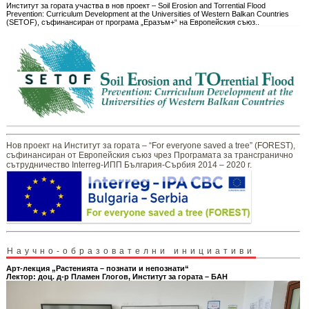
Институт за гората участва в нов проект – Soil Erosion and Torrential Flood
Prevention: Curriculum Development at the Universities of Western Balkan Countries
(SETOF), съфинансиран от програма „Еразъм+“ на Европейския съюз..
Нов проект на Институт за гората – “For everyone saved a tree” (FOREST),
съфинансиран от Европейския съюз чрез Програмата за трансгранично
сътрудничество Interreg-ИПП България-Сърбия 2014 – 2020 г.
Научно-образователни инициативи
Арт-лекция „Растенията – познати и непознати“
Лектор: доц. д-р Пламен Глогов, Институт за гората – БАН