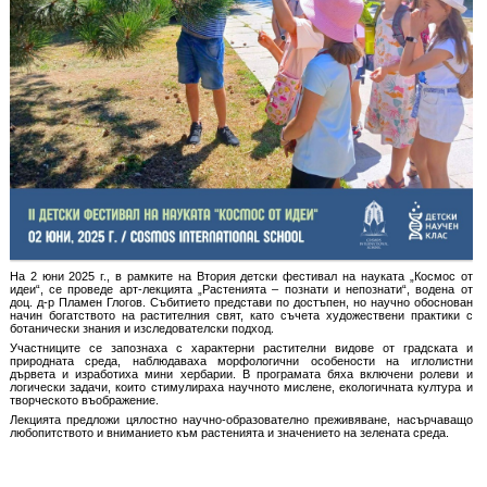
На 2 юни 2025 г., в рамките на Втория детски фестивал на науката „Космос от
идеи“, се проведе арт-лекцията „Растенията – познати и непознати“, водена от
доц. д-р Пламен Глогов. Събитието представи по достъпен, но научно обоснован
начин богатството на растителния свят, като съчета художествени практики с
ботанически знания и изследователски подход.
Участниците се запознаха с характерни растителни видове от градската и
природната среда, наблюдаваха морфологични особености на иглолистни
дървета и изработиха мини хербарии. В програмата бяха включени ролеви и
логически задачи, които стимулираха научното мислене, екологичната култура и
творческото въображение.
Лекцията предложи цялостно научно-образователно преживяване, насърчаващо
любопитството и вниманието към растенията и значението на зелената среда.