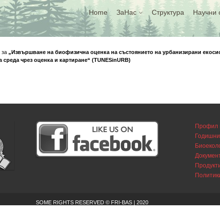
Home
ЗаНас
Структура
Научни 
 за
„Извършване на биофизична оценка на състоянието на урбанизирани екос
а среда чрез оценка и картиране“ (TUNESinURB)
Профил 
Годишни
Биоекол
Докумен
Продукти
Политик
SOME RIGHTS RESERVED © FRI-BAS | 2020