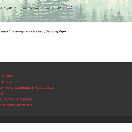
секции
Конкурси
Контакти
истеми“
за нуждите на проект
„За по-добро
на купувача
 отчети
огични стационари и Арборетум
ти
 | Услуги | Софтуер
и за поверителност