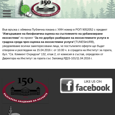
Skip
to
content
Във връзка с обявена Публична покана с УИН номер в РОП 9052052 с предмет
“
Извършване на биофизична оценка на състоянието на урбанизирани
екосистеми
” по проект “
За по-дорбро разбиране на екосистемните услуги в
градска среда чрез оценка на екосистемни услуги
“(TUNESinURB),
уведомяваме всички заинтересовани лица, че постъпилите оферти ще бъдат
отворени и разгледани на 15.04.2016 г. от 10.00 ч. в сградата на Институт за гората,
бул. “Св. Климент Охридски” 132, етаж 2, от комисия в състав, определен от
Директора на Институт за гората със Заповед РД15-101/11.04.2016 г.