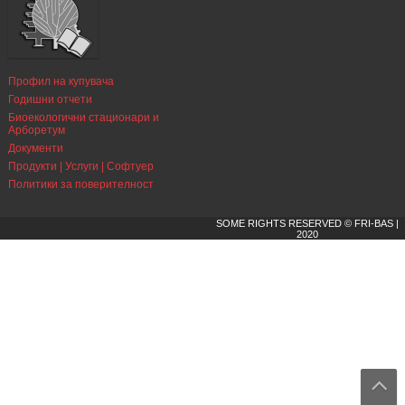
Профил на купувача
Годишни отчети
Биоекологични стационари и
Арборетум
Документи
Продукти | Услуги | Софтуер
Политики за поверителност
SOME RIGHTS RESERVED © FRI-BAS |
2020