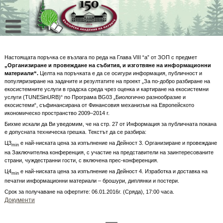
Skip
to
content
Настоящата поръчка се възлага по реда на Глава VIII “a” от ЗОП с предмет
„Организиране и провеждане на събития, и изготвяне на информационни
материали“.
Целта на поръчката е да се осигури информация, публичност и
популяризиране на задачите и резултатите на проект „За по-добро разбиране на
екосистемните услуги в градска среда чрез оценка и картиране на екосистемни
услуги (TUNESinURB)“ по Програма BG03 „Биологично разнообразие и
екосистеми“, съфинансирана от Финансовия механизъм на Европейското
икономическо пространство 2009–2014 г.
Бихме искали да Ви уведомим, че на стр. 27 от Информация за публичната покана
е допусната техническа грешка. Текстът да се разбира:
Ц3
e най-ниската цена за изпълнение на Дейност 3. Организиране и провеждане
min
на Заключителна конференция, с участие на представители на заинтересованите
страни, чуждестранни гости, с включена прес-конференция.
Ц4
e най-ниската цена за изпълнение на Дейност 4. Изработка и доставка на
min
печатни информационни материали – брошури, диплянки и постери.
Срок за получаване на офертите: 06.01.2016г. (Сряда), 17:00 часа.
Документи