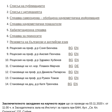
Списък на публикациите
Списък с цитиранията
Справка-самооценка – обобщена наукометрична информация
Справка наукометрични показатели
Хабилитационна справка
Справка за приносите
Резюмета на български и английски език
BG
EN
Рецензия на проф. д-р Соня Бенчева
BG
EN
Рецензия на проф. д-р Анелия Пенчева
BG
EN
Рецензия на проф. д-р Здравко Хубенов
BG
DE
Становище на чл.-кор. Пламен Мирчев
BG
EN
Становище на проф. д-р Даниела Пиларска
BG
EN
Становище на проф. д-р Румен Томов
BG
EN
Становище на доц. д-р Катя Тренчева
Заключителното заседание на научното жури
ще се проведе на 03.11.2020 г. от
11.00 ч. в Заседателната зала на Институт за гората при БАН, бул. „Св. Кл.
Охридски“ 132, София