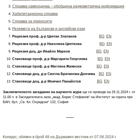
Справка-самооценка – обобщена наукометрична информация
Хабилитационна справка
Справка за приносите
Резюмета на български и английски език
BG
EN
Рецензия проф. д-р Цветан Златанов
BG
EN
Рецензия проф. д-р Николина Цветкова
BG
EN
Рецензия доц. дн Ивайло Марков
BG
EN
Становище проф. д-р Маргарита Георгиева
BG
EN
Становище проф. д-р Миглена Жиянски
BG
EN
Становище доц. д-р Светла Братанова-Дончева
BG
EN
Становище доц. д-р Момчил Панайотов
Заключителното заседание на научното жури
ще се проведе на 29.11.2024 г. от
11.00 ч. в Заседателната зала „акад. Борис Стефанов“ на Институт за гората при
БАН, бул. „Св. Кл. Охридски“ 132, София
Конкурс, обявен в брой 48 на Държавен вестник от 07.06.2024 г.