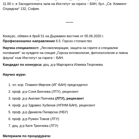
11.00 ч. в Заседателната зала на Институт за гората – БАН, бул. „Св. Климент
Охридски“ 132, София.
Конкурс, обявен в брой 51 на Държавен вестник от 05.06.2020 г.
Професионално направление
6.5. Горско стопанство
Научна специалност:
„Лесомелиорации, защита на горите и специални
ползвания“ за нуждите на секция „Горска ентомология, фитопатология и ловна
фауна“ към Институт за гората – БАН.
Кандидат по конкурса:
доц. д-р Маргарита Илиева Георгиева
Научно жури:
чл.-кор. Пламен Мирчев (ИГ-БАН) председател
проф. д-р Соня Бенчева (ЛТУ), рецензент
проф. д-р Анелия Пенчева
(ЛТУ), рецензент
проф. д-р Здравко Хубенов (НПНМ-БАН), рецензент
проф. д-р Даниела Пиларска (НБУ)
проф. д-р Румен Томов (ЛТУ)
доц. д-р Катя Тренчева (ЛТУ)
Материали по процедурата: