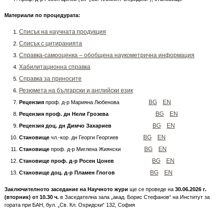
Материали по процедурата:
Списък на научната продукция
Списък с цитиранията
Справка-самооценка – обобщена наукометрична информация
Хабилитационна справка
Справка за приносите
Резюмета на български и английски език
BG
EN
Рецензия
проф. д-р Марияна Любенова
BG
EN
Рецензия проф. дн Нели Грозева
BG
EN
Рецензия доц. дн Димчо Захариев
BG
EN
Становище
чл.-кор. дн Георги Георгиев
BG
EN
Становище
проф. д-р Миглена Жиянски
BG
EN
Становище проф. д-р Росен Цонев
BG
EN
Становище доц. д-р Пламен Глогов
Заключителното заседание на Научното жури
ще се проведе на
30.
06.202
6 г.
(вторник) от
1
0
.
3
0 ч.
в Заседателна зала „акад. Борис Стефанов“ на Институт за
гората при БАН, бул. „Св. Кл. Охридски“ 132, София