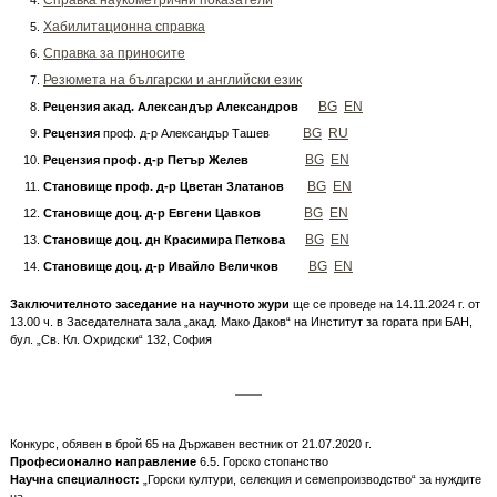
Справка наукометрични показатели
Хабилитационна справка
Справка за приносите
Резюмета на български и английски език
BG
EN
Рецензия акад. Александър Александров
BG
RU
Рецензия
проф. д-р Александър Ташев
BG
EN
Рецензия проф. д-р Петър Желев
BG
EN
Становище проф. д-р Цветан Златанов
BG
EN
Становище доц. д-р Евгени Цавков
BG
EN
Становище доц. дн Красимира Петкова
BG
EN
Становище доц. д-р Ивайло Величков
Заключителното заседание на научното жури
ще се проведе на 14.11.2024 г. от
13.00 ч. в Заседателната зала „акад. Мако Даков“ на Институт за гората при БАН,
бул. „Св. Кл. Охридски“ 132, София
Конкурс, обявен в брой 65 на Държавен вестник от 21.07.2020 г.
Професионално направление
6.5. Горско стопанство
Научна специалност:
„Горски култури, селекция и семепроизводство“ за нуждите