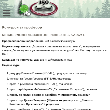
Skip
to
content
Конкурси за професор
Конкурс, обявен в Държавен вестник бр. 18 от 17.02.2026 г.
Професионално направление:
4.3. Биологически науки
Научна специалност:
„Екология и опазване на екосистемите“, за нуждите на
секция „Лесовъдство и управление на горските ресурси“ към Институт за гората –
БАН.
Кандидат по конкурса
:
доц. д-р Ина Йосифова Анева
Научно жури:
доц. д-р Пламен Глогов
(ИГ-БАН), председател, становище
чл.-кор. дн Георги Георгиев (ИГ-БАН), становище
проф. д-р Миглена Жиянски (ИГ-БАН), становище
проф. д-р Марияна Любенова (СУ „Св. Климент Охридски“), рецензия
проф. дн Нели Грозева (Тракийски университет), рецензия
проф. д-р Димчо Захариев
(Шуменски университет „Епископ
Константин Преславски“), рецензия
проф. д-р Росен Цонев (СУ „Св. Климент Охридски“), становище