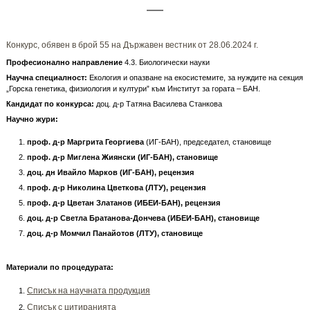
Конкурс, обявен в брой 55 на Държавен вестник от 28.06.2024 г.
Професионално направление
4.3. Биологически науки
Научна специалност:
Екология и опазване на екосистемите, за нуждите на секция
„Горска генетика, физиология и култури” към Институт за гората – БАН.
Кандидат по конкурса:
доц. д-р Татяна Василева Станкова
Научно жури:
проф. д-р Маргрита Георгиева
(ИГ-БАН), председател, становище
проф. д-р Миглена Жиянски (ИГ-БАН), становище
доц. дн Ивайло Марков
(ИГ-БАН), рецензия
проф. д-р Николина Цветкова
(ЛТУ
), рецензия
проф. д-р Цветан Златанов (ИБЕИ-БАН), рецензия
доц. д-р Светла Братанова-Дончева (ИБЕИ-БАН), становище
доц. д-р Момчил Панайотов (ЛТУ), становище
Материали по процедурата:
Списък на научната продукция
Списък с цитиранията