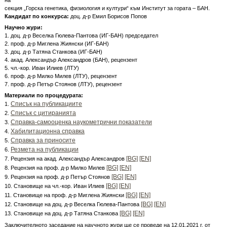
на
секция „Горска генетика, физиология и култури“ към Институт за гората – БАН.
Кандидат по конкурса:
доц. д-р Емил Борисов Попов
Научно жури:
1. доц. д-р Веселка Гюлева-Пантова (ИГ-БАН) председател
2. проф. д-р Миглена Жиянски (ИГ-БАН)
3. доц. д-р Татяна Станкова (ИГ-БАН)
4. акад. Александър Александров (БАН), рецензент
5. чл.-кор. Иван Илиев (ЛТУ)
6. проф. д-р Милко Милев (ЛТУ), рецензент
7. проф. д-р Петър Стоянов (ЛТУ), рецензент
Материали по процедурата:
Списък на публикациите
1.
Списък с цитиранията
2.
Справка-самооценка наукометрични показатели
3.
Хабилитационна справка
4.
Справка за приносите
5.
Резмета на публикации
6.
[BG]
[EN]
7. Рецензия на акад. Александър Александров
[BG]
[EN]
8. Рецензия на проф. д-р Милко Милев
[BG]
[EN]
9. Рецензия на проф. д-р Петър Стоянов
[BG]
[EN]
10. Становище на чл.-кор. Иван Илиев
[BG]
[EN]
11. Становище на проф. д-р Миглена Жиянски
[BG]
[EN]
12. Становище на доц. д-р Веселка Гюлева-Пантова
[BG]
[EN]
13. Становище на доц. д-р Татяна Станкова
Заключителното заседание на научното жури ще се проведе на 12.01.2021 г. от