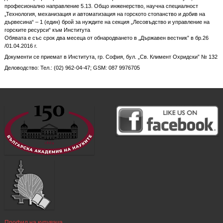
професионално направление 5.13. Общо инженерство, научна специалност
„Технология, механизация и автоматизация на горското стопанство и добив на
дървесина“ – 1 (един) брой за нуждите на секция „Лесовъдство и управление на
горските ресурси“ към Института
Обявата е със срок два месеца от обнародването в „Държавен вестник” в бр.26
/01.04.2016 г.
Документи се приемат в Института, гр. София, бул. „Св. Климент Охридски” № 132
Деловодство: Тел.: (02) 962-04-47; GSM: 087 9976705
Профил на купувача