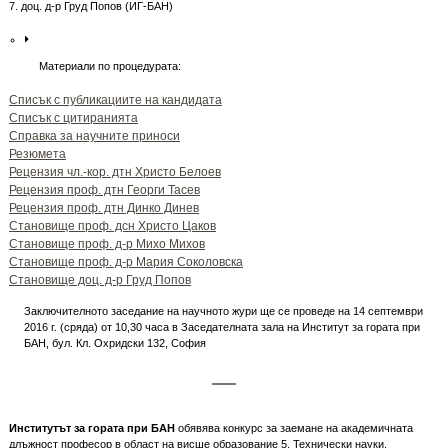
7. доц. д-р Груд Попов (ИГ-БАН)
Материали по процедурата:
Списък с публикациите на кандидата
Списък с цитиранията
Справка за научните приноси
Резюмета
Рецензия чл.-кор. дтн Христо Белоев
Рецензия проф. дтн Георги Тасев
Рецензия проф. дтн Динко Динев
Становище проф. дсн Христо Цаков
Становище проф. д-р Михо Михов
Становище проф. д-р Мария Соколовска
Становище доц. д-р Груд Попов
Заключителното заседание на научното жури ще се проведе на 14 септември
2016 г. (сряда) от 10,30 часа в Заседателната зала на Институт за гората при
БАН, бул. Кл. Охридски 132, София
Институтът за гората при БАН
обявява конкурс за заемане на академичната
длъжност професор в област на висше образование 5. Технически науки,