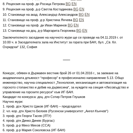
BG
EN
8. Рецензия на проф. дн Росица Петрова
BG
EN
9. Рецензия на проф. д-р Светла Костадинова
BG
EN
10. Становище на акад. Александър Александров
BG
EN
11. Становище на проф. д-р Христина Янчева
BG
EN
12. Становище на проф. дн Иван Маринов
BG
EN
13. Становище на доц. д-р Маргарита Георгиева
Заключителното заседание на научното жури ще се проведе на 04.11.2019 г. от
10.00 ч. в Заседателната зала на Институт за гората при БАН, бул. „Св. Кл.
Охридски“ 132, София
Конкурс, обявен в Държавен вестник брой 26 от 01.04.2016 г., за заемане на
академичната длъжност “професор” в професионално направление 5.13. Общо
инженерство, научна специалност „Технология, механизация и автоматизация на
горското стопанство и добив на дървесина“, за нуждите на секция «Лесовъдство и
управление на горските ресурси“ към ИГ-БАН.
Кандидат по конкурса: доц. дтн Сотир Петров Глушков
Научно жури:
1. проф. дсн Христо Цаков (ИГ-БАН) – председател
2. чл.-кор. дтн Христо Белоев (Русенски университет „Ангел Кънчев“)
3. проф. дтн Георги Тасев (ЛТУ)
4. проф. дтн Динко Динев (Бургас)
5. проф. д-р Михо Михов (ССА)
6. проф. д-р Мария Соколовска (ИГ-БАН)