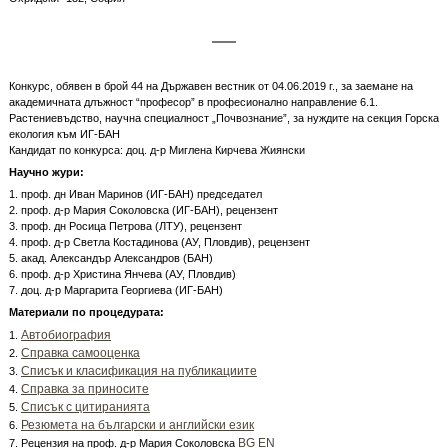
Конкурс, обявен в брой 44 на Държавен вестник от 04.06.2019 г., за заемане на
академичната длъжност “професор” в професионално направление 6.1.
Растениевъдство, научна специалност „Почвознание”, за нуждите на секция Горска
екология към ИГ-БАН
Кандидат по конкурса: доц. д-р Миглена Кирчева Жиянски
Научно жури:
1. проф. дн Иван Маринов (ИГ-БАН) председател
2. проф. д-р Мария Соколовска (ИГ-БАН), рецензент
3. проф. дн Росица Петрова (ЛТУ), рецензент
4. проф. д-р Светла Костадинова (АУ, Пловдив), рецензент
5. акад. Александър Александров (БАН)
6. проф. д-р Христина Янчева (АУ, Пловдив)
7. доц. д-р Маргарита Георгиева (ИГ-БАН)
Материали по процедурата:
Автобиография
1.
Справка самооценка
2.
Списък и класификация на публикациите
3.
Справка за приносите
4.
Списък с цитиранията
5.
Резюмета на български и английски език
6.
BG
EN
7. Рецензия на проф. д-р Мария Соколовска