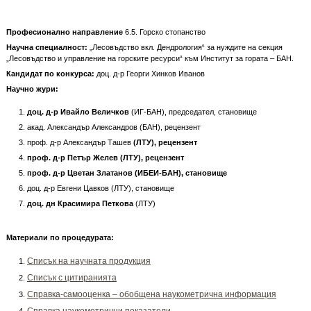
Професионално направление
6.5. Горско стопанство
Научна специалност:
„Лесовъдство вкл. Дендрология“ за нуждите на секция
„Лесовъдство и управление на горските ресурси“ към Институт за гората – БАН.
Кандидат по конкурса:
доц. д-р Георги Хинков Иванов
Научно жури:
доц. д-р Ивайло Величков
(ИГ-БАН), председател, становище
акад. Александър Александров (БАН), рецензент
проф. д-р Александър Ташев
(ЛТУ), рецензент
проф. д-р Петър Желев
(ЛТУ
), рецензент
проф. д-р Цветан Златанов (ИБЕИ-БАН), становище
доц. д-р Евгени Цавков (ЛТУ), становище
доц. дн Красимира Петкова
(ЛТУ)
Материали по процедурата:
Списък на научната продукция
Списък с цитиранията
Справка-самооценка – обобщена наукометрична информация