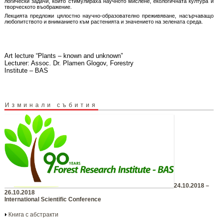
логически задачи, които стимулираха научното мислене, екологичната култура и
творческото въображение.
Лекцията предложи цялостно научно-образователно преживяване, насърчаващо
любопитството и вниманието към растенията и значението на зелената среда.
Art lecture “Plants – known and unknown”
Lecturer: Assoc. Dr. Plamen Glogov, Forestry
Institute – BAS
Изминали събития
24.10.2018 –
26.10.2018
International Scientific Conference
Книга с абстракти