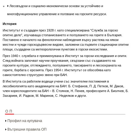
Лесовъдски и социално-икономически основи за устойчиво и
многофункционално управление и ползване на горските ресурси.
История
Институтът е създаден през 1928 г. като специализирана “Служба за горско
опитно дело”, изучаваща стопанисването и ползуването на горите в България.
Поставено е началото на фенологични наблюдения върху растежа на някои
местни и чужди горскодървесни видове, заложени са първите стационарни опитни
площи, създадени са метеорологични пунктове в горски екосистеми.
През 1940 г. службата е преименувана в Институт за горски изследвания и опити.
След войната започват научни проучвания, свързани със създаването на
горските култури, отглеждането, ползуването, таксирането и лесоохраната на
горите, борбата с ерозията. През 1954 г. Институтът се обособява като
самостоятелно структурно звено при БАН.
В Института са работили водещи учени със значителни постижения в
лесобиологията като академиците на БАН: Б. Стефанов, П. Д. Петков, М. Даков,
член-кореспондентите на БАН – В. Стоянов, Н. Пенев, професорите А. Биолчев, Б.
Захариев, И. Радков, М. Маринов, С. Недялков и други.
ОП
Профил на купувача
Вътрешни правила ОП