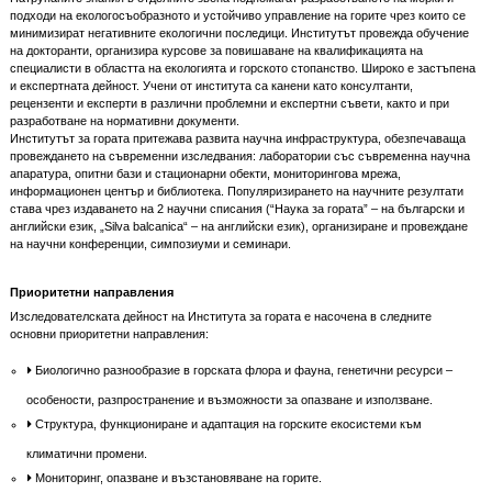
подходи на екологосъобразното и устойчиво управление на горите чрез които се
минимизират негативните екологични последици. Институтът провежда обучение
на докторанти, организира курсове за повишаване на квалификацията на
специалисти в областта на екологията и горското стопанство. Широко е застъпена
и експертната дейност. Учени от института са канени като консултанти,
рецензенти и експерти в различни проблемни и експертни съвети, както и при
разработване на нормативни документи.
Институтът за гората притежава развита научна инфраструктура, обезпечаваща
провеждането на съвременни изследвания: лаборатории със съвременна научна
апаратура, опитни бази и стационарни обекти, мониторингова мрежа,
информационен център и библиотека. Популяризирането на научните резултати
става чрез издаването на 2 научни списания (“Наука за гората” – на български и
английски език, „Silvа balcanica“ – на английски език), организиране и провеждане
на научни конференции, симпозиуми и семинари.
Приоритетни направления
Изследователската дейност на Института за гората е насочена в следните
основни приоритетни направления:
Биологично разнообразие в горската флора и фауна, генетични ресурси –
особености, разпространение и възможности за опазване и използване.
Структура, функциониране и адаптация на горските екосистеми към
климатични промени.
Мониторинг, опазване и възстановяване на горите.