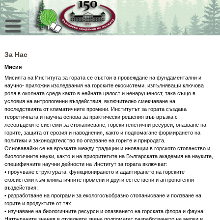
Skip
to
content
За Нас
Мисия
Мисията на Института за гората се състои в провеждане на фундаментални и
научно- приложни изследвания на горските екосистеми, изпълняващи ключова
роля в околната среда както в нейната цялост и ненарушеност, така също в
условия на антропогенни въздействия, включително смекчаване на
последствията от климатичните промени. Институтът за гората създава
теоретичната и научна основа за практически решения във връзка с
лесовъдските системи за стопанисване, горски генетични ресурси, опазване на
горите, защита от ерозия и наводнения, както и подпомагане формирането на
политики и законодателство по опазване на горите и природата.
Основавайки се на връзката между традиции и иновации в горското стопанство и
биологичните науки, както и на приоритетите на Българската академия на науките,
специфичните научни дейности на Институт за гората включват:
• проучване структурата, функционирането и адаптирането на горските
екосистеми към климатичните промени и други естествени и антропогенни
въздействия;
• разработване на програми за екологосъобразно стопанисване и ползване на
горите и продуктите от тях;
• изучаване на биологичните ресурси и опазването на горската флора и фауна
Натрупаните знания в отделните звена подпомагат разработването на мерки и