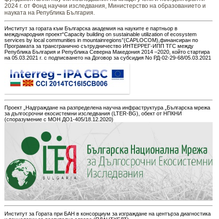
2024 г. от Фонд научни изследвания, Министерство на образованието и
науката на Република България.
Институт за гората към Българска академия на науките е партньор в
международния проект“Capacity building on sustainable utilization of ecosystem
services by local communities in mountainregions”(CAPLOCOM),финансиран по
Програмата за трансгранично сътрудничество ИНТЕРРЕГ-ИПП ТГС между
Република България и Република Северна Македония 2014 –2020, който стартира
на 05.03.2021 г. с подписването на Договор за субсидия No РД-02-29-68/05.03.2021
Проект „Надграждане на разпределена научна инфраструктура „Българска мрежа
за дългосрочни екосистемни изследвания (LTER-BG), обект от НПКНИ
(споразумение с МОН ДО1-405/18.12.2020)
Институт за Гората при БАН в консорциум за изграждане на центърза диагностика