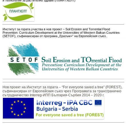
и технологии за растително здраве (ПЛАНТХЕЛТ)
Институт за гората участва в нов проект – Soil Erosion and Torrential Flood
Prevention: Curriculum Development at the Universities of Western Balkan Countries
(SETOF), съфинансиран от програма „Еразъм+“ на Европейския съюз..
Нов проект на Институт за гората – “For everyone saved a tree” (FOREST),
съфинансиран от Европейския съюз чрез Програмата за трансгранично
сътрудничество Interreg-ИПП България-Сърбия 2014 – 2020 г.