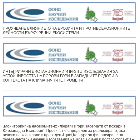
ПРОУЧВАНЕ ВЛИЯНИЕТО НА ЕРОЗИЯТА И ПРОТИВОЕРОЗИОННИТЕ
ДЕЙНОСТИ ВЪРХУ РЕЧНИ ЕКОСИСТЕМИ
ИНТЕГРИРАНИ ДИСТАНЦИОННИ И IN-SITU ИЗСЛЕДВАНИЯ ЗА
УСТОЙЧИВОСТТА НА БОРОВИ ГОРИ В ЗАПАДНИТЕ РОДОПИ В
КОНТЕКСТА НА КЛИМАТИЧНИТЕ ПРОМЕНИ
„Мониторинг ​​​на ​​насекомите-ксилофаги в гори засегнати от пожари в
Югозападна България“. Проектът е определен за реализиране, въз
основа на класиране в проведен &quot;Конкурс за финансиране на
фундаментални научни изследвания на млади учени и постдокторанти –