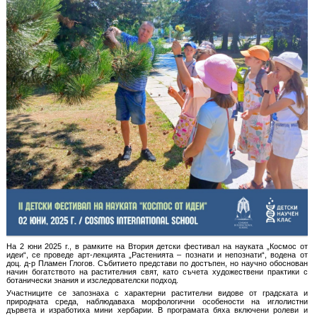
На 2 юни 2025 г., в рамките на Втория детски фестивал на науката „Космос от
идеи“, се проведе арт-лекцията „Растенията – познати и непознати“, водена от
доц. д-р Пламен Глогов. Събитието представи по достъпен, но научно обоснован
начин богатството на растителния свят, като съчета художествени практики с
ботанически знания и изследователски подход.
Участниците се запознаха с характерни растителни видове от градската и
природната среда, наблюдаваха морфологични особености на иглолистни
дървета и изработиха мини хербарии. В програмата бяха включени ролеви и