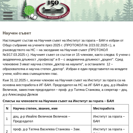
Skip
to
content
Научен съвет
Настоящият състав на Научния съвет на Институт за гората – БАН е избран от
Общо събрание на учените през 2025 г. (ПРОТОКОЛ № 2/23.02.2025 г.), а
ръководството на НС – на заседание на Научния съвет (ПРОТОКОЛ
№3/17.03.2025 г.). Научният съвет се състои от 15 членове, както следва: 6 учени с
академична длъжност „професор” и 8 – с академична длъжност „доцент”. Сред
членовене 3 имат научна степен „доктор на науките”, а останалите 12 –
образователна и научна степен „доктор”. Избран е един представител на младите
учени, който има съвещателен глас.
Към 31.12.2025 г., всички членове на Научния съвет на Институт за гората са на
основна месторабота в ИГ-БАН. Председател на НС на ИГ-БАН е доц. д-р Ивайло
Величков, заместник-председател – проф. д-р Татяна Станкова, а секретар – доц.
д-р Александър Делков
Списък на членовете на Научния съвет на Институт за гората – БАН
N
Научна степен, звание, име
Месторабота
доц. д-р Ивайло Величков Величков –
Институт за гората –
1
Председател
БАН
проф. д-р Татяна Василева Станкова – Зам.
Институт за гората –
2