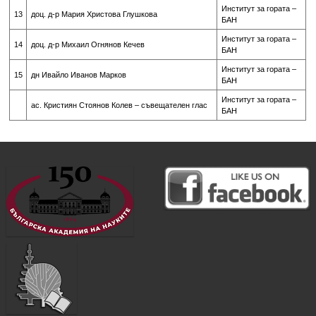
Институт за гората –
13
доц. д-р Мария Христова Глушкова
БАН
Институт за гората –
14
доц. д-р Михаил Огнянов Кечев
БАН
Институт за гората –
15
дн Ивайло Иванов Марков
БАН
Институт за гората –
ас. Кристиян Стоянов Колев – съвещателен глас
БАН