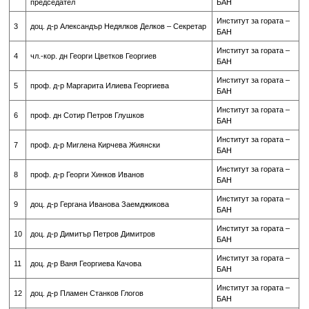
председател
БАН
Институт за гората –
3
доц. д-р Александър Недялков Делков – Секретар
БАН
Институт за гората –
4
чл.-кор. дн Георги Цветков Георгиев
БАН
Институт за гората –
5
проф. д-р Маргарита Илиева Георгиева
БАН
Институт за гората –
6
проф. дн Сотир Петров Глушков
БАН
Институт за гората –
7
проф. д-р Миглена Кирчева Жиянски
БАН
Институт за гората –
8
проф. д-р Георги Хинков Иванов
БАН
Институт за гората –
9
доц. д-р Гергана Иванова Заемджикова
БАН
Институт за гората –
10
доц. д-р Димитър Петров Димитров
БАН
Институт за гората –
11
доц. д-р Ваня Георгиева Качова
БАН
Институт за гората –
12
доц. д-р Пламен Станков Глогов
БАН