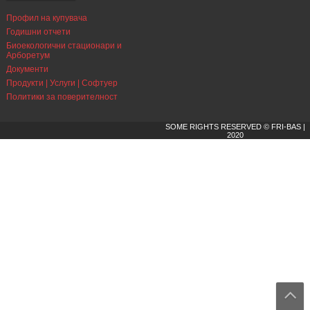
Профил на купувача
Годишни отчети
Биоекологични стационари и
Арборетум
Документи
Продукти | Услуги | Софтуер
Политики за поверителност
SOME RIGHTS RESERVED © FRI-BAS |
2020