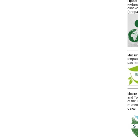
Проект
инфра
екоси
(спор
Инстит
изграж
расти
Инстит
and To
at the
съфин
съюз..