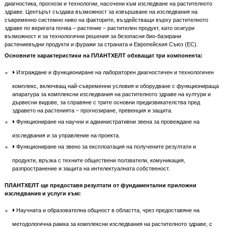
диагностика, прогнози и технологии, насочени към изследване на растителното
здраве. Центърът създава възможност за извършване на изследвания на
съвременно системно ниво на факторите, въздействащи върху растителното
здраве по веригата почва – растение – растителен продукт, като осигури
възможност и за технологични решения за безопасни био-базирани
растениевъдни продукти и фуражи за страната и Европейския Съюз (ЕС).
Основните характеристики на ПЛАНТХЕЛТ обхващат три компонента:
Изграждане и функциониране на лабораторен диагностичен и технологичен
комплекс, включващ най-съвременни условия и оборудване с функционираща
апаратура за комплексни изследвания на растителното здраве на култури и
дървесни видове, за справяне с трите основни предизвикателства пред
здравето на растенията – прогнозиране, превенция и защита.
Функциониране на научни и административни звена за провеждане на
изследвания и за управление на проекта.
Функциониране на звено за експлоатация на получените резултати и
продукти, връзка с техните обществени ползватели, комуникация,
разпространение и защита на интелектуалната собственост.
ПЛАНТХЕЛТ ще предоставя резултати от фундаментални приложни
изследвания и услуги към:
Научната и образователна общност в областта, чрез предоставяне на
методологична рамка за комплексни изследвания на растителното здраве, с