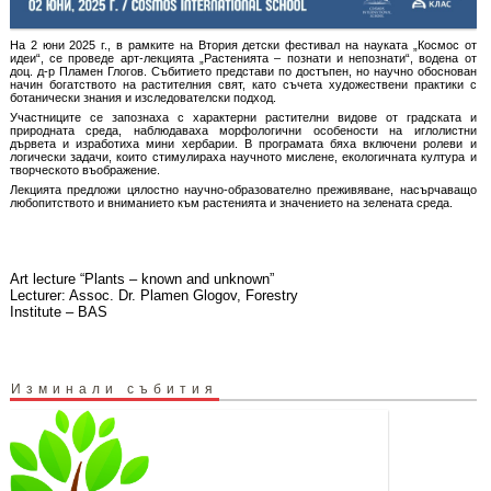
На 2 юни 2025 г., в рамките на Втория детски фестивал на науката „Космос от
идеи“, се проведе арт-лекцията „Растенията – познати и непознати“, водена от
доц. д-р Пламен Глогов. Събитието представи по достъпен, но научно обоснован
начин богатството на растителния свят, като съчета художествени практики с
ботанически знания и изследователски подход.
Участниците се запознаха с характерни растителни видове от градската и
природната среда, наблюдаваха морфологични особености на иглолистни
дървета и изработиха мини хербарии. В програмата бяха включени ролеви и
логически задачи, които стимулираха научното мислене, екологичната култура и
творческото въображение.
Лекцията предложи цялостно научно-образователно преживяване, насърчаващо
любопитството и вниманието към растенията и значението на зелената среда.
Art lecture “Plants – known and unknown”
Lecturer: Assoc. Dr. Plamen Glogov, Forestry
Institute – BAS
Изминали събития