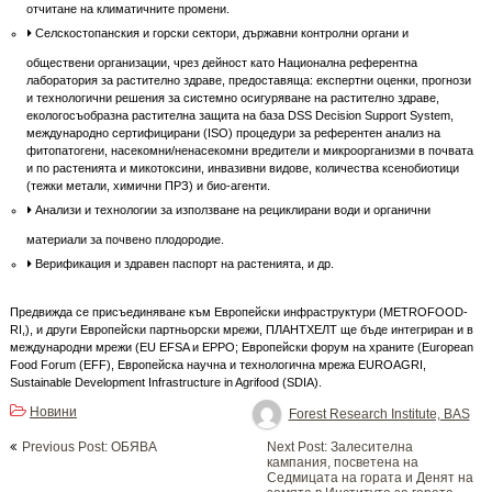
отчитане на климатичните промени.
Селскостопанския и горски сектори, държавни контролни органи и
обществени организации, чрез дейност като Национална референтна
лаборатория за растително здраве, предоставяща: експертни оценки, прогнози
и технологични решения за системно осигуряване на растително здраве,
екологосъобразна растителна защита на база DSS Decision Support System,
международно сертифицирани (ISO) процедури за референтен анализ на
фитопатогени, насекомни/ненасекомни вредители и микроорганизми в почвата
и по растенията и микотоксини, инвазивни видове, количества ксенобиотици
(тежки метали, химични ПРЗ) и био-агенти.
Анализи и технологии за използване на рециклирани води и органични
материали за почвено плодородие.
Верификация и здравен паспорт на растенията, и др.
Предвижда се присъединяване към Европейски инфраструктури (METROFOOD-
RI,), и други Европейски партньорски мрежи, ПЛАНТХЕЛТ ще бъде интегриран и в
международни мрежи (EU EFSA и EPPO; Европейски форум на храните (European
Food Forum (EFF), Европейска научна и технологична мрежа EUROAGRI,
Sustainable Development Infrastructure in Agrifood (SDIA).
Новини
Forest Research Institute, BAS
Post
Previous Post: OБЯВА
Next Post: Залесителна
navigation
кампания, посветена на
Седмицата на гората и Денят на