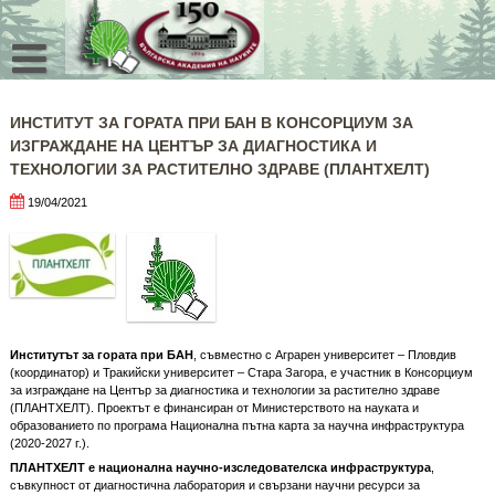
Skip
to
content
ИНСТИТУТ ЗА ГОРАТА ПРИ БАН В КОНСОРЦИУМ ЗА
ИЗГРАЖДАНЕ НА ЦЕНТЪР ЗА ДИАГНОСТИКА И
ТЕХНОЛОГИИ ЗА РАСТИТЕЛНО ЗДРАВЕ (ПЛАНТХЕЛТ)
19/04/2021
Институтът за гората при БАН
, съвместно с Аграрен университет – Пловдив
(координатор) и Тракийски университет – Стара Загора, е участник в Консорциум
за изграждане на Център за диагностика и технологии за растително здраве
(ПЛАНТХЕЛТ). Проектът е финансиран от Министерството на науката и
образованието по програма Национална пътна карта за научна инфраструктура
(2020-2027 г.).
ПЛАНТХЕЛТ е национална научно-изследователска инфраструктура
,
съвкупност от диагностична лаборатория и свързани научни ресурси за