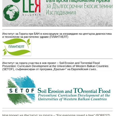
Институт за Гората при БАН в консорциум за изграждане на центърза диагностика
и технологии за растително здраве (ПЛАНТХЕЛТ)
Институт за гората участва в нов проект – Soil Erosion and Torrential Flood
Prevention: Curriculum Development at the Universities of Western Balkan Countries
(SETOF), съфинансиран от програма „Еразъм+“ на Европейския съюз..
Нов проект на Институт за гората – “For everyone saved a tree” (FOREST),