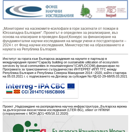
„Мониторинг ​​​на ​​насекомите-ксилофаги в гори засегнати от пожари в
Югозападна България“. Проектът е определен за реализиране, въз
основа на класиране в проведен &quot;Конкурс за финансиране на
фундаментални научни изследвания на млади учени и постдокторанти –
2024 г. от Фонд научни изследвания, Министерство на образованието и
науката на Република България.
Институт за гората към Българска академия на науките е партньор в
международния проект“Capacity building on sustainable utilization of ecosystem
services by local communities in mountainregions”(CAPLOCOM),финансиран по
Програмата за трансгранично сътрудничество ИНТЕРРЕГ-ИПП ТГС между
Република България и Република Северна Македония 2014 –2020, който стартира
на 05.03.2021 г. с подписването на Договор за субсидия No РД-02-29-68/05.03.2021
Проект „Надграждане на разпределена научна инфраструктура „Българска мрежа
за дългосрочни екосистемни изследвания (LTER-BG), обект от НПКНИ
(споразумение с МОН ДО1-405/18.12.2020)