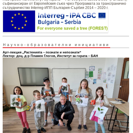
съфинансиран от Европейския съюз чрез Програмата за трансгранично
сътрудничество Interreg-ИПП България-Сърбия 2014 – 2020 г.
Научно-образователни инициативи
Арт-лекция „Растенията – познати и непознати“
Лектор: доц. д-р Пламен Глогов, Институт за гората – БАН