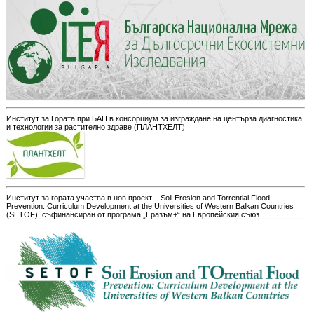
Институт за Гората при БАН в консорциум за изграждане на центърза диагностика
и технологии за растително здраве (ПЛАНТХЕЛТ)
Институт за гората участва в нов проект – Soil Erosion and Torrential Flood
Prevention: Curriculum Development at the Universities of Western Balkan Countries
(SETOF), съфинансиран от програма „Еразъм+“ на Европейския съюз..