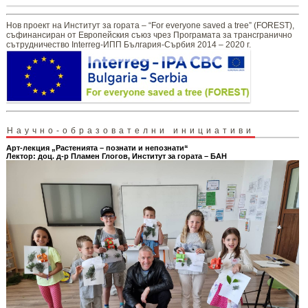
Нов проект на Институт за гората – “For everyone saved a tree” (FOREST),
съфинансиран от Европейския съюз чрез Програмата за трансгранично
сътрудничество Interreg-ИПП България-Сърбия 2014 – 2020 г.
Научно-образователни инициативи
Арт-лекция „Растенията – познати и непознати“
Лектор: доц. д-р Пламен Глогов, Институт за гората – БАН