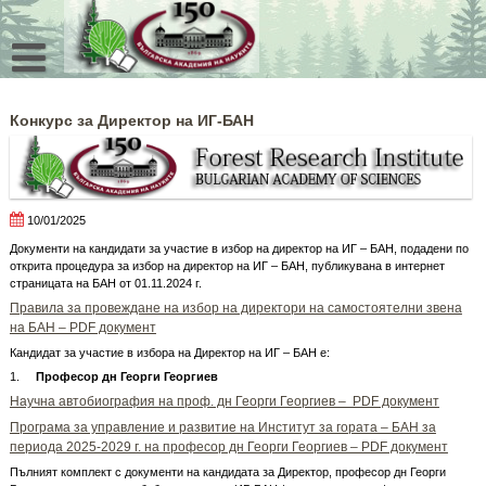
Skip
to
content
Конкурс за Директор на ИГ-БАН
10/01/2025
Документи на кандидати за участие в избор на директор на ИГ – БАН, подадени по
открита процедура за избор на директор на ИГ – БАН, публикувана в интернет
страницата на БАН от 01.11.2024 г.
Правила за провеждане на избор на директори на самостоятелни звена
на БАН – PDF документ
Кандидат за участие в избора на Директор на ИГ – БАН е:
1.
Професор дн Георги Георгиев
Научна автобиография на проф. дн Георги Георгиев – PDF документ
Програма за управление и развитие на Институт за гората – БАН за
периода 2025-2029 г. на професор дн Георги Георгиев – PDF документ
Пълният комплект с документи на кандидата за Директор, професор дн Георги