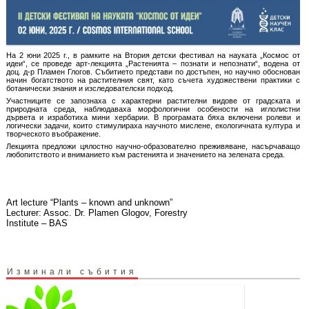
На 2 юни 2025 г., в рамките на Втория детски фестивал на науката „Космос от
идеи“, се проведе арт-лекцията „Растенията – познати и непознати“, водена от
доц. д-р Пламен Глогов. Събитието представи по достъпен, но научно обоснован
начин богатството на растителния свят, като съчета художествени практики с
ботанически знания и изследователски подход.
Участниците се запознаха с характерни растителни видове от градската и
природната среда, наблюдаваха морфологични особености на иглолистни
дървета и изработиха мини хербарии. В програмата бяха включени ролеви и
логически задачи, които стимулираха научното мислене, екологичната култура и
творческото въображение.
Лекцията предложи цялостно научно-образователно преживяване, насърчаващо
любопитството и вниманието към растенията и значението на зелената среда.
Art lecture “Plants – known and unknown”
Lecturer: Assoc. Dr. Plamen Glogov, Forestry
Institute – BAS
Изминали събития