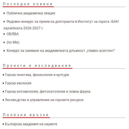
Последни новини
Публична академична лекция
Редовен конкурс за прием на докторанти в Институт за гората -БАН
заучебната 2026-2027 г.
ОБЯВА
(no title)
Конкурс за заемане на академичната длъжност „главен асистент“
Проекти и изследвания
Горска генетика, физиология и култури
Горска екология
Горска ентомология, фитопатология и ловна фауна
Лесовъдство и управление на горските ресурси
Полезни връзки
Българска aкадемия на науките