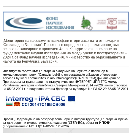
„Мониторинг ​​​на ​​насекомите-ксилофаги в гори засегнати от пожари в
Югозападна България“. Проектът е определен за реализиране, въз
основа на класиране в проведен &quot;Конкурс за финансиране на
фундаментални научни изследвания на млади учени и постдокторанти –
2024 г. от Фонд научни изследвания, Министерство на образованието и
науката на Република България.
Институт за гората към Българска академия на науките е партньор в
международния проект“Capacity building on sustainable utilization of ecosystem
services by local communities in mountainregions”(CAPLOCOM),финансиран по
Програмата за трансгранично сътрудничество ИНТЕРРЕГ-ИПП ТГС между
Република България и Република Северна Македония 2014 –2020, който стартира
на 05.03.2021 г. с подписването на Договор за субсидия No РД-02-29-68/05.03.2021
Проект „Надграждане на разпределена научна инфраструктура „Българска мрежа
за дългосрочни екосистемни изследвания (LTER-BG), обект от НПКНИ
(споразумение с МОН ДО1-405/18.12.2020)