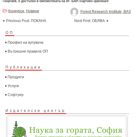
Георгиев, е достъпен в библиотеката на ИГ-БАН /хартиен оригинал/.
Конкурси
Новини
,
Forest Research Institute, BAS
Post
Previous Post: ПОКАНА
Next Post: OБЯВА
navigation
ОП
Профил на купувача
Вътрешни правила ОП
Публикации
Продукти
Услуги
Софтуер
Издателски център