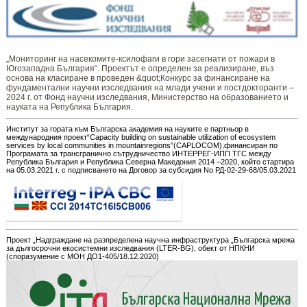
„Мониторинг ​​​на ​​насекомите-ксилофаги в гори засегнати от пожари в
Югозападна България“. Проектът е определен за реализиране, въз
основа на класиране в проведен &quot;Конкурс за финансиране на
фундаментални научни изследвания на млади учени и постдокторанти –
2024 г. от Фонд научни изследвания, Министерство на образованието и
науката на Република България.
Институт за гората към Българска академия на науките е партньор в
международния проект“Capacity building on sustainable utilization of ecosystem
services by local communities in mountainregions”(CAPLOCOM),финансиран по
Програмата за трансгранично сътрудничество ИНТЕРРЕГ-ИПП ТГС между
Република България и Република Северна Македония 2014 –2020, който стартира
на 05.03.2021 г. с подписването на Договор за субсидия No РД-02-29-68/05.03.2021
Проект „Надграждане на разпределена научна инфраструктура „Българска мрежа
за дългосрочни екосистемни изследвания (LTER-BG), обект от НПКНИ
(споразумение с МОН ДО1-405/18.12.2020)