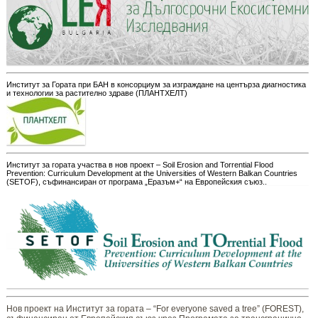
Институт за Гората при БАН в консорциум за изграждане на центърза диагностика
и технологии за растително здраве (ПЛАНТХЕЛТ)
Институт за гората участва в нов проект – Soil Erosion and Torrential Flood
Prevention: Curriculum Development at the Universities of Western Balkan Countries
(SETOF), съфинансиран от програма „Еразъм+“ на Европейския съюз..
Нов проект на Институт за гората – “For everyone saved a tree” (FOREST),