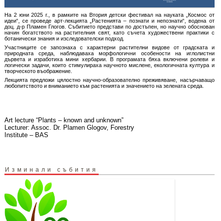
На 2 юни 2025 г., в рамките на Втория детски фестивал на науката „Космос от
идеи“, се проведе арт-лекцията „Растенията – познати и непознати“, водена от
доц. д-р Пламен Глогов. Събитието представи по достъпен, но научно обоснован
начин богатството на растителния свят, като съчета художествени практики с
ботанически знания и изследователски подход.
Участниците се запознаха с характерни растителни видове от градската и
природната среда, наблюдаваха морфологични особености на иглолистни
дървета и изработиха мини хербарии. В програмата бяха включени ролеви и
логически задачи, които стимулираха научното мислене, екологичната култура и
творческото въображение.
Лекцията предложи цялостно научно-образователно преживяване, насърчаващо
любопитството и вниманието към растенията и значението на зелената среда.
Art lecture “Plants – known and unknown”
Lecturer: Assoc. Dr. Plamen Glogov, Forestry
Institute – BAS
Изминали събития