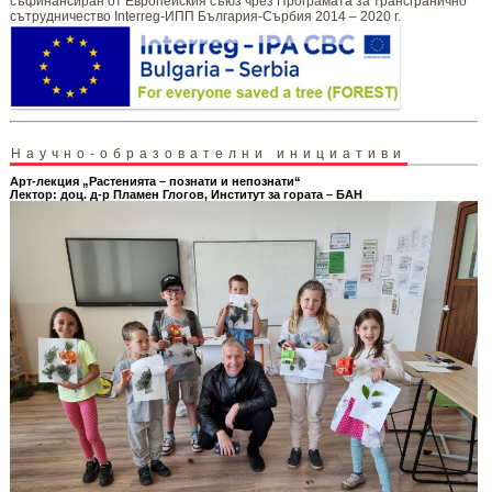
съфинансиран от Европейския съюз чрез Програмата за трансгранично
сътрудничество Interreg-ИПП България-Сърбия 2014 – 2020 г.
Научно-образователни инициативи
Арт-лекция „Растенията – познати и непознати“
Лектор: доц. д-р Пламен Глогов, Институт за гората – БАН