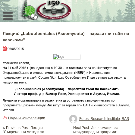
Skip
to
content
Лекция: „Laboulbeniales (Ascomycota) – паразитни гъби по
насекоми“
06/05/2015
Уважаеми колеги,
На 11 май 2015 г. (понеделник) в 10.30 ч. в голямата зала на Института по
биоразнообразие и екосистемни изследвания (ИБЕИ) и Националния
природонаучен музей, София (бул. Цар Освободител 1) ще се проведе открита
лекция на тема:
„Laboulbeniales (Ascomycota) – паразитни гъби по насекоми“.
Лектор: проф. д-р Валтер Роси, Университет в Aкуила, Италия.
Лекцията е организирана в рамките на двустранното сътрудничество по
програмата Еразъм+ между Институт за гората при БАН и Университета в Акуила,
Италия
Научни конференции
Forest Research Institute, BAS
Post
Previous Post: Лекция:
Next Post: Информация за
navigation
“Съвременни методи за
международни програми: