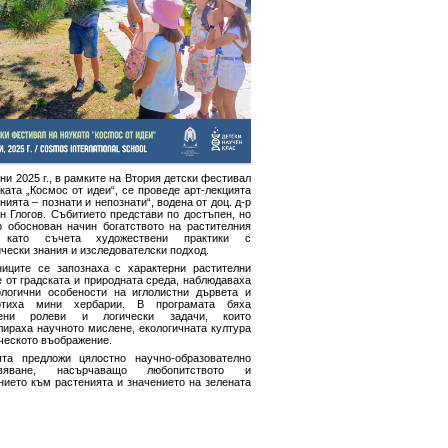
ни 2025 г., в рамките на Втория детски фестивал
ката „Космос от идеи“, се проведе арт-лекцията
нията – познати и непознати“, водена от доц. д-р
н Глогов. Събитието представи по достъпен, но
о обоснован начин богатството на растителния
, като съчета художествени практики с
чески знания и изследователски подход.
ниците се запознаха с характерни растителни
 от градската и природната среда, наблюдаваха
логични особености на иглолистни дървета и
отиха мини хербарии. В програмата бяха
чени ролеви и логически задачи, които
лираха научното мислене, екологичната култура
ческото въображение.
ята предложи цялостно научно-образователно
ивяване, насърчаващо любопитството и
нието към растенията и значението на зелената