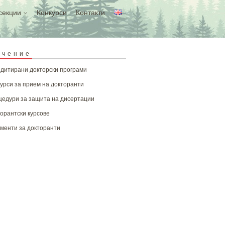
секции
Конкурси
Контакти
учение
дитирани докторски програми
урси за прием на докторанти
едури за защита на дисертации
орантски курсове
менти за докторанти