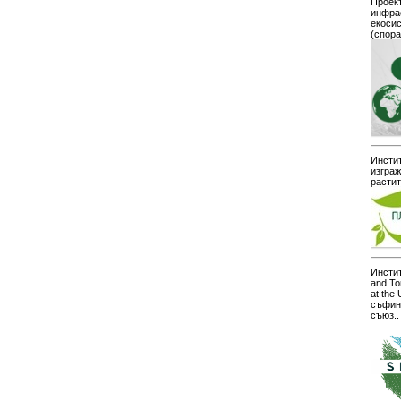
Проект
инфра
екоси
(спор
Инстит
изграж
расти
Инстит
and To
at the
съфин
съюз..