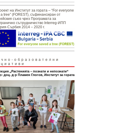
роект на Институт за гората – “For everyone
 a tree” (FOREST), съфинансиран от
ейския съюз чрез Програмата за
гранично сътрудничество Interreg-ИПП
рия-Сърбия 2014 – 2020 г.
учно-образователни
ициативи
екция „Растенията – познати и непознати“
р: доц. д-р Пламен Глогов, Институт за гората