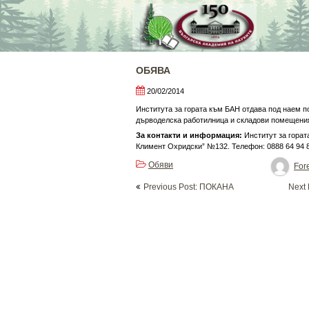
Skip
to
content
ОБЯВА
20/02/2014
Института за гората към БАН отдава под наем 
дърводелска работилница и складови помещени
За контакти и информация:
Институт за горат
Климент Охридски” №132. Телефон: 0888 64 94 
Обяви
Fore
Post
Previous Post: ПОКАНА
Next
navigation