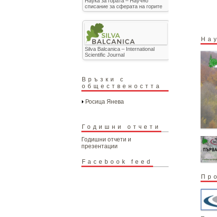
Наука за гората – Научно
списание за сферата на горите
На
Silva Balcanica – International
Scientific Journal
Връзки с
обществеността
Росица Янева
Годишни отчети
Годишни отчети и
презентации
Facebook feed
Пр