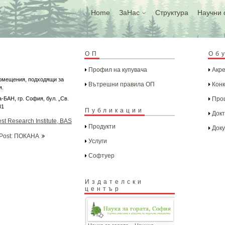
Home
ЗаНас
Структура
Научни 
ОП
Об
Профил на купувача
Акре
помещения, подходящи за
Вътрешни правила ОП
Конк
я.
а-БАН, гр. София, бул. „Св.
Проц
81
Публикации
Докт
st Research Institute, BAS
Продукти
Доку
 Post: ПОКАНА
Услуги
Софтуер
Издателски
център