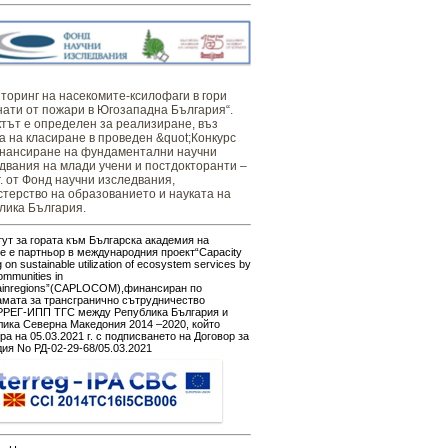
оринг ​​​на ​​насекомите-ксилофаги в гори
нати от пожари в Югозападна България“.
тът е определен за реализиране, въз
а на класиране в проведен &quot;Конкурс
нансиране на фундаментални научни
двания на млади учени и постдокторанти –
г. от Фонд научни изследвания,
терство на образованието и науката на
лика България.
ут за гората към Българска академия на
е е партньор в международния проект“Capacity
g on sustainable utilization of ecosystem services by
ommunities in
ainregions”(CAPLOCOM),финансиран по
амата за трансгранично сътрудничество
РЕГ-ИПП ТГС между Република България и
ика Северна Македония 2014 –2020, който
ра на 05.03.2021 г. с подписването на Договор за
ия No РД-02-29-68/05.03.2021