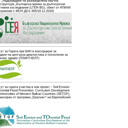
 „Надграждане на разпределена научна
структура „Българска мрежа за дългосрочни
стемни изследвания (LTER-BG), обект от НПКНИ
азумение с МОН ДО1-405/18.12.2020)
ут за Гората при БАН в консорциум за
дане на центърза диагностика и технологии за
телно здраве (ПЛАНТХЕЛТ)
ут за гората участва в нов проект – Soil Erosion
rrential Flood Prevention: Curriculum Development
 Universities of Western Balkan Countries (SETOF),
ансиран от програма „Еразъм+“ на Европейския