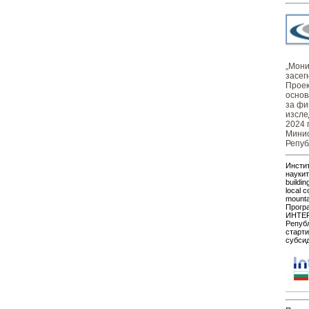
„Монит
засег
Проек
основ
за фи
изсле
2024 
Минис
Репуб
Инстит
наукит
buildin
local c
mount
Прогр
ИНТЕР
Републ
старти
субсид