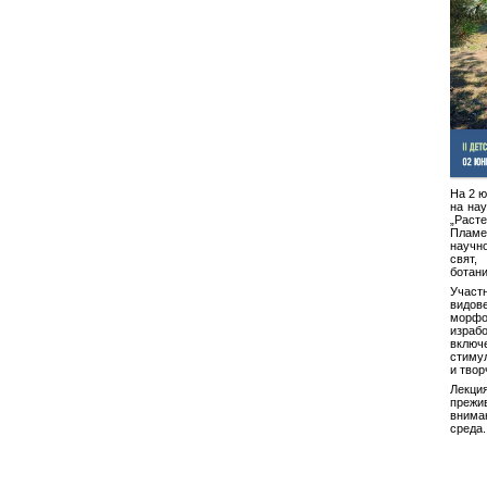
На 2 ю
на нау
„Расте
Пламе
научн
свят
ботани
Участ
видове
морфо
израб
вклю
стиму
и твор
Лекци
преж
внима
среда.