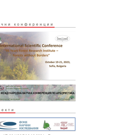
учни конференции
оекти