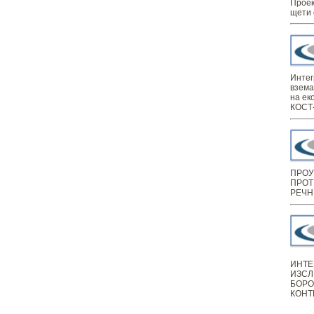
Проек
щети 
Интег
взема
на ек
КОСТ-
ПРОУ
ПРОТ
РЕЧН
ИНТЕ
ИЗСЛ
БОРО
КОНТ