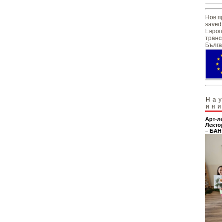
Нов п
saved
Европ
транс
Бълга
На
ин
Арт-л
Лекто
– БАН