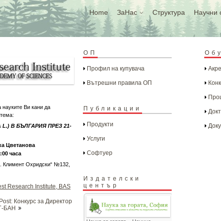
Home
ЗаНас
Структура
Научни 
ОП
Об
Профил на купувача
Акре
Вътрешни правила ОП
Конк
Проц
 науките Ви кани да
Публикации
Докт
 тема:
Продукти
Доку
L.) В БЪЛГАРИЯ ПРЕЗ 21-
Услуги
ка Цветанова
Софтуер
1:00 часа
Св. Климент Охридски“ №132,
Издателски
център
st Research Institute, BAS
Post: Конкурс за Директор
Г-БАН