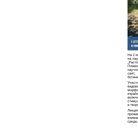
На 2 ю
на нау
„Расте
Пламе
научн
свят
ботани
Участ
видове
морфо
израб
вклю
стиму
и твор
Лекци
преж
внима
среда.