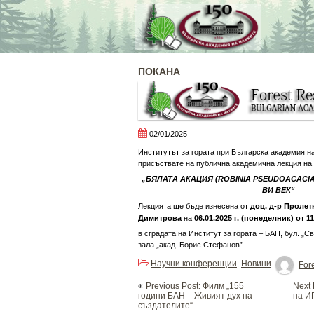
Skip
to
content
ПОКАНА
02/01/2025
Институтът за гората при Българска академия на
присъствате на публична академична лекция на
„БЯЛАТА АКАЦИЯ (ROBINIA PSEUDOACACIA 
ВИ ВЕК“
Лекцията ще бъде изнесена от
доц. д-р Пролет
Димитрова
на
0
6
.01.2025 г. (понеделник)
от 1
в сградата на Институт за гората – БАН, бул. „
зала „акад. Борис Стефанов”.
Научни конференции
Новини
,
Fore
Post
Previous Post: Филм „155
Next 
navigation
години БАН – Живият дух на
на И
създателите“