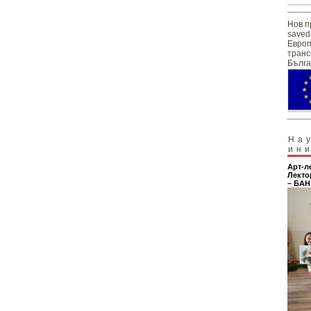
Нов п
saved
Европ
транс
Бълга
На
ин
Арт-л
Лекто
– БАН