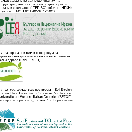
 „Надграждане на разпределена научна
структура „Българска мрежа за дългосрочни
стемни изследвания (LTER-BG), обект от НПКНИ
азумение с МОН ДО1-405/18.12.2020)
ут за Гората при БАН в консорциум за
дане на центърза диагностика и технологии за
телно здраве (ПЛАНТХЕЛТ)
ут за гората участва в нов проект – Soil Erosion
rrential Flood Prevention: Curriculum Development
 Universities of Western Balkan Countries (SETOF),
ансиран от програма „Еразъм+“ на Европейския