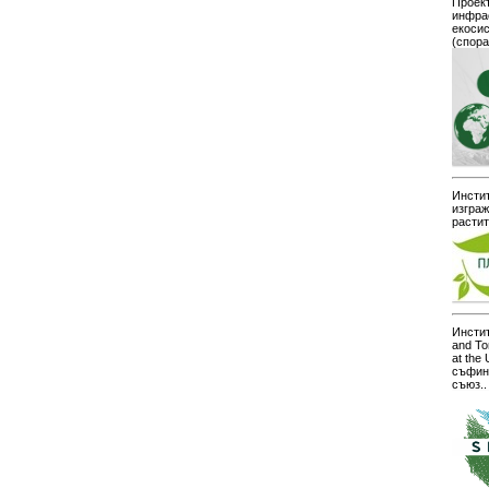
Проект
инфра
екоси
(спор
Инстит
изграж
расти
Инстит
and To
at the
съфин
съюз..