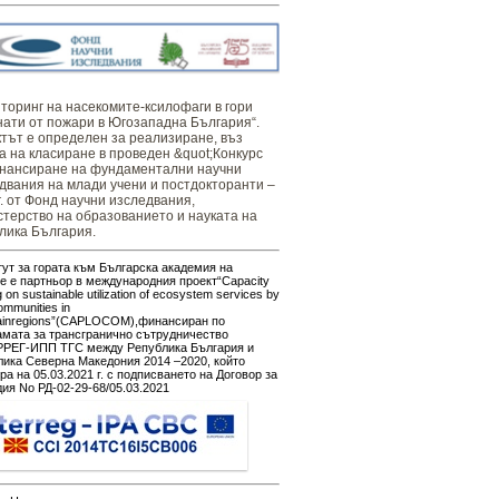
оринг ​​​на ​​насекомите-ксилофаги в гори
нати от пожари в Югозападна България“.
тът е определен за реализиране, въз
а на класиране в проведен &quot;Конкурс
нансиране на фундаментални научни
двания на млади учени и постдокторанти –
г. от Фонд научни изследвания,
терство на образованието и науката на
лика България.
ут за гората към Българска академия на
е е партньор в международния проект“Capacity
g on sustainable utilization of ecosystem services by
ommunities in
ainregions”(CAPLOCOM),финансиран по
амата за трансгранично сътрудничество
РЕГ-ИПП ТГС между Република България и
ика Северна Македония 2014 –2020, който
ра на 05.03.2021 г. с подписването на Договор за
ия No РД-02-29-68/05.03.2021