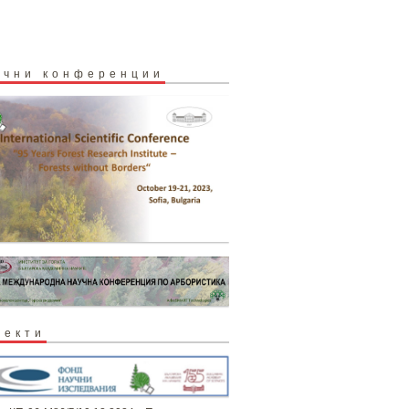
учни конференции
оекти