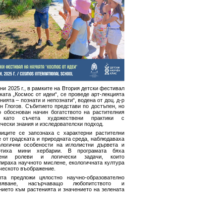
ни 2025 г., в рамките на Втория детски фестивал
ката „Космос от идеи“, се проведе арт-лекцията
нията – познати и непознати“, водена от доц. д-р
н Глогов. Събитието представи по достъпен, но
о обоснован начин богатството на растителния
, като съчета художествени практики с
чески знания и изследователски подход.
ниците се запознаха с характерни растителни
 от градската и природната среда, наблюдаваха
логични особености на иглолистни дървета и
отиха мини хербарии. В програмата бяха
чени ролеви и логически задачи, които
лираха научното мислене, екологичната култура
ческото въображение.
ята предложи цялостно научно-образователно
ивяване, насърчаващо любопитството и
нието към растенията и значението на зелената