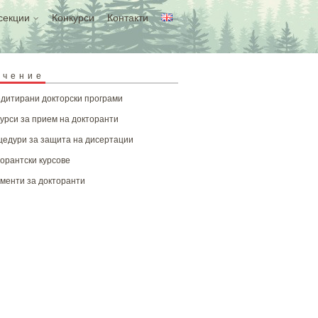
секции
Конкурси
Контакти
учение
дитирани докторски програми
урси за прием на докторанти
едури за защита на дисертации
орантски курсове
менти за докторанти