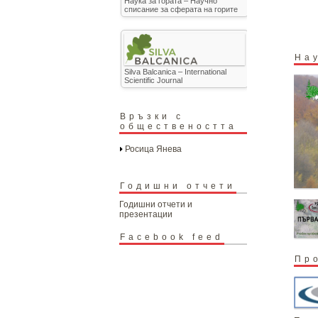
Наука за гората – Научно
списание за сферата на горите
На
Silva Balcanica – International
Scientific Journal
Връзки с
обществеността
Росица Янева
Годишни отчети
Годишни отчети и
презентации
Facebook feed
Пр