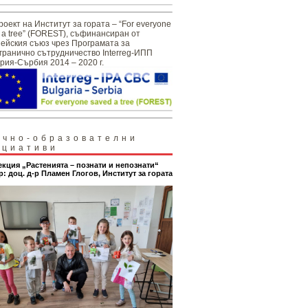
роект на Институт за гората – “For everyone
 a tree” (FOREST), съфинансиран от
ейския съюз чрез Програмата за
гранично сътрудничество Interreg-ИПП
рия-Сърбия 2014 – 2020 г.
учно-образователни
ициативи
екция „Растенията – познати и непознати“
р: доц. д-р Пламен Глогов, Институт за гората