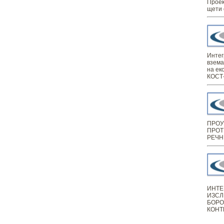
Проек
щети 
Интег
взема
на ек
КОСТ-
ПРОУ
ПРОТ
РЕЧН
ИНТЕ
ИЗСЛ
БОРО
КОНТ