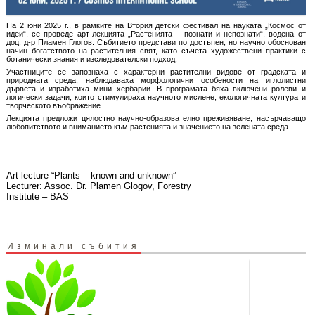
На 2 юни 2025 г., в рамките на Втория детски фестивал на науката „Космос от
идеи“, се проведе арт-лекцията „Растенията – познати и непознати“, водена от
доц. д-р Пламен Глогов. Събитието представи по достъпен, но научно обоснован
начин богатството на растителния свят, като съчета художествени практики с
ботанически знания и изследователски подход.
Участниците се запознаха с характерни растителни видове от градската и
природната среда, наблюдаваха морфологични особености на иглолистни
дървета и изработиха мини хербарии. В програмата бяха включени ролеви и
логически задачи, които стимулираха научното мислене, екологичната култура и
творческото въображение.
Лекцията предложи цялостно научно-образователно преживяване, насърчаващо
любопитството и вниманието към растенията и значението на зелената среда.
Art lecture “Plants – known and unknown”
Lecturer: Assoc. Dr. Plamen Glogov, Forestry
Institute – BAS
Изминали събития