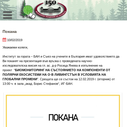
Skip
to
content
Покана
10/02/2019
Уважаеми колеги,
Институт за гората – БАН и Съюз на учените в България имат удоволствието да
Ви поканят на презентация във връзка с проведената научно-
изследователска мисия на гл. ас. д-р Росица Янева в изпълнение на
проект “
БИОМОНИТОРИНГ НА СЪСТОЯНИЕТО НА КОМПОНЕНТИ ОТ
ПОЛЯРНИ ЕКОСИСТЕМИ НА О-В ЛИВИНГСТЪН В УСЛОВИЯТА НА
ГЛОБАЛНИ ПРОМЕНИ
”. Срещата ще се състои на 12.02.2019 г. (вторник) от
13:00 ч. в зала „акад. Борис Стефанов“, ИГ-БАН.