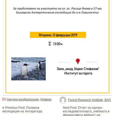
Научни конференции
Новини
,
Forest Research Institute, BAS
Post
Previous Post: Полярна
Next Post: Отчет за научно-
navigation
eкспедиция на Aнтарктида
изследователската, учебната и
финансовата дейност на