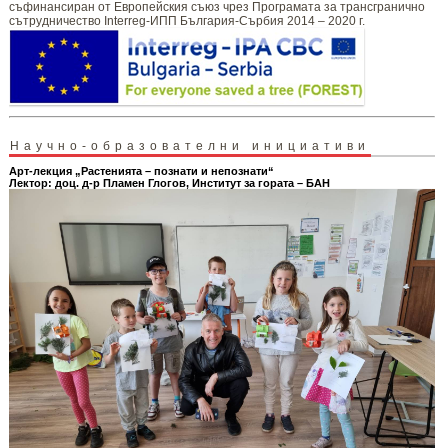
съфинансиран от Европейския съюз чрез Програмата за трансгранично
сътрудничество Interreg-ИПП България-Сърбия 2014 – 2020 г.
Научно-образователни инициативи
Арт-лекция „Растенията – познати и непознати“
Лектор: доц. д-р Пламен Глогов, Институт за гората – БАН