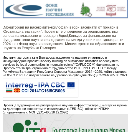
„Мониторинг ​​​на ​​насекомите-ксилофаги в гори засегнати от пожари в
Югозападна България“. Проектът е определен за реализиране, въз
основа на класиране в проведен &quot;Конкурс за финансиране на
фундаментални научни изследвания на млади учени и постдокторанти –
2024 г. от Фонд научни изследвания, Министерство на образованието и
науката на Република България.
Институт за гората към Българска академия на науките е партньор в
международния проект“Capacity building on sustainable utilization of ecosystem
services by local communities in mountainregions”(CAPLOCOM),финансиран по
Програмата за трансгранично сътрудничество ИНТЕРРЕГ-ИПП ТГС между
Република България и Република Северна Македония 2014 –2020, който стартира
на 05.03.2021 г. с подписването на Договор за субсидия No РД-02-29-68/05.03.2021
Проект „Надграждане на разпределена научна инфраструктура „Българска мрежа
за дългосрочни екосистемни изследвания (LTER-BG), обект от НПКНИ
(споразумение с МОН ДО1-405/18.12.2020)