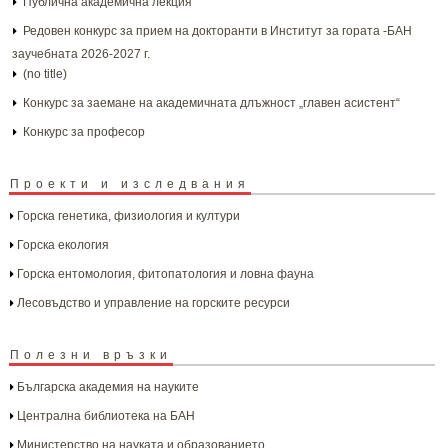
Публична академична лекция
Редовен конкурс за прием на докторанти в Институт за гората -БАН
заучебната 2026-2027 г.
(no title)
Конкурс за заемане на академичната длъжност „главен асистент“
Конкурс за професор
Проекти и изследвания
Горска генетика, физиология и култури
Горска екология
Горска ентомология, фитопатология и ловна фауна
Лесовъдство и управление на горските ресурси
Полезни връзки
Българска aкадемия на науките
Централна библиотека на БАН
Министерство на науката и образованието