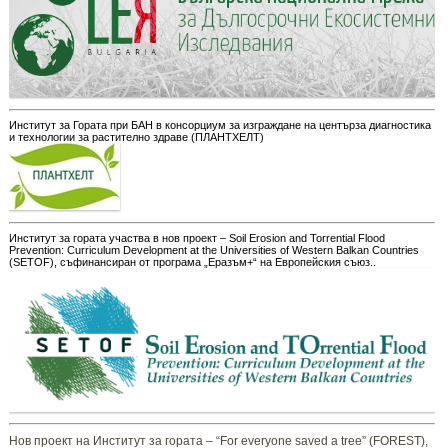
Институт за Гората при БАН в консорциум за изграждане на центърза диагностика
и технологии за растително здраве (ПЛАНТХЕЛТ)
Институт за гората участва в нов проект – Soil Erosion and Torrential Flood
Prevention: Curriculum Development at the Universities of Western Balkan Countries
(SETOF), съфинансиран от програма „Еразъм+“ на Европейския съюз..
Нов проект на Институт за гората – “For everyone saved a tree” (FOREST),