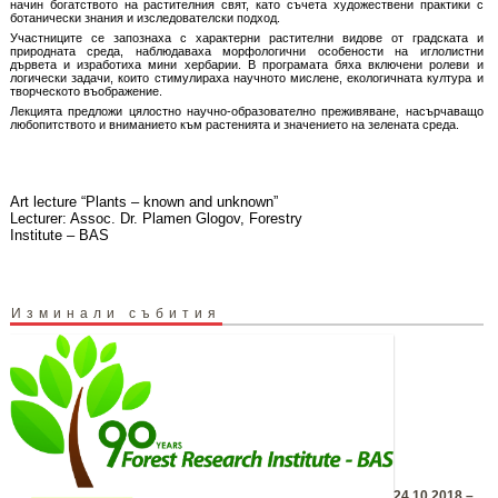
начин богатството на растителния свят, като съчета художествени практики с
ботанически знания и изследователски подход.
Участниците се запознаха с характерни растителни видове от градската и
природната среда, наблюдаваха морфологични особености на иглолистни
дървета и изработиха мини хербарии. В програмата бяха включени ролеви и
логически задачи, които стимулираха научното мислене, екологичната култура и
творческото въображение.
Лекцията предложи цялостно научно-образователно преживяване, насърчаващо
любопитството и вниманието към растенията и значението на зелената среда.
Art lecture “Plants – known and unknown”
Lecturer: Assoc. Dr. Plamen Glogov, Forestry
Institute – BAS
Изминали събития
24.10.2018 –