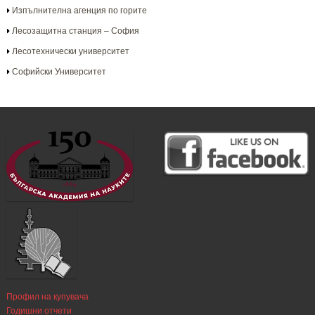
Изпълнителна агенция по горите
Лесозащитна станция – София
Лесотехнически университет
Софийски Университет
Профил на купувача
Годишни отчети