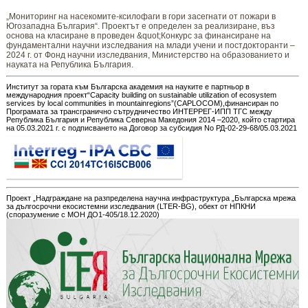
„Мониторинг ​​​на ​​насекомите-ксилофаги в гори засегнати от пожари в
Югозападна България“. Проектът е определен за реализиране, въз
основа на класиране в проведен &quot;Конкурс за финансиране на
фундаментални научни изследвания на млади учени и постдокторанти –
2024 г. от Фонд научни изследвания, Министерство на образованието и
науката на Република България.
Институт за гората към Българска академия на науките е партньор в
международния проект“Capacity building on sustainable utilization of ecosystem
services by local communities in mountainregions”(CAPLOCOM),финансиран по
Програмата за трансгранично сътрудничество ИНТЕРРЕГ-ИПП ТГС между
Република България и Република Северна Македония 2014 –2020, който стартира
на 05.03.2021 г. с подписването на Договор за субсидия No РД-02-29-68/05.03.2021
Проект „Надграждане на разпределена научна инфраструктура „Българска мрежа
за дългосрочни екосистемни изследвания (LTER-BG), обект от НПКНИ
(споразумение с МОН ДО1-405/18.12.2020)