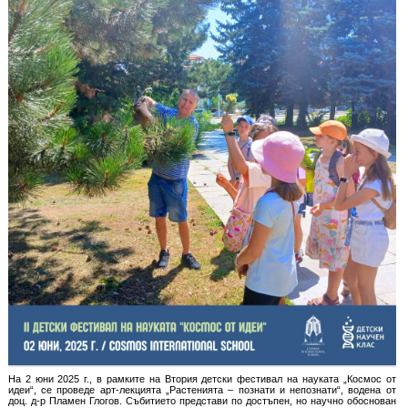
На 2 юни 2025 г., в рамките на Втория детски фестивал на науката „Космос от
идеи“, се проведе арт-лекцията „Растенията – познати и непознати“, водена от
доц. д-р Пламен Глогов. Събитието представи по достъпен, но научно обоснован