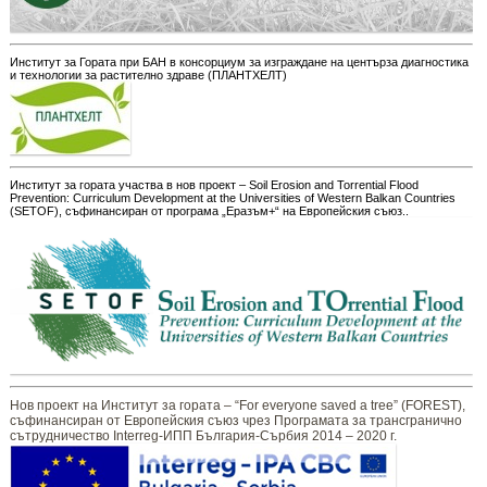
Институт за Гората при БАН в консорциум за изграждане на центърза диагностика
и технологии за растително здраве (ПЛАНТХЕЛТ)
Институт за гората участва в нов проект – Soil Erosion and Torrential Flood
Prevention: Curriculum Development at the Universities of Western Balkan Countries
(SETOF), съфинансиран от програма „Еразъм+“ на Европейския съюз..
Нов проект на Институт за гората – “For everyone saved a tree” (FOREST),
съфинансиран от Европейския съюз чрез Програмата за трансгранично
сътрудничество Interreg-ИПП България-Сърбия 2014 – 2020 г.