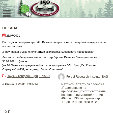
Skip
to
content
ПОКАНА
23/07/2021
Институтът за гората при БАН Ви кани да присъствате на публична академична
лекция на тема:
„Проучвания върху биологията и екологията на боровата процесионка“
Лекцията ще бъде изнесена от доц. д-р Гергана Иванова Заемджикова на
30.07.2021 г. (петък
)от 10:00 часа в сградата на Институт за гората – БАН, бул. „Св. Климент
Охридски“ №132, зала „акад. Борис Стефанов”.
Научни конференции
Новини
,
Forest Research Institute, BAS
Post
Previous Post: ПОКАНА
Next Post: Стартира проектът
navigation
„Подобряване на
природозащитното състояние
на природни местообитания
4070 и 5130 по параметър
“Бъдещи перспективи”
ОП