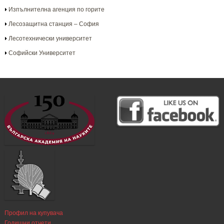
Изпълнителна агенция по горите
Лесозащитна станция – София
Лесотехнически университет
Софийски Университет
Профил на купувача
Годишни отчети