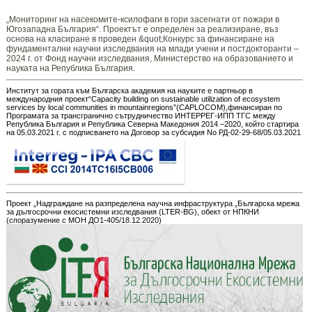
„Мониторинг ​​​на ​​насекомите-ксилофаги в гори засегнати от пожари в
Югозападна България“. Проектът е определен за реализиране, въз
основа на класиране в проведен &quot;Конкурс за финансиране на
фундаментални научни изследвания на млади учени и постдокторанти –
2024 г. от Фонд научни изследвания, Министерство на образованието и
науката на Република България.
Институт за гората към Българска академия на науките е партньор в
международния проект“Capacity building on sustainable utilization of ecosystem
services by local communities in mountainregions”(CAPLOCOM),финансиран по
Програмата за трансгранично сътрудничество ИНТЕРРЕГ-ИПП ТГС между
Република България и Република Северна Македония 2014 –2020, който стартира
на 05.03.2021 г. с подписването на Договор за субсидия No РД-02-29-68/05.03.2021
Проект „Надграждане на разпределена научна инфраструктура „Българска мрежа
за дългосрочни екосистемни изследвания (LTER-BG), обект от НПКНИ
(споразумение с МОН ДО1-405/18.12.2020)