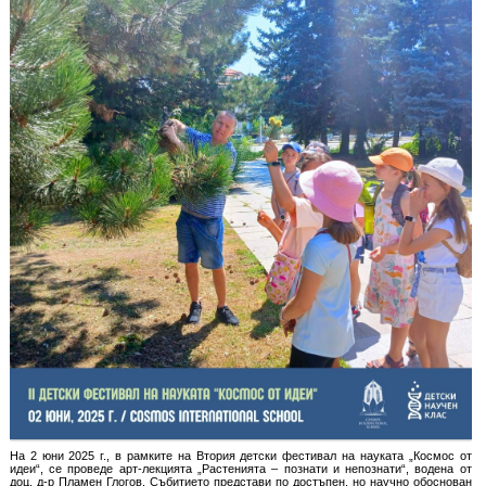
На 2 юни 2025 г., в рамките на Втория детски фестивал на науката „Космос от
идеи“, се проведе арт-лекцията „Растенията – познати и непознати“, водена от
доц. д-р Пламен Глогов. Събитието представи по достъпен, но научно обоснован