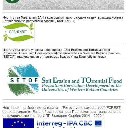
Институт за Гората при БАН в консорциум за изграждане на центърза диагностика
и технологии за растително здраве (ПЛАНТХЕЛТ)
Институт за гората участва в нов проект – Soil Erosion and Torrential Flood
Prevention: Curriculum Development at the Universities of Western Balkan Countries
(SETOF), съфинансиран от програма „Еразъм+“ на Европейския съюз..
Нов проект на Институт за гората – “For everyone saved a tree” (FOREST),
съфинансиран от Европейския съюз чрез Програмата за трансгранично
сътрудничество Interreg-ИПП България-Сърбия 2014 – 2020 г.