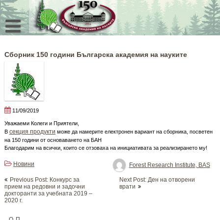
Skip
to
content
Сборник 150 години Българска академия на науките
11/09/2019
Уважаеми Колеги и Приятели,
секция продукти
В
може да намерите електронен вариант на сборника, посветен
на 150 години от основаването на БАН
Благодарим на всички, които се отзоваха на инициативата за реализирането му!
Новини
Forest Research Institute, BAS
Post
Previous Post: Конкурс за
Next Post: Ден на отворени
navigation
прием на редовни и задочни
врати
докторанти за учебната 2019 –
2020 г.
ОП