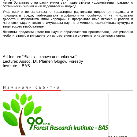
начин богатството на растителния свят, като съчета художествени практики с
ботанически знания и изследователски подход.
Участниците се запознаха с характерни растителни видове от градската и
природната среда, наблюдаваха морфологични особености на иглолистни
дървета и изработиха мини хербарии. В програмата бяха включени ролеви и
логически задачи, които стимулираха научното мислене, екологичната култура и
творческото въображение.
Лекцията предложи цялостно научно-образователно преживяване, насърчаващо
любопитството и вниманието към растенията и значението на зелената среда.
Art lecture “Plants – known and unknown”
Lecturer: Assoc. Dr. Plamen Glogov, Forestry
Institute – BAS
Изминали събития