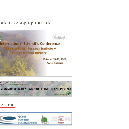
учни конференции
оекти