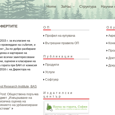
Home
ЗаНас
Структура
Научни 
ОФЕРТИТЕ
ОП
Об
Профил на купувача
Акре
015 г. за възлагане на
Вътрешни правила ОП
Конк
 провеждане на събития, и
кт „За по-добро разбиране
Проц
ценка и картиране на
Публикации
ме всички заинтересовани
Докт
ни, оценени и класирани на
Продукти
 за гората при БАН от комисия
Доку
016 г. на Директора на
Услуги
Софтуер
st Research Institute, BAS
Издателски
 Post: Обществена поръчка
център
едмет „Извършване на
изична оценка на
оянието на урбанизирани
истеми“