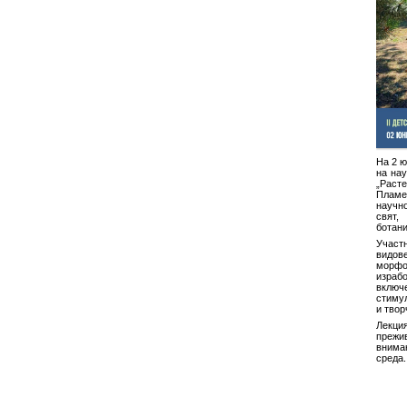
На 2 ю
на нау
„Расте
Пламе
научн
свят
ботани
Участ
видове
морфо
израб
вклю
стиму
и твор
Лекци
преж
внима
среда.