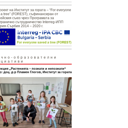
роект на Институт за гората – “For everyone
 a tree” (FOREST), съфинансиран от
ейския съюз чрез Програмата за
гранично сътрудничество Interreg-ИПП
рия-Сърбия 2014 – 2020 г.
учно-образователни
ициативи
екция „Растенията – познати и непознати“
р: доц. д-р Пламен Глогов, Институт за гората