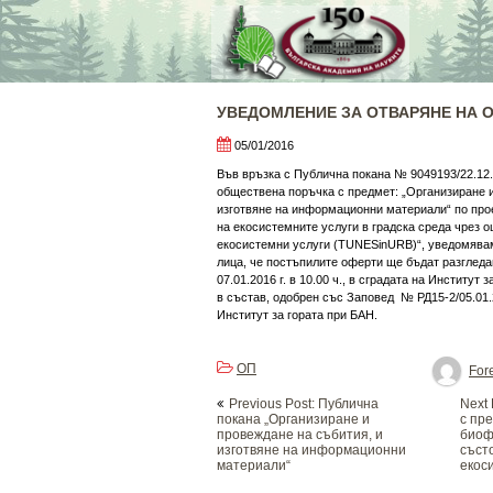
Skip
to
content
УВЕДОМЛЕНИЕ ЗА ОТВАРЯНЕ НА 
05/01/2016
Във връзка с Публична покана № 9049193/22.12.2
обществена поръчка с предмет: „Организиране и
изготвяне на информационни материали“ по прое
на екосистемните услуги в градска среда чрез о
екосистемни услуги (TUNESinURB)“, уведомява
лица, че постъпилите оферти ще бъдат разгледа
07.01.2016 г. в 10.00 ч., в сградата на Институт
в състав, одобрен със Заповед № РД15-2/05.01.2
Институт за гората при БАН.
ОП
Fore
Post
Previous Post: Публична
Next
navigation
покана „Организиране и
с пр
провеждане на събития, и
биоф
изготвяне на информационни
съст
материали“
екос