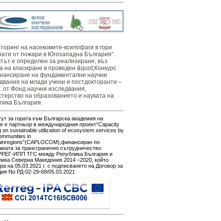
оринг ​​​на ​​насекомите-ксилофаги в гори
нати от пожари в Югозападна България“.
тът е определен за реализиране, въз
а на класиране в проведен &quot;Конкурс
нансиране на фундаментални научни
двания на млади учени и постдокторанти –
г. от Фонд научни изследвания,
терство на образованието и науката на
лика България.
ут за гората към Българска академия на
е е партньор в международния проект“Capacity
g on sustainable utilization of ecosystem services by
ommunities in
ainregions”(CAPLOCOM),финансиран по
амата за трансгранично сътрудничество
РЕГ-ИПП ТГС между Република България и
ика Северна Македония 2014 –2020, който
ра на 05.03.2021 г. с подписването на Договор за
ия No РД-02-29-68/05.03.2021