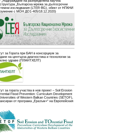
 „Надграждане на разпределена научна
структура „Българска мрежа за дългосрочни
стемни изследвания (LTER-BG), обект от НПКНИ
азумение с МОН ДО1-405/18.12.2020)
ут за Гората при БАН в консорциум за
дане на центърза диагностика и технологии за
телно здраве (ПЛАНТХЕЛТ)
ут за гората участва в нов проект – Soil Erosion
rrential Flood Prevention: Curriculum Development
 Universities of Western Balkan Countries (SETOF),
ансиран от програма „Еразъм+“ на Европейския