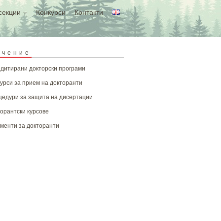
секции
Конкурси
Контакти
учение
дитирани докторски програми
урси за прием на докторанти
едури за защита на дисертации
орантски курсове
менти за докторанти