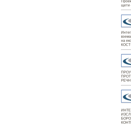
Проек
щети 
Интег
взема
на ек
КОСТ-
ПРОУ
ПРОТ
РЕЧН
ИНТЕ
ИЗСЛ
БОРО
КОНТ