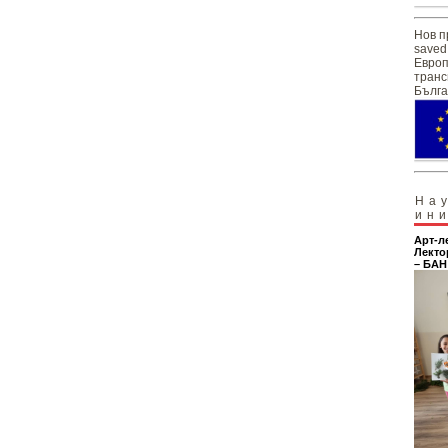
Нов п
saved
Европ
транс
Бълга
На
ин
Арт-л
Лекто
– БАН