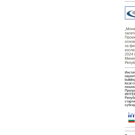
„Монит
засег
Проек
основ
за фи
изсле
2024 
Минис
Репуб
Инстит
наукит
buildin
local c
mount
Прогр
ИНТЕР
Републ
старти
субсид