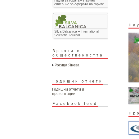
Наука за гората – Научно
списание за сферата на горите
На
Silva Balcanica – International
Scientific Journal
Връзки с
обществеността
Росица Янева
Годишни отчети
Годишни отчети и
презентации
Facebook feed
Пр