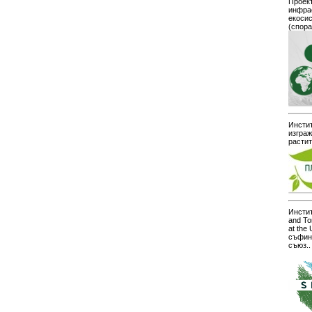
Проект
инфра
екоси
(спор
Инстит
изграж
расти
Инстит
and To
at the
съфин
съюз..