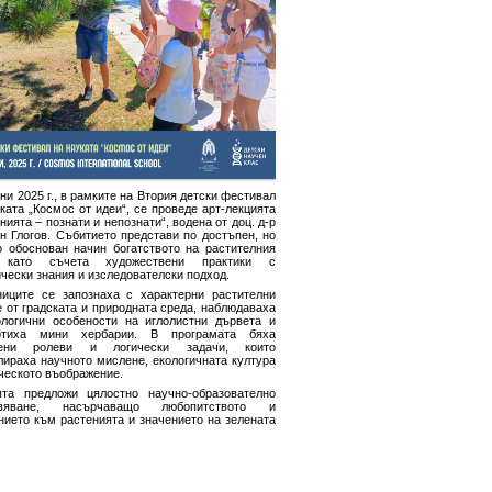
ни 2025 г., в рамките на Втория детски фестивал
ката „Космос от идеи“, се проведе арт-лекцията
нията – познати и непознати“, водена от доц. д-р
н Глогов. Събитието представи по достъпен, но
о обоснован начин богатството на растителния
, като съчета художествени практики с
чески знания и изследователски подход.
ниците се запознаха с характерни растителни
 от градската и природната среда, наблюдаваха
логични особености на иглолистни дървета и
отиха мини хербарии. В програмата бяха
чени ролеви и логически задачи, които
лираха научното мислене, екологичната култура
ческото въображение.
ята предложи цялостно научно-образователно
ивяване, насърчаващо любопитството и
нието към растенията и значението на зелената