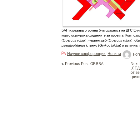
БАН изразява огромна благодарност на ДГС Ели
които осигуриха фиданките за проекта. Компози
(
Quercus robur
), червен дъб (
Quercus rubra
), об
pseudoplatanus
), гинко (
Ginkgo biloba
) и източна т
Научни конференции
Новини
,
Fore
Post
Previous Post: OБЯВА
Next
navigation
„СЕД
от ве
грижа