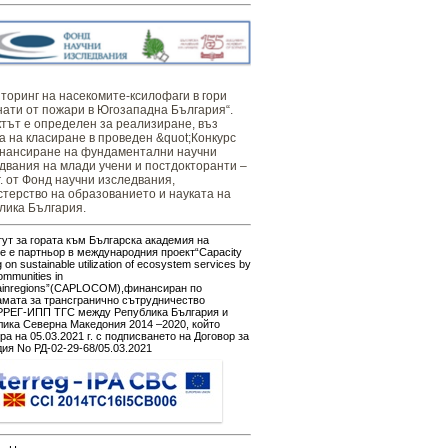
оринг ​​​на ​​насекомите-ксилофаги в гори
нати от пожари в Югозападна България“.
тът е определен за реализиране, въз
а на класиране в проведен &quot;Конкурс
нансиране на фундаментални научни
двания на млади учени и постдокторанти –
г. от Фонд научни изследвания,
терство на образованието и науката на
лика България.
ут за гората към Българска академия на
е е партньор в международния проект“Capacity
g on sustainable utilization of ecosystem services by
ommunities in
ainregions”(CAPLOCOM),финансиран по
амата за трансгранично сътрудничество
РЕГ-ИПП ТГС между Република България и
ика Северна Македония 2014 –2020, който
ра на 05.03.2021 г. с подписването на Договор за
ия No РД-02-29-68/05.03.2021