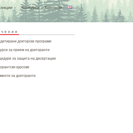
секции
Конкурси
Контакти
учение
дитирани докторски програми
урси за прием на докторанти
едури за защита на дисертации
орантски курсове
менти за докторанти