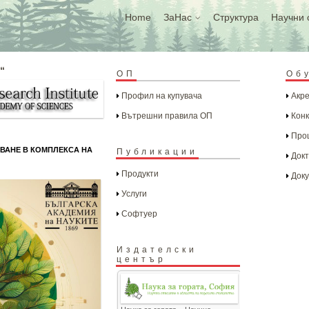
Home
ЗаНас
Структура
Научни 
“
ОП
Об
Профил на купувача
Акре
Вътрешни правила ОП
Конк
Проц
ВАНЕ В КОМПЛЕКСА НА
Публикации
Докт
Продукти
Доку
Услуги
Софтуер
Издателски
център