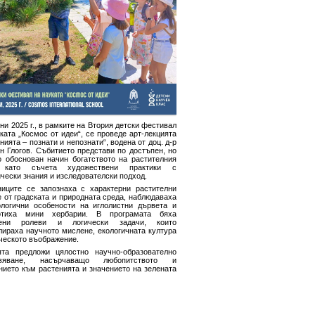
ни 2025 г., в рамките на Втория детски фестивал
ката „Космос от идеи“, се проведе арт-лекцията
нията – познати и непознати“, водена от доц. д-р
н Глогов. Събитието представи по достъпен, но
о обоснован начин богатството на растителния
, като съчета художествени практики с
чески знания и изследователски подход.
ниците се запознаха с характерни растителни
 от градската и природната среда, наблюдаваха
логични особености на иглолистни дървета и
отиха мини хербарии. В програмата бяха
чени ролеви и логически задачи, които
лираха научното мислене, екологичната култура
ческото въображение.
ята предложи цялостно научно-образователно
ивяване, насърчаващо любопитството и
нието към растенията и значението на зелената