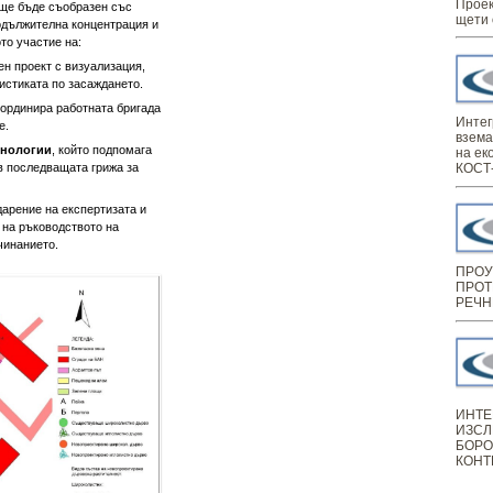
Проек
 ще бъде съобразен със
щети 
одължителна концентрация и
то участие на:
ен проект с визуализация,
истиката по засаждането.
координира работната бригада
Интег
е.
взема
хнологии
, който подпомага
на ек
 в последващата грижа за
КОСТ-
арение на експертизата и
и на ръководството на
чинанието.
ПРОУ
ПРОТ
РЕЧН
ИНТЕ
ИЗСЛ
БОРО
КОНТ