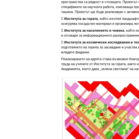
пространства са рядкост в столицата. Проектът
спецификите на научната работа, изискваща пр
тишина. Проектът ще бъде реализиран с активно

Института за гората
, който изготвя ландшафт
осигурява посадъчен материал и организира лог

Института за населението и човека
, който 
и отговаря за информационното разпространени

Института за космически изследвания и те
подготвянето на терена за засаждане и участва
младите фиданки.
Реализирането на идеята става възможно благод
труда на учените от Института за гората, както 
Академията, което дава „зелена светлина“ на на