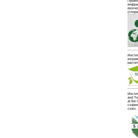
Проект
инфра
екоси
(спор
Инстит
изграж
расти
Инстит
and To
at the
съфин
съюз..