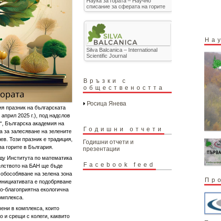
Наука за гората – Научно
списание за сферата на горите
На
Silva Balcanica – International
Scientific Journal
Връзки с
обществеността
Росица Янева
я празник на българската
 април 2025 г.), под надслов
а“, Българска академия на
Годишни отчети
 за залесяване на зелените
ев. Този празник е традиция,
Годишни отчети и
за горите в България.
презентации
ежду Института по математика
Facebook feed
елството на БАН ще бъде
 обособяване на зелена зона
Пр
 инициативата е подобряване
по-благоприятна екологична
омплекса.
ени в комплекса, които
о и срещи с колеги, каквито