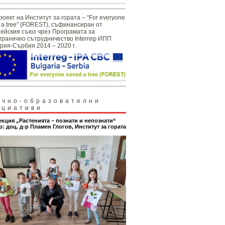
роект на Институт за гората – “For everyone
 a tree” (FOREST), съфинансиран от
ейския съюз чрез Програмата за
гранично сътрудничество Interreg-ИПП
рия-Сърбия 2014 – 2020 г.
учно-образователни
ициативи
екция „Растенията – познати и непознати“
р: доц. д-р Пламен Глогов, Институт за гората