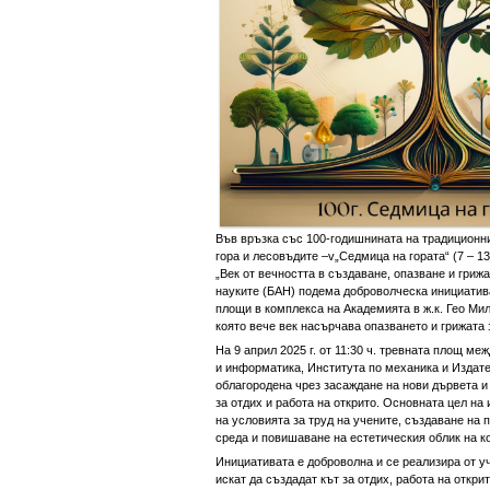
Във връзка със 100-годишнината на традиционни
гора и лесовъдите –v„Седмица на гората“ (7 – 13
„Век от вечността в създаване, опазване и гриж
науките (БАН) подема доброволческа инициатива
площи в комплекса на Академията в ж.к. Гео Мил
която вече век насърчава опазването и грижата 
На 9 април 2025 г. от 11:30 ч. тревната площ м
и информатика, Института по механика и Издат
облагородена чрез засаждане на нови дървета и
за отдих и работа на открито. Основната цел на
на условията за труд на учените, създаване на 
среда и повишаване на естетическия облик на к
Инициативата е доброволна и се реализира от уч
искат да създадат кът за отдих, работа на открит