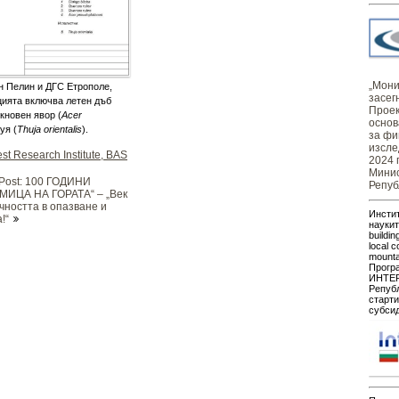
„Монит
н Пелин и ДГС Етрополе,
засег
цията включва летен дъб
Проек
икновен явор (
Acer
основ
уя (
Thuja orientalis
).
за фи
изсле
st Research Institute, BAS
2024 
Минис
 Post: 100 ГОДИНИ
Репуб
МИЦА НА ГОРАТА“ – „Век
чността в опазване и
Инстит
!“
наукит
buildin
local c
mount
Прогр
ИНТЕР
Републ
старти
субсид