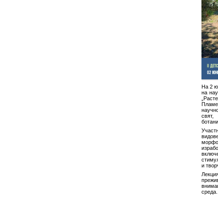
На 2 ю
на нау
„Расте
Пламе
научн
свят
ботани
Участ
видове
морфо
израб
вклю
стиму
и твор
Лекци
преж
внима
среда.