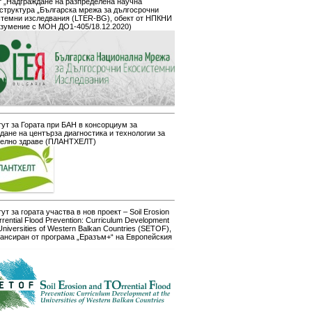
 „Надграждане на разпределена научна
структура „Българска мрежа за дългосрочни
стемни изследвания (LTER-BG), обект от НПКНИ
азумение с МОН ДО1-405/18.12.2020)
ут за Гората при БАН в консорциум за
дане на центърза диагностика и технологии за
телно здраве (ПЛАНТХЕЛТ)
ут за гората участва в нов проект – Soil Erosion
rrential Flood Prevention: Curriculum Development
 Universities of Western Balkan Countries (SETOF),
ансиран от програма „Еразъм+“ на Европейския