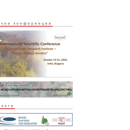
учни конференции
оекти