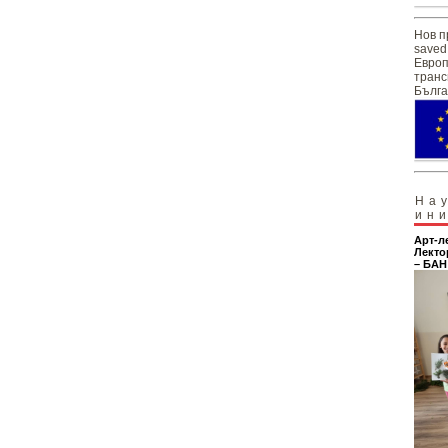
Нов п
saved
Европ
транс
Бълга
На
ин
Арт-л
Лекто
– БАН