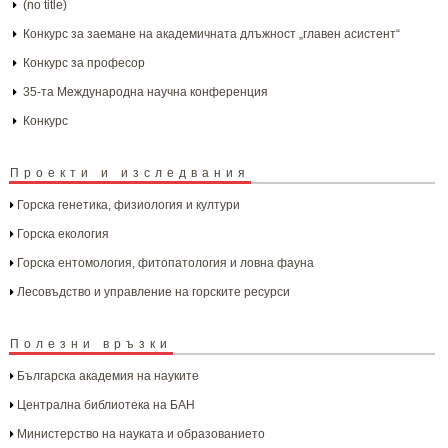
(no title)
Конкурс за заемане на академичната длъжност „главен асистент“
Конкурс за професор
35-та Международна научна конференция
Конкурс
Проекти и изследвания
Горска генетика, физиология и култури
Горска екология
Горска ентомология, фитопатология и ловна фауна
Лесовъдство и управление на горските ресурси
Полезни връзки
Българска aкадемия на науките
Централна библиотека на БАН
Министерство на науката и образованието