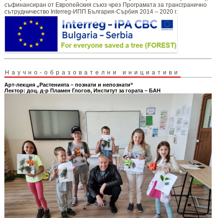
съфинансиран от Европейския съюз чрез Програмата за трансгранично
сътрудничество Interreg-ИПП България-Сърбия 2014 – 2020 г.
Научно-образователни инициативи
Арт-лекция „Растенията – познати и непознати“
Лектор: доц. д-р Пламен Глогов, Институт за гората – БАН