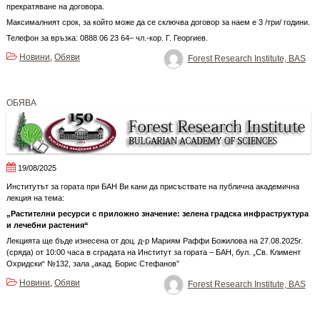
прекратяване на договора.
Максималният срок, за който може да се сключва договор за наем е 3 /три/ години.
Телефон за връзка: 0888 06 23 64– чл.-кор. Г. Георгиев.
Новини
Обяви
,
Forest Research Institute, BAS
ОБЯВА
19/08/2025
Институтът за гората при БАН Ви кани да присъствате на публична академична
лекция на тема:
„Растителни ресурси с приложно значение: зелена градска инфраструктура
и лечебни растения“
Лекцията ще бъде изнесена от доц. д-р Мариям Раффи Божилова на 27.08.2025г.
(сряда) от 10:00 часа в сградата на Институт за гората – БАН, бул. „Св. Климент
Охридски“ №132, зала „акад. Борис Стефанов”
Новини
Обяви
,
Forest Research Institute, BAS