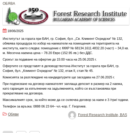
OБЯВА
18/06/2025
Институтът за гората при БАН, гр. София, бул. „Св. Климент Охридски“ № 132,
обявява процедура по избор на наематели на помещения на територията на
института, както следва: помещение с КККР № 68134.1611.4832.20 (част) – 34,0 кв.
м. Месечна наемна цена – 78.20 Евро (152.95 лв.) без ДДС.
Срокът за подаване на офертие до 15:00 часа на 25.06.2025 г.
Офертите се представят в деловодствотона Институт за гората при БАН, гр.
София, бул. „Климент Охридски“ № 132, етаж II, стая № 45.
Комисията за разглеждане на кандидатурите ще заседава на 27.06.2025 г.
При подписване на договор наемателят заплаща депозит в размер на 2 наема,
като гаранция за изпълнение на задълженията, който се възстановява при
прекратяване на договора.
Максималният срок, за който може да се сключва договор за наем е 3 /три/ години.
Телефон за връзка: 0888 06 23 64– чл.-кор. Г. Георгиев.
Обяви
Forest Research Institute, BAS
Posts