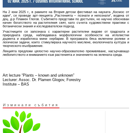
На 2 юни 2025 г., в рамките на Втория детски фестивал на науката „Космос от
идеи“, се проведе арт-лекцията „Растенията – познати и непознати“, водена от
доц. д-р Пламен Глогов. Събитието представи по достъпен, но научно обоснован
начин богатството на растителния свят, като съчета художествени практики с
ботанически знания и изследователски подход.
Участниците се запознаха с характерни растителни видове от градската и
природната среда, наблюдаваха морфологични особености на иглолистни
дървета и изработиха мини хербарии. В програмата бяха включени ролеви и
логически задачи, които стимулираха научното мислене, екологичната култура и
творческото въображение.
Лекцията предложи цялостно научно-образователно преживяване, насърчаващо
любопитството и вниманието към растенията и значението на зелената среда.
Art lecture “Plants – known and unknown”
Lecturer: Assoc. Dr. Plamen Glogov, Forestry
Institute – BAS
Изминали събития