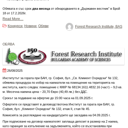
Обявата е със срок
два месеца
от обнародването в „Държавен вестник” в Брой
18 от 17.2.2026г.
Read More…
Конкурси
Новини
Обяви
,
,
Forest Research Institute, BAS
OБЯВА
26/08/2025
Институтът за гората при БАН, гр. София, бул. „Св. Климент Охридски“ № 132,
обявява процедура по избор на наематели на помещение на територията на
института, както следва: помещение с КККР № 68134.1611.4832.16 (част) – 9,0 кв.
м. Месечна наемна цена – 20,70 Евро (40,49 лв.) без ДДС.
Срокът за подаване на офертие до 15:00 часа на 01.09.2025 г.
Офертите се представят в деловодствотона Институт за гората при БАН, гр.
София, бул. „Климент Охридски“ № 132, етаж II, стая № 45.
Комисията за разглеждане на кандидатурите ще заседава на 04.09.2025 г.
При подписване на договор наемателят заплаща депозит в размер на 2 наема,
като гаранция за изпълнение на задълженията, който се възстановява при