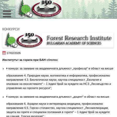
Skip
to
content
КОНКУРСИ
17/02/2026
Институтът за гората при БАН
обявява:
конкурс за заемане на академичната длъжност „професор“ в област на висше
образование 4. Природни науки, математика и информатика, професионално
направление 4.3. Биологически науки, научна специалност „Екология и
опазване на екосистемите“ – 1 /един/ брой за нуждите на НСЗ „Лесовъдство и
управление на горските ресурси”;
конкурс за заемане на академичната длъжност „доцент“ в област на висше
образование 6. Аграрни науки и ветеринарна медицина, професионално
направление 6.5. Горско стопанство, научна специалност „Лесомелиорации,
защита на горите и специални ползвания в горите“ – 1 /един/ брой за нуждите
на секция „Горска екология”;