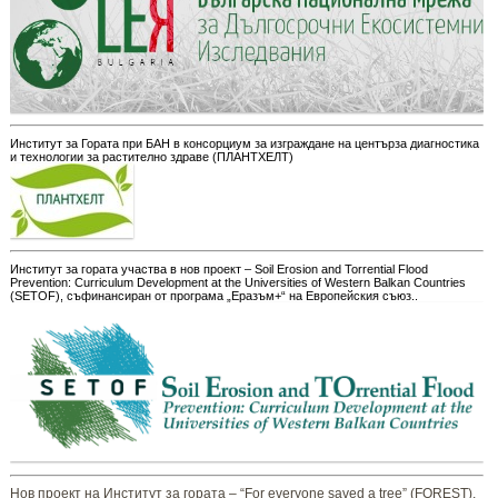
Институт за Гората при БАН в консорциум за изграждане на центърза диагностика
и технологии за растително здраве (ПЛАНТХЕЛТ)
Институт за гората участва в нов проект – Soil Erosion and Torrential Flood
Prevention: Curriculum Development at the Universities of Western Balkan Countries
(SETOF), съфинансиран от програма „Еразъм+“ на Европейския съюз..
Нов проект на Институт за гората – “For everyone saved a tree” (FOREST),