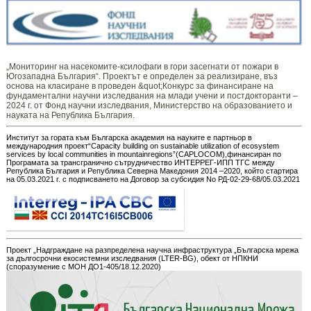
„Мониторинг ​​​на ​​насекомите-ксилофаги в гори засегнати от пожари в
Югозападна България“. Проектът е определен за реализиране, въз
основа на класиране в проведен &quot;Конкурс за финансиране на
фундаментални научни изследвания на млади учени и постдокторанти –
2024 г. от Фонд научни изследвания, Министерство на образованието и
науката на Република България.
Институт за гората към Българска академия на науките е партньор в
международния проект“Capacity building on sustainable utilization of ecosystem
services by local communities in mountainregions”(CAPLOCOM),финансиран по
Програмата за трансгранично сътрудничество ИНТЕРРЕГ-ИПП ТГС между
Република България и Република Северна Македония 2014 –2020, който стартира
на 05.03.2021 г. с подписването на Договор за субсидия No РД-02-29-68/05.03.2021
Проект „Надграждане на разпределена научна инфраструктура „Българска мрежа
за дългосрочни екосистемни изследвания (LTER-BG), обект от НПКНИ
(споразумение с МОН ДО1-405/18.12.2020)