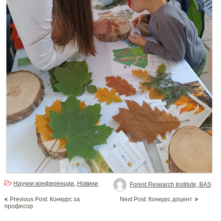
Научни конференции
Новини
,
Forest Research Institute, BAS
Post
Previous Post: Конкурс за
Next Post: Конкурс доцент
navigation
професор