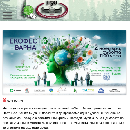
Skip
to
content
02/11/2024
Институт за гората взима участие в първия ЕкоФест Варна, организиран от Еко
Партнърс. Каним ви да ни посетите и да прекараме един чудесен и изпълнен с
познания
ден, заедно с работилници, филми, награди, музика. А на щандовете на
всички участници можете да научите повече за усилията, които заедно полагаме
за опазване на околната среда!