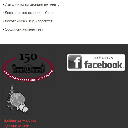
Изпълнителна агенция по горите
Лесозащитна станция – София
Лесотехнически университет
Софийски Университет
Профил на купувача
Годишни отчети