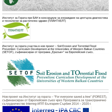
Институт за Гората при БАН в консорциум за изграждане на центърза диагностика
и технологии за растително здраве (ПЛАНТХЕЛТ)
Институт за гората участва в нов проект – Soil Erosion and Torrential Flood
Prevention: Curriculum Development at the Universities of Western Balkan Countries
(SETOF), съфинансиран от програма „Еразъм+“ на Европейския съюз..
Нов проект на Институт за гората – “For everyone saved a tree” (FOREST),
съфинансиран от Европейския съюз чрез Програмата за трансгранично
сътрудничество Interreg-ИПП България-Сърбия 2014 – 2020 г.