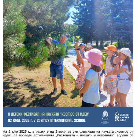
На 2 юни 2025 г., в рамките на Втория детски фестивал на науката „Космос от
идеи“, се проведе арт-лекцията „Растенията – познати и непознати“, водена от