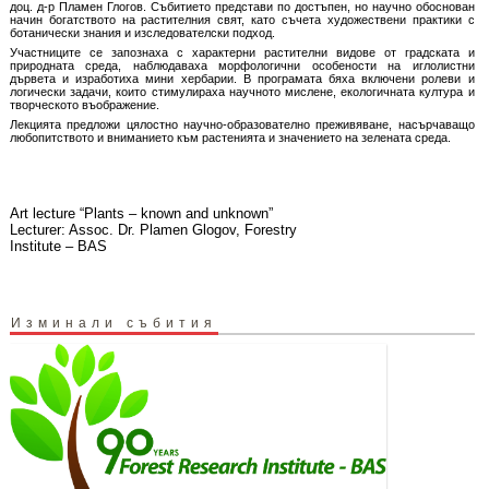
доц. д-р Пламен Глогов. Събитието представи по достъпен, но научно обоснован
начин богатството на растителния свят, като съчета художествени практики с
ботанически знания и изследователски подход.
Участниците се запознаха с характерни растителни видове от градската и
природната среда, наблюдаваха морфологични особености на иглолистни
дървета и изработиха мини хербарии. В програмата бяха включени ролеви и
логически задачи, които стимулираха научното мислене, екологичната култура и
творческото въображение.
Лекцията предложи цялостно научно-образователно преживяване, насърчаващо
любопитството и вниманието към растенията и значението на зелената среда.
Art lecture “Plants – known and unknown”
Lecturer: Assoc. Dr. Plamen Glogov, Forestry
Institute – BAS
Изминали събития