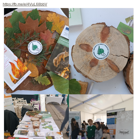
https://fb.me/e/4VuL68bbV