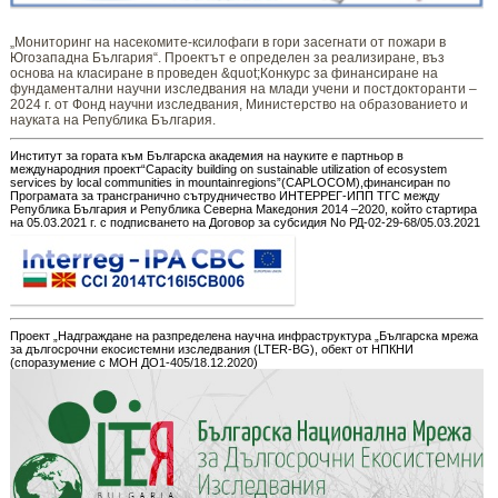
„Мониторинг ​​​на ​​насекомите-ксилофаги в гори засегнати от пожари в
Югозападна България“. Проектът е определен за реализиране, въз
основа на класиране в проведен &quot;Конкурс за финансиране на
фундаментални научни изследвания на млади учени и постдокторанти –
2024 г. от Фонд научни изследвания, Министерство на образованието и
науката на Република България.
Институт за гората към Българска академия на науките е партньор в
международния проект“Capacity building on sustainable utilization of ecosystem
services by local communities in mountainregions”(CAPLOCOM),финансиран по
Програмата за трансгранично сътрудничество ИНТЕРРЕГ-ИПП ТГС между
Република България и Република Северна Македония 2014 –2020, който стартира
на 05.03.2021 г. с подписването на Договор за субсидия No РД-02-29-68/05.03.2021
Проект „Надграждане на разпределена научна инфраструктура „Българска мрежа
за дългосрочни екосистемни изследвания (LTER-BG), обект от НПКНИ
(споразумение с МОН ДО1-405/18.12.2020)