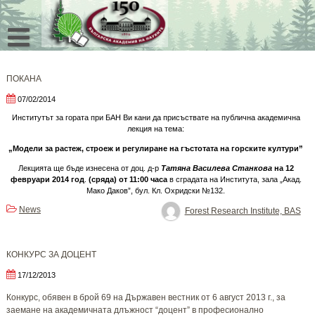
Skip
to
content
ПОКАНА
07/02/2014
Институтът за гората при БАН Ви кани да присъствате на публична академична
лекция на тема:
„Модели за растеж, строеж и регулиране на гъстотата на горските култури”
Лекцията ще бъде изнесена от доц. д-р
Татяна Василева Станкова
на
12
февруари 2014 год
.
(сряда)
от 11:00 часа
в сградата на Института, зала „Акад.
Мако Даков”, бул. Кл. Охридски №132.
News
Forest Research Institute, BAS
КОНКУРС ЗА ДОЦЕНТ
17/12/2013
Конкурс, обявен в брой 69 на Държавен вестник от 6 август 2013 г., за
заемане на академичната длъжност “доцент” в професионално