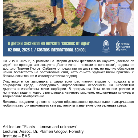
На 2 юни 2025 г., в рамките на Втория детски фестивал на науката „Космос от
идеи“, се проведе арт-лекцията „Растенията – познати и непознати“, водена от
доц. д-р Пламен Глогов. Събитието представи по достъпен, но научно обоснован
начин богатството на растителния свят, като съчета художествени практики с
ботанически знания и изследователски подход.
Участниците се запознаха с характерни растителни видове от градската и
природната среда, наблюдаваха морфологични особености на иглолистни
дървета и изработиха мини хербарии. В програмата бяха включени ролеви и
логически задачи, които стимулираха научното мислене, екологичната култура и
творческото въображение.
Лекцията предложи цялостно научно-образователно преживяване, насърчаващо
любопитството и вниманието към растенията и значението на зелената среда.
Art lecture “Plants – known and unknown”
Lecturer: Assoc. Dr. Plamen Glogov, Forestry
Institute – BAS