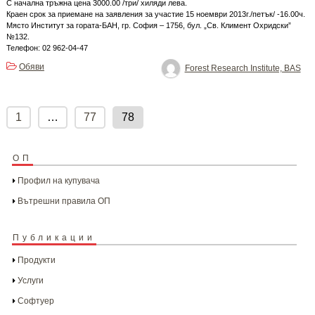
С начална тръжна цена 3000.00 /три/ хиляди лева.
Краен срок за приемане на заявления за участие 15 ноември 2013г./петък/ -16.00ч.
Място Институт за гората-БАН, гр. София – 1756, бул. „Св. Климент Охридски”
№132.
Телефон: 02 962-04-47
Обяви
Forest Research Institute, BAS
Posts
pagination
1
…
77
78
ОП
Профил на купувача
Вътрешни правила ОП
Публикации
Продукти
Услуги
Софтуер