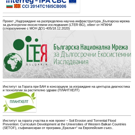
Проект „Надграждане на разпределена научна инфраструктура „Българска мрежа
за дългосрочни екосистемни изследвания (LTER-BG), обект от НПКНИ
(споразумение с МОН ДО1-405/18.12.2020)
Институт за Гората при БАН в консорциум за изграждане на центърза диагностика
и технологии за растително здраве (ПЛАНТХЕЛТ)
Институт за гората участва в нов проект – Soil Erosion and Torrential Flood
Prevention: Curriculum Development at the Universities of Western Balkan Countries
(SETOF), съфинансиран от програма „Еразъм+“ на Европейския съюз..