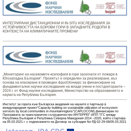
ИНТЕГРИРАНИ ДИСТАНЦИОННИ И IN-SITU ИЗСЛЕДВАНИЯ ЗА
УСТОЙЧИВОСТТА НА БОРОВИ ГОРИ В ЗАПАДНИТЕ РОДОПИ В
КОНТЕКСТА НА КЛИМАТИЧНИТЕ ПРОМЕНИ
„Мониторинг ​​​на ​​насекомите-ксилофаги в гори засегнати от пожари в
Югозападна България“. Проектът е определен за реализиране, въз
основа на класиране в проведен &quot;Конкурс за финансиране на
фундаментални научни изследвания на млади учени и постдокторанти –
2024 г. от Фонд научни изследвания, Министерство на образованието и
науката на Република България.
Институт за гората към Българска академия на науките е партньор в
международния проект“Capacity building on sustainable utilization of ecosystem
services by local communities in mountainregions”(CAPLOCOM),финансиран по
Програмата за трансгранично сътрудничество ИНТЕРРЕГ-ИПП ТГС между
Република България и Република Северна Македония 2014 –2020, който стартира
на 05.03.2021 г. с подписването на Договор за субсидия No РД-02-29-68/05.03.2021