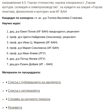
направление 6.5. Горско стопанство, научна специалност „Горски
култури, селекция и семепроизводство”, за нуждите на секция «Горска
генетика, физиология и култури» към ИГ-БАН
Кандидат по конкурса
:
гл. ас. д-р Татяна Василева Станкова
Научно жури:
доц. д-р Емил Попов (ИГ-БАН) председател, рецензент
проф. дсн Цвета Найденова (пенсионер), рецензент
проф. дсн Иван Ц. Маринов (ИГ-БАН)
проф. д-р Мария Соколовска (ИГ-БАН)
проф. д-р Иван Илиев (ЛТУ)
доц. д-р Петър Желев (ЛТУ)
доц.дсн Румен Добрев (ИГ – БАН)
Материали по процедурата:
Списък с публикациите на кандидата
Списък с цитиранията
Справка за научните приноси
Резюмета