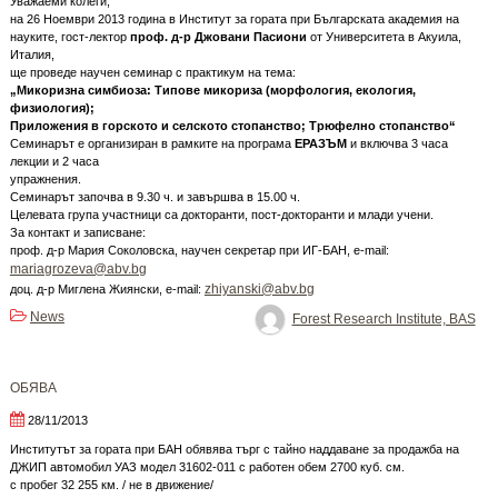
Уважаеми колеги,
на 26 Ноември 2013 година в Институт за гората при Българската академия на
науките, гост-лектор
проф. д-р Джовани Пасиони
от Университета в Акуила,
Италия,
ще проведе научен семинар с практикум на тема:
„Микоризна симбиоза: Типове микориза (морфология, екология,
физиология);
Приложения в горското и селското стопанство; Трюфелно стопанство“
Семинарът е организиран в рамките на програма
ЕРАЗЪМ
и включва 3 часа
лекции и 2 часа
упражнения.
Семинарът започва в 9.30 ч. и завършва в 15.00 ч.
Целевата група участници са докторанти, пост-докторанти и млади учени.
За контакт и записване:
проф. д-р Мария Соколовска, научен секретар при ИГ-БАН, e-mail:
mariagrozeva@abv.bg
zhiyanski@abv.bg
доц. д-р Миглена Жиянски, e-mail:
News
Forest Research Institute, BAS
ОБЯВА
28/11/2013
Институтът за гората при БАН обявява търг с тайно наддаване за продажба на
ДЖИП автомобил УАЗ модел 31602-011 с работен обем 2700 куб. см.
с пробег 32 255 км. / не в движение/