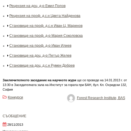
Рецензия на доц. д-р Емил Попов
Рецензия на проф. д.с.н Цвета Найденова
Становище на проф. д.с.н Иван Ц. Маринов
Становище на проф. д-р Мария Соколовска
Становище на проф. д-р Иван Илиев
Становище на доц. д-р Петър Желев
Становище на доц. д.с.н Румен Добрев
Заключителното заседание на научното жури
ще се проведе на 14.01.2013 г. от
13:30 в Заседателната зала на Институт за гората при БАН, бул. Кл. Охридски 132,
София
Конкурси
Forest Research Institute, BAS
СЪОБЩЕНИЕ
28/11/2013