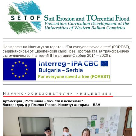
Нов проект на Институт за гората – “For everyone saved a tree” (FOREST),
съфинансиран от Европейския съюз чрез Програмата за трансгранично
сътрудничество Interreg-ИПП България-Сърбия 2014 – 2020 г.
Научно-образователни инициативи
Арт-лекция „Растенията – познати и непознати“
Лектор: доц. д-р Пламен Глогов, Институт за гората – БАН