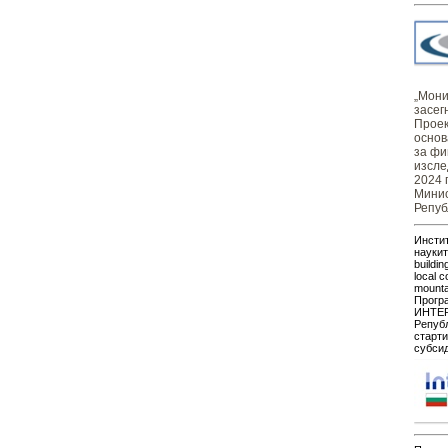
„Монит
засег
Проек
основ
за фи
изсле
2024 
Минис
Репуб
Инстит
наукит
buildin
local c
mount
Прогр
ИНТЕР
Републ
старти
субсид