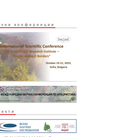
учни конференции
оекти