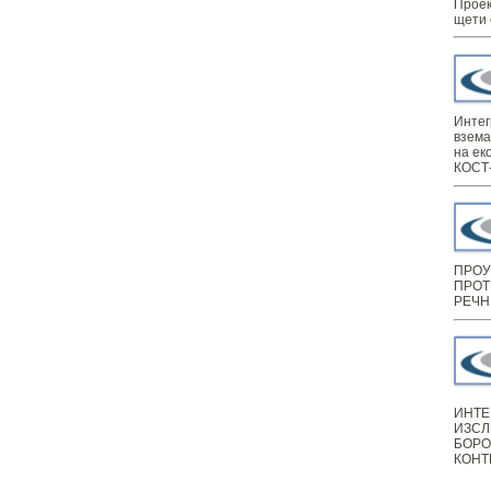
Проек
щети 
Интег
взема
на ек
КОСТ-
ПРОУ
ПРОТ
РЕЧН
ИНТЕ
ИЗСЛ
БОРО
КОНТ