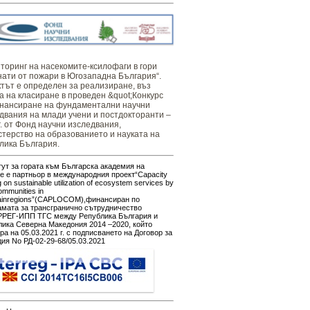
оринг ​​​на ​​насекомите-ксилофаги в гори
нати от пожари в Югозападна България“.
тът е определен за реализиране, въз
а на класиране в проведен &quot;Конкурс
нансиране на фундаментални научни
двания на млади учени и постдокторанти –
г. от Фонд научни изследвания,
терство на образованието и науката на
лика България.
ут за гората към Българска академия на
е е партньор в международния проект“Capacity
g on sustainable utilization of ecosystem services by
ommunities in
ainregions”(CAPLOCOM),финансиран по
амата за трансгранично сътрудничество
РЕГ-ИПП ТГС между Република България и
ика Северна Македония 2014 –2020, който
ра на 05.03.2021 г. с подписването на Договор за
ия No РД-02-29-68/05.03.2021