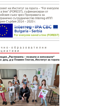
роект на Институт за гората – “For everyone
 a tree” (FOREST), съфинансиран от
ейския съюз чрез Програмата за
гранично сътрудничество Interreg-ИПП
рия-Сърбия 2014 – 2020 г.
учно-образователни
ициативи
екция „Растенията – познати и непознати“
р: доц. д-р Пламен Глогов, Институт за гората