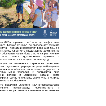
ни 2025 г., в рамките на Втория детски фестивал
ката „Космос от идеи“, се проведе арт-лекцията
нията – познати и непознати“, водена от доц. д-р
н Глогов. Събитието представи по достъпен, но
о обоснован начин богатството на растителния
, като съчета художествени практики с
чески знания и изследователски подход.
ниците се запознаха с характерни растителни
 от градската и природната среда, наблюдаваха
логични особености на иглолистни дървета и
отиха мини хербарии. В програмата бяха
чени ролеви и логически задачи, които
лираха научното мислене, екологичната култура
ческото въображение.
ята предложи цялостно научно-образователно
ивяване, насърчаващо любопитството и
нието към растенията и значението на зелената