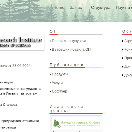
Home
ЗаНас
Структура
Научни 
ОП
Об
Профил на купувача
Акре
Вътрешни правила ОП
Конк
Проц
Публикации
ник от 28.06.2024 г.
Докт
Продукти
Доку
ки науки
Услуги
косистемите, за нуждите на
Софтуер
към Институт за гората –
ва Станкова
Издателски
център
 председател, становище
становище