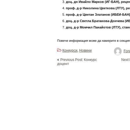
доц. дн Ивайло Марков
(ИГ-БАН), реце
проф. д-р Николина Цветкова
(ЛТУ
), р
проф. д-р Цветан Златанов (ИБЕИ-БАН)
доц. д-р Светла Братанова-Дончева (И
доц. д-р Момчил Панайотов (ЛТУ), ста
Повече информация може да намерите в секци
Конкурси
Новини
,
Fore
Post
Previous Post: Конкурс
Next
navigation
доцент