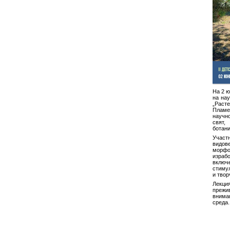
На 2 ю
на нау
„Расте
Пламе
научн
свят
ботани
Участ
видове
морфо
израб
вклю
стиму
и твор
Лекци
преж
внима
среда.