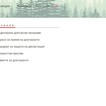
секции
Конкурси
Контакти
учение
дитирани докторски програми
урси за прием на докторанти
едури за защита на дисертации
орантски курсове
менти за докторанти