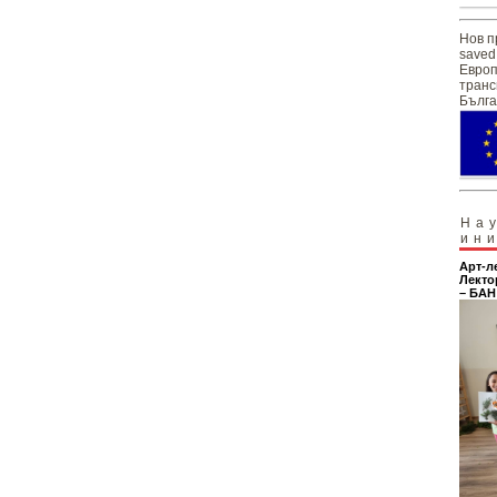
Нов п
saved
Европ
транс
Бълга
На
ин
Арт-л
Лекто
– БАН