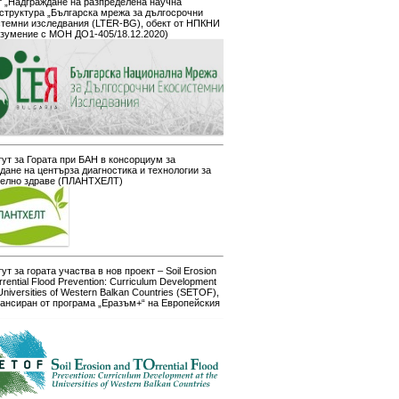
 „Надграждане на разпределена научна
структура „Българска мрежа за дългосрочни
стемни изследвания (LTER-BG), обект от НПКНИ
азумение с МОН ДО1-405/18.12.2020)
ут за Гората при БАН в консорциум за
дане на центърза диагностика и технологии за
телно здраве (ПЛАНТХЕЛТ)
ут за гората участва в нов проект – Soil Erosion
rrential Flood Prevention: Curriculum Development
 Universities of Western Balkan Countries (SETOF),
ансиран от програма „Еразъм+“ на Европейския