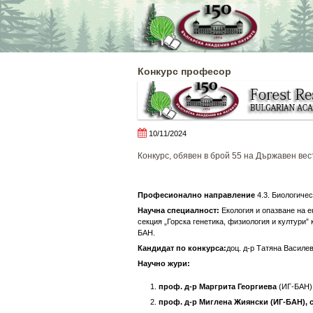
Skip
to
content
Конкурс професор
10/11/2024
Конкурс, обявен в брой 55 на Държавен вест
Професионално направление
4.3. Биологичес
Научна специалност:
Екология и опазване на е
секция „Горска генетика, физиология и култури” 
БАН.
Кандидат по конкурса:
доц. д-р Татяна Василе
Научно жури:
проф. д-р Маргрита Георгиева
(ИГ-БАН),
проф. д-р Миглена Жиянски (ИГ-БАН), 