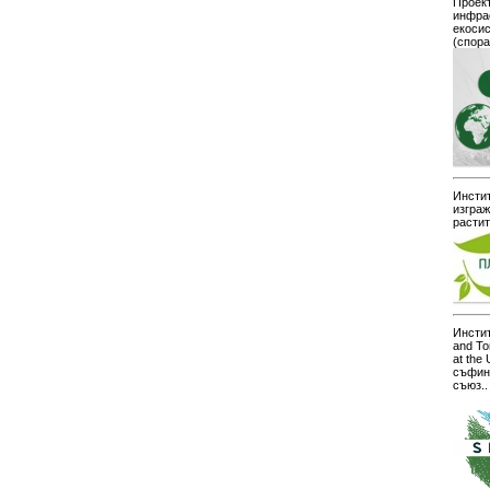
Проект
инфра
екоси
(спор
Инстит
изграж
расти
Инстит
and To
at the
съфин
съюз..