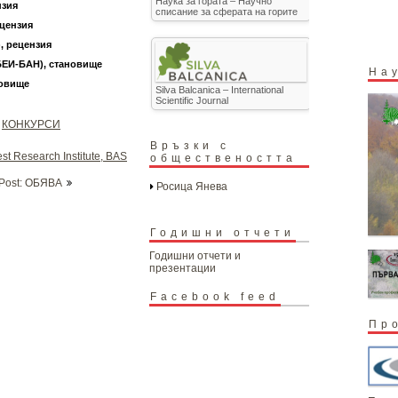
Наука за гората – Научно
нзия
списание за сферата на горите
ецензия
, рецензия
БЕИ-БАН), становище
На
новище
Silva Balcanica – International
Scientific Journal
КОНКУРСИ
я
Връзки с
st Research Institute, BAS
обществеността
 Post: ОБЯВА
Росица Янева
Годишни отчети
Годишни отчети и
презентации
Facebook feed
Пр