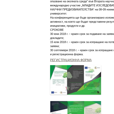
опазване на околната среда” във Втората научн
международно участие „МЛАДИТЕ ИЗСЛЕДОВ
НАУЧНИ ПРЕДИЗВИКАТЕЛСТВА“ на 08-09 ноември
университет.
На конференцията ще бъде организирано изложе
активност, на което ще бъдат представени резул
инициативи, продукти и др.
СРОКОВЕ
30 юни 2018 г. – краен срок за подаване на заяв
докладите;
15 юли 2018 г. – краен срок за изпращане на по
заявки;
30 септември 2018 г. – краен срок за изпращане
и регистрационна форма.
РЕГИСТРАЦИОННА ФОРМА