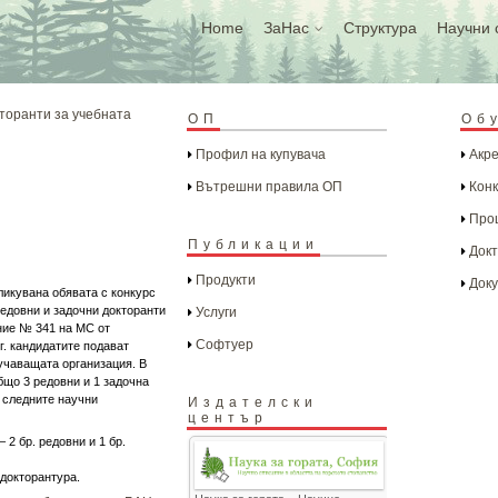
Home
ЗаНас
Структура
Научни 
кторанти за учебната
ОП
Об
Профил на купувача
Акре
Вътрешни правила ОП
Конк
Проц
Публикации
Докт
Продукти
Доку
бликувана обявата с конкурс
редовни и задочни докторанти
Услуги
ение № 341 на МС от
Софтуер
8 г. кандидатите подават
бучаващата организация. В
бщо 3 редовни и 1 задочна
о следните научни
Издателски
център
 2 бр. редовни и 1 бр.
 докторантура.