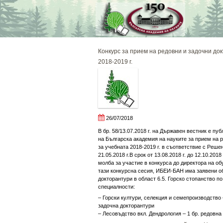
Skip
to
content
Конкурс за прием на редовни и задочни до
2018-2019 г.
26/07/2018
В бр. 58/13.07.2018 г. на Държавен вестник е пу
на Българска академия на науките за прием на 
за учебната 2018-2019 г. в съответствие с Реш
21.05.2018 г.В срок от 13.08.2018 г. до 12.10.201
молба за участие в конкурса до директора на о
тази конкурсна сесия, ИБЕИ-БАН има заявени о
докторантури в област 6.5. Горско стопанство п
специалности:
– Горски култури, селекция и семепроизводство –
задочна докторантури
– Лесовъдство вкл. Дендрология – 1 бр. редовна