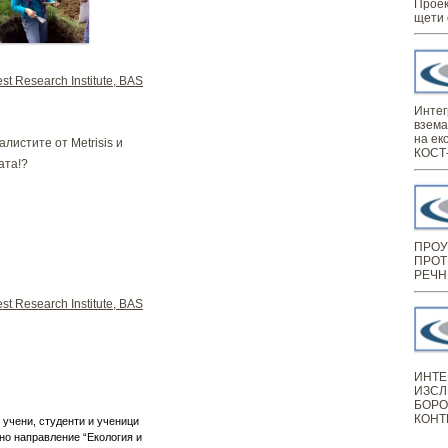
Проек
щети 
st Research Institute, BAS
Интег
взема
на ек
листите от Metrisis и
КОСТ-
ата!?
ПРОУ
ПРОТ
РЕЧН
st Research Institute, BAS
ИНТЕ
ИЗСЛ
БОРО
КОНТ
 учени, студенти и ученици
но направление “Екология и