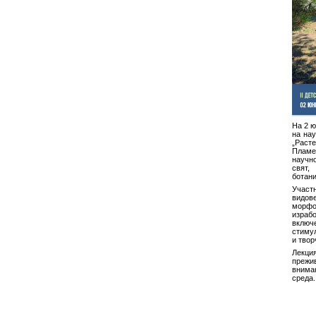
На 2 ю
на нау
„Расте
Пламе
научн
свят
ботани
Участ
видове
морфо
израб
вклю
стиму
и твор
Лекци
преж
внима
среда.