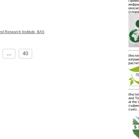
Проект
инфра
екоси
(спор
st Research Institute, BAS
…
40
Инстит
изграж
расти
Инстит
and To
at the
съфин
съюз..