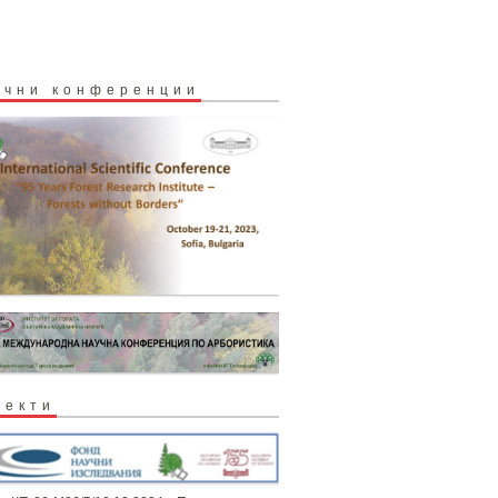
учни конференции
оекти