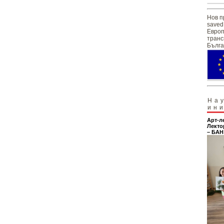
Нов п
saved
Европ
транс
Бълга
На
ин
Арт-л
Лекто
– БАН