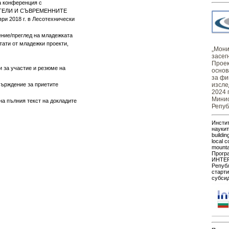
а конференция с
АТЕЛИ И СЪВРЕМЕННИТЕ
 2018 г. в Лесотехнически
ние/преглед на младежката
тати от младежки проекти,
„Монит
засег
Проек
ки за участие и резюме на
основ
за фи
твърждение за приетите
изсле
2024 
Минис
 на пълния текст на докладите
Репуб
Инстит
наукит
buildin
local c
mount
Прогр
ИНТЕР
Републ
старти
субсид