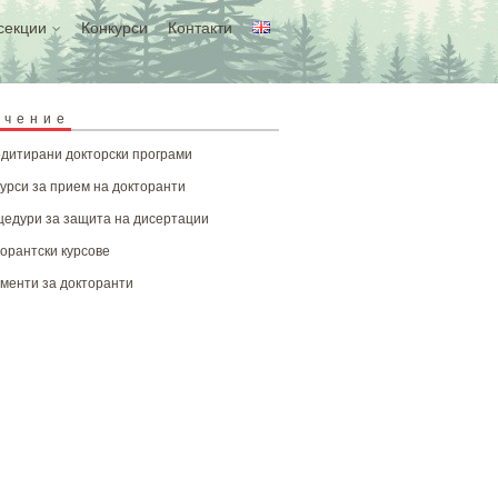
секции
Конкурси
Контакти
учение
дитирани докторски програми
урси за прием на докторанти
едури за защита на дисертации
орантски курсове
менти за докторанти