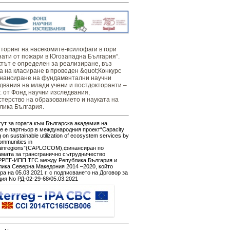
оринг ​​​на ​​насекомите-ксилофаги в гори
нати от пожари в Югозападна България“.
тът е определен за реализиране, въз
а на класиране в проведен &quot;Конкурс
нансиране на фундаментални научни
двания на млади учени и постдокторанти –
г. от Фонд научни изследвания,
терство на образованието и науката на
лика България.
ут за гората към Българска академия на
е е партньор в международния проект“Capacity
g on sustainable utilization of ecosystem services by
ommunities in
ainregions”(CAPLOCOM),финансиран по
амата за трансгранично сътрудничество
РЕГ-ИПП ТГС между Република България и
ика Северна Македония 2014 –2020, който
ра на 05.03.2021 г. с подписването на Договор за
ия No РД-02-29-68/05.03.2021