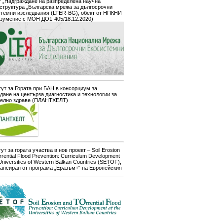
 „Надграждане на разпределена научна
структура „Българска мрежа за дългосрочни
стемни изследвания (LTER-BG), обект от НПКНИ
азумение с МОН ДО1-405/18.12.2020)
ут за Гората при БАН в консорциум за
дане на центърза диагностика и технологии за
телно здраве (ПЛАНТХЕЛТ)
ут за гората участва в нов проект – Soil Erosion
rrential Flood Prevention: Curriculum Development
 Universities of Western Balkan Countries (SETOF),
ансиран от програма „Еразъм+“ на Европейския