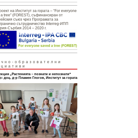
роект на Институт за гората – “For everyone
 a tree” (FOREST), съфинансиран от
ейския съюз чрез Програмата за
гранично сътрудничество Interreg-ИПП
рия-Сърбия 2014 – 2020 г.
учно-образователни
ициативи
екция „Растенията – познати и непознати“
р: доц. д-р Пламен Глогов, Институт за гората