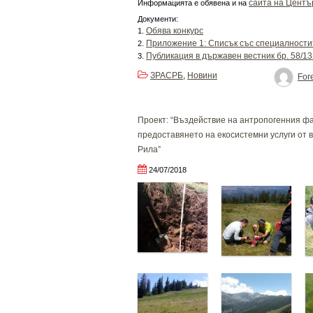
сайта на Центъ
Информацията е обявена и на
Документи:
Обява конкурс
1.
Приложение 1: Списък със специалности
2.
Публикация в държавен вестник бр. 58/13.
3.
ЗРАСРБ
Новини
,
Fore
Проект: “Въздействие на антропогенния ф
предоставянето на екосистемни услуги от 
Рила”
24/07/2018