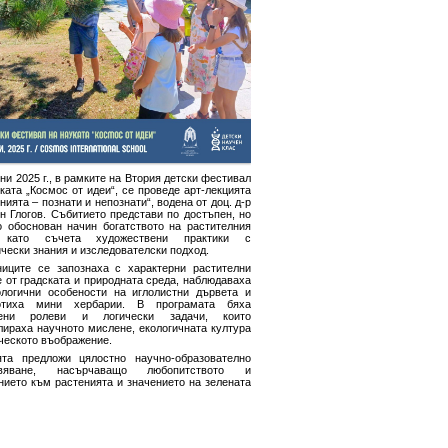
ни 2025 г., в рамките на Втория детски фестивал
ката „Космос от идеи“, се проведе арт-лекцията
нията – познати и непознати“, водена от доц. д-р
н Глогов. Събитието представи по достъпен, но
о обоснован начин богатството на растителния
, като съчета художествени практики с
чески знания и изследователски подход.
ниците се запознаха с характерни растителни
 от градската и природната среда, наблюдаваха
логични особености на иглолистни дървета и
отиха мини хербарии. В програмата бяха
чени ролеви и логически задачи, които
лираха научното мислене, екологичната култура
ческото въображение.
ята предложи цялостно научно-образователно
ивяване, насърчаващо любопитството и
нието към растенията и значението на зелената