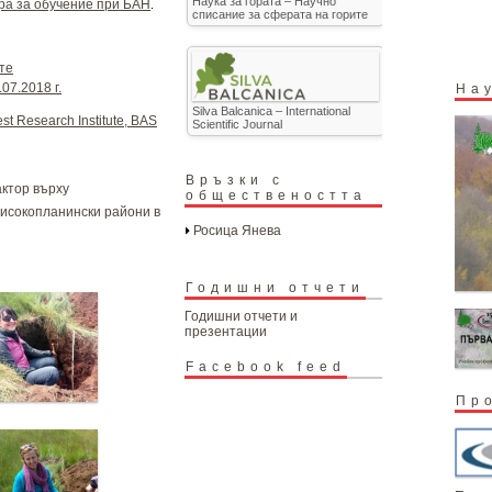
Наука за гората – Научно
ра за обучение при БАН
.
списание за сферата на горите
те
07.2018 г.
На
Silva Balcanica – International
st Research Institute, BAS
Scientific Journal
Връзки с
актор върху
обществеността
високопланински райони в
Росица Янева
Годишни отчети
Годишни отчети и
презентации
Facebook feed
Пр