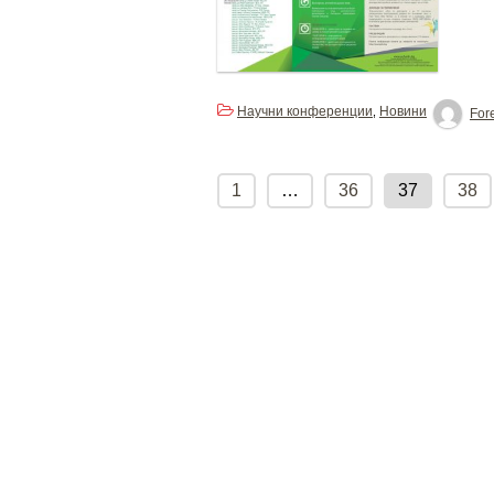
Научни конференции
Новини
,
Fore
Posts
pagination
1
…
36
37
38