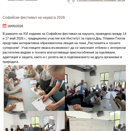
Софийски фестивал на науката 2026
18/05/2026
В рамките на XVI издание на Софийски фестивал на науката, проведено между 14
и 17 май 2026 г., традиционно участие взе Институт за гората.Доц. Пламен Глогов
представи интерактивна образователна лекция на тема „Растенията и техните
суперсили“. Участниците имаха възможност да се запознаят отблизо с интересни
растителни видове и техните впечатляващи приспособления за оцеляване,
адаптация и защита, както и с ролята им в подпомагането на други организми в
природата.