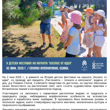
На 2 юни 2025 г., в рамките на Втория детски фестивал на науката „Космос от
идеи“, се проведе арт-лекцията „Растенията – познати и непознати“, водена от
доц. д-р Пламен Глогов. Събитието представи по достъпен, но научно обоснован
начин богатството на растителния свят, като съчета художествени практики с
ботанически знания и изследователски подход.
Участниците се запознаха с характерни растителни видове от градската и
природната среда, наблюдаваха морфологични особености на иглолистни
дървета и изработиха мини хербарии. В програмата бяха включени ролеви и
логически задачи, които стимулираха научното мислене, екологичната култура и
творческото въображение.
Лекцията предложи цялостно научно-образователно преживяване, насърчаващо