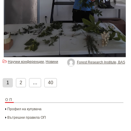
Научни конференции
Новини
,
Forest Research Institute, BAS
Posts
pagination
1
2
…
40
ОП
Профил на купувача
Вътрешни правила ОП