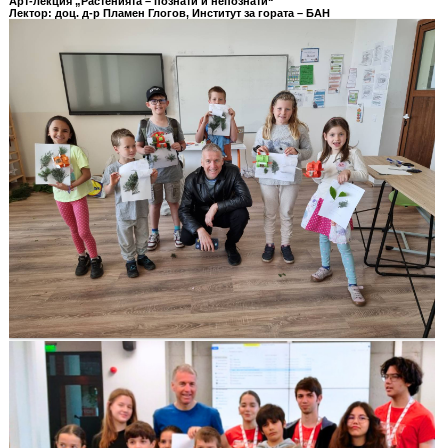
Арт-лекция „Растенията – познати и непознати“
Лектор: доц. д-р Пламен Глогов, Институт за гората – БАН