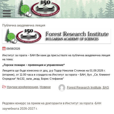
Skip
to
content
Публична академична лекция
09/08/2026
Институт за гората – БАН Ви кани да присъствате на публична академична лекция
на тема:
„Горски пожари – превенция и управление“
Лекцията ще бъде изнесена от доц. д-р Тодор Николов Стоянов на 01.09.2026 г.
(вторник), от 11:00 часа в сградата на Институт за гората – БАН, бул. „Св. Климент
Охридски“ №132, зала „акад. Борис Стефанов”
Научни конференции
Новини
,
Forest Research Institute, BAS
Редовен конкурс за прием на докторанти в Институт за гората -БАН
заучебната 2026-2027 г.