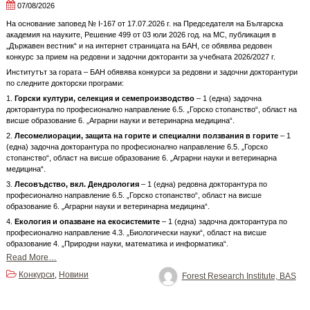
07/08/2026
На основание заповед № I-167 от 17.07.2026 г. на Председателя на Българска
академия на науките, Решение 499 от 03 юли 2026 год. на МС, публикация в
„Държавен вестник“ и на интернет страницата на БАН, се обявява редовен
конкурс за прием на редовни и задочни докторанти за учебната 2026/2027 г.
Институтът за гората – БАН обявява конкурси за редовни и задочни докторантури
по следните докторски програми:
1.
Горски култури, селекция и семепроизводство
– 1 (една) задочна
докторантура по професионално направление 6.5. „Горско стопанство“, област на
висше образование 6. „Аграрни науки и ветеринарна медицина“.
2.
Лесомелиорации, защита на горите и специални ползвания в горите
– 1
(една) задочна докторантура по професионално направление 6.5. „Горско
стопанство“, област на висше образование 6. „Аграрни науки и ветеринарна
медицина“.
3.
Лесовъдство, вкл. Дендрология
– 1 (една) редовна докторантура по
професионално направление 6.5. „Горско стопанство“, област на висше
образование 6. „Аграрни науки и ветеринарна медицина“.
4.
Екология и опазване на екосистемите
– 1 (една) задочна докторантура по
професионално направление 4.3. „Биологически науки“, област на висше
образование 4. „Природни науки, математика и информатика“.
Read More…
Конкурси
Новини
,
Forest Research Institute, BAS