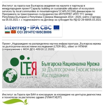
Институт за гората към Българска академия на науките е партньор в
международния проект“Capacity building on sustainable utilization of ecosystem
services by local communities in mountainregions”(CAPLOCOM),финансиран по
Програмата за трансгранично сътрудничество ИНТЕРРЕГ-ИПП ТГС между
Република България и Република Северна Македония 2014 –2020, който стартира
на 05.03.2021 г. с подписването на Договор за субсидия No РД-02-29-68/05.03.2021
Проект „Надграждане на разпределена научна инфраструктура „Българска мрежа
за дългосрочни екосистемни изследвания (LTER-BG), обект от НПКНИ
(споразумение с МОН ДО1-405/18.12.2020)
Институт за Гората при БАН в консорциум за изграждане на центърза диагностика
и технологии за растително здраве (ПЛАНТХЕЛТ)