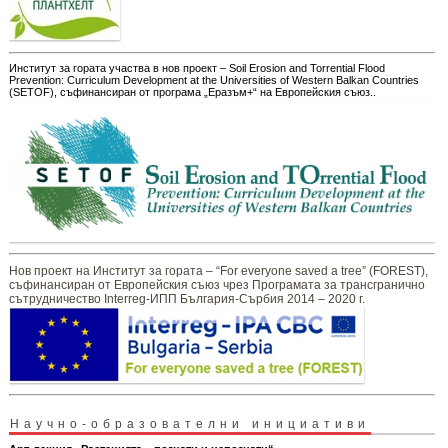
Институт за гората участва в нов проект – Soil Erosion and Torrential Flood
Prevention: Curriculum Development at the Universities of Western Balkan Countries
(SETOF), съфинансиран от програма „Еразъм+“ на Европейския съюз..
Нов проект на Институт за гората – “For everyone saved a tree” (FOREST),
съфинансиран от Европейския съюз чрез Програмата за трансгранично
сътрудничество Interreg-ИПП България-Сърбия 2014 – 2020 г.
Научно-образователни инициативи