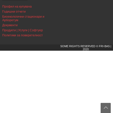
Профил на купувача
Годишни отчети
Биоекологични стационари и
Арборетум
Документи
Продукти | Услуги | Софтуер
Политики за поверителност
SOME RIGHTS RESERVED © FRI-BAS |
2020