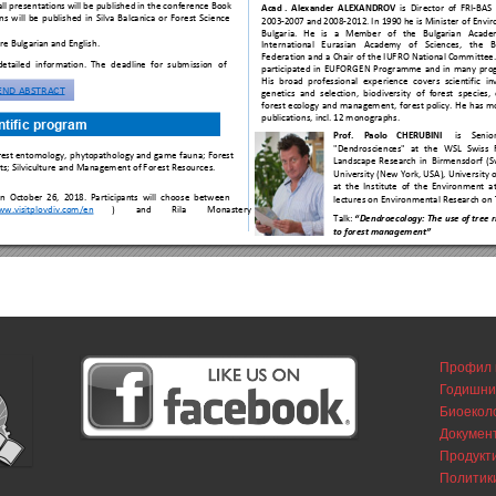
Профил 
Годишни
Биоекол
Докумен
Продукти
Политик