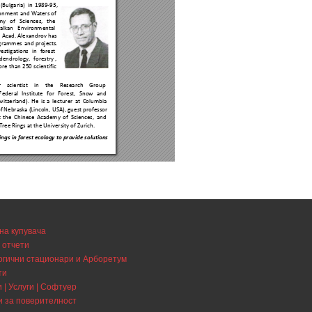
на купувача
 отчети
огични стационари и Арборетум
ти
 | Услуги | Софтуер
и за поверителност