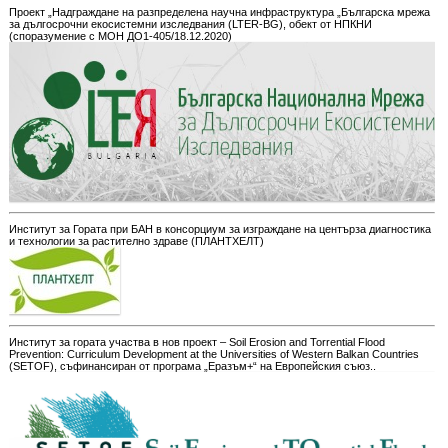
Проект „Надграждане на разпределена научна инфраструктура „Българска мрежа
за дългосрочни екосистемни изследвания (LTER-BG), обект от НПКНИ
(споразумение с МОН ДО1-405/18.12.2020)
Институт за Гората при БАН в консорциум за изграждане на центърза диагностика
и технологии за растително здраве (ПЛАНТХЕЛТ)
Институт за гората участва в нов проект – Soil Erosion and Torrential Flood
Prevention: Curriculum Development at the Universities of Western Balkan Countries
(SETOF), съфинансиран от програма „Еразъм+“ на Европейския съюз..