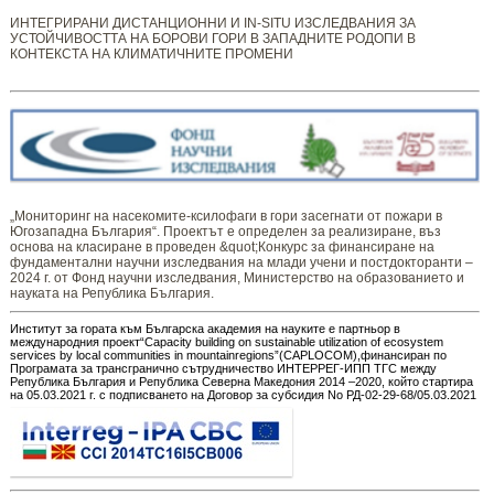
ИНТЕГРИРАНИ ДИСТАНЦИОННИ И IN-SITU ИЗСЛЕДВАНИЯ ЗА
УСТОЙЧИВОСТТА НА БОРОВИ ГОРИ В ЗАПАДНИТЕ РОДОПИ В
КОНТЕКСТА НА КЛИМАТИЧНИТЕ ПРОМЕНИ
„Мониторинг ​​​на ​​насекомите-ксилофаги в гори засегнати от пожари в
Югозападна България“. Проектът е определен за реализиране, въз
основа на класиране в проведен &quot;Конкурс за финансиране на
фундаментални научни изследвания на млади учени и постдокторанти –
2024 г. от Фонд научни изследвания, Министерство на образованието и
науката на Република България.
Институт за гората към Българска академия на науките е партньор в
международния проект“Capacity building on sustainable utilization of ecosystem
services by local communities in mountainregions”(CAPLOCOM),финансиран по
Програмата за трансгранично сътрудничество ИНТЕРРЕГ-ИПП ТГС между
Република България и Република Северна Македония 2014 –2020, който стартира
на 05.03.2021 г. с подписването на Договор за субсидия No РД-02-29-68/05.03.2021