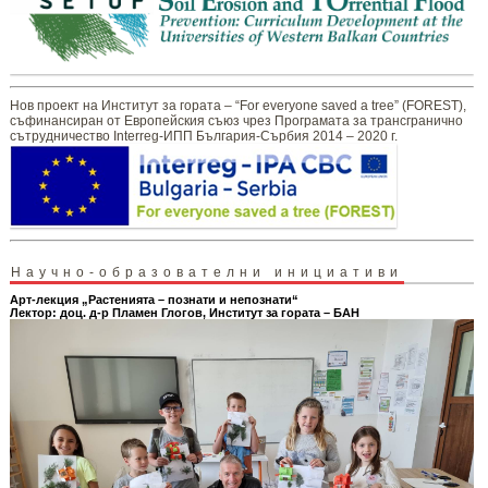
Нов проект на Институт за гората – “For everyone saved a tree” (FOREST),
съфинансиран от Европейския съюз чрез Програмата за трансгранично
сътрудничество Interreg-ИПП България-Сърбия 2014 – 2020 г.
Научно-образователни инициативи
Арт-лекция „Растенията – познати и непознати“
Лектор: доц. д-р Пламен Глогов, Институт за гората – БАН