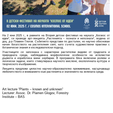
На 2 юни 2025 г., в рамките на Втория детски фестивал на науката „Космос от
идеи“, се проведе арт-лекцията „Растенията – познати и непознати“, водена от
доц. д-р Пламен Глогов. Събитието представи по достъпен, но научно обоснован
начин богатството на растителния свят, като съчета художествени практики с
ботанически знания и изследователски подход.
Участниците се запознаха с характерни растителни видове от градската и
природната среда, наблюдаваха морфологични особености на иглолистни
дървета и изработиха мини хербарии. В програмата бяха включени ролеви и
логически задачи, които стимулираха научното мислене, екологичната култура и
творческото въображение.
Лекцията предложи цялостно научно-образователно преживяване, насърчаващо
любопитството и вниманието към растенията и значението на зелената среда.
Art lecture “Plants – known and unknown”
Lecturer: Assoc. Dr. Plamen Glogov, Forestry
Institute – BAS