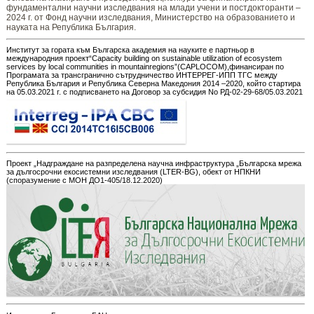
фундаментални научни изследвания на млади учени и постдокторанти –
2024 г. от Фонд научни изследвания, Министерство на образованието и
науката на Република България.
Институт за гората към Българска академия на науките е партньор в
международния проект“Capacity building on sustainable utilization of ecosystem
services by local communities in mountainregions”(CAPLOCOM),финансиран по
Програмата за трансгранично сътрудничество ИНТЕРРЕГ-ИПП ТГС между
Република България и Република Северна Македония 2014 –2020, който стартира
на 05.03.2021 г. с подписването на Договор за субсидия No РД-02-29-68/05.03.2021
Проект „Надграждане на разпределена научна инфраструктура „Българска мрежа
за дългосрочни екосистемни изследвания (LTER-BG), обект от НПКНИ
(споразумение с МОН ДО1-405/18.12.2020)