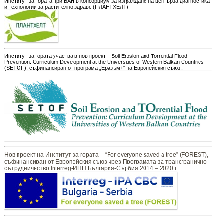
Институт за Гората при БАН в консорциум за изграждане на центърза диагностика
и технологии за растително здраве (ПЛАНТХЕЛТ)
Институт за гората участва в нов проект – Soil Erosion and Torrential Flood
Prevention: Curriculum Development at the Universities of Western Balkan Countries
(SETOF), съфинансиран от програма „Еразъм+“ на Европейския съюз..
Нов проект на Институт за гората – “For everyone saved a tree” (FOREST),
съфинансиран от Европейския съюз чрез Програмата за трансгранично
сътрудничество Interreg-ИПП България-Сърбия 2014 – 2020 г.