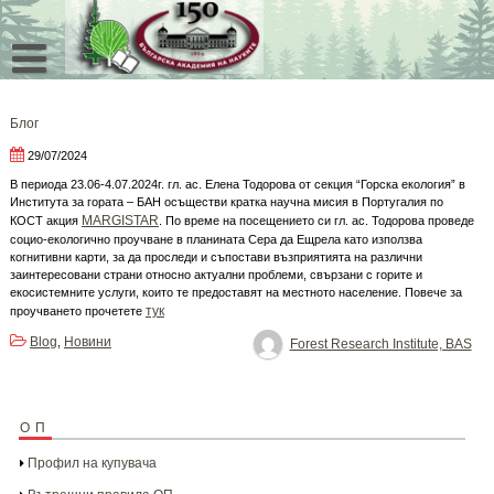
Skip
to
content
Блог
29/07/2024
В периода 23.06-4.07.2024г. гл. ас. Елена Тодорова от секция “Горска екология” в
Института за гората – БАН осъществи кратка научна мисия в Португалия по
MARGISTAR
КОСТ акция
. По време на посещението си гл. ас. Тодорова проведе
социо-екологично проучване в планината Сера да Ещрела като използва
когнитивни карти, за да проследи и съпостави възприятията на различни
заинтересовани страни относно актуални проблеми, свързани с горите и
екосистемните услуги, които те предоставят на местното население. Повече за
тук
проучването прочетете
Blog
Новини
,
Forest Research Institute, BAS
ОП
Профил на купувача