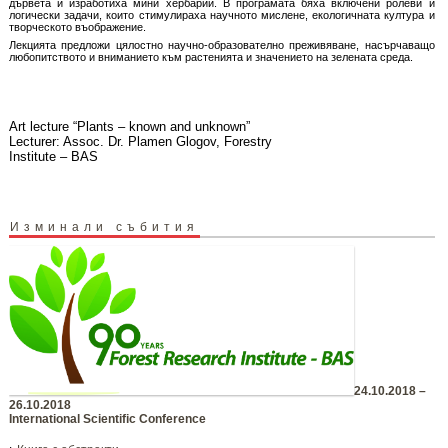
дървета и изработиха мини хербарии. В програмата бяха включени ролеви и
логически задачи, които стимулираха научното мислене, екологичната култура и
творческото въображение.
Лекцията предложи цялостно научно-образователно преживяване, насърчаващо
любопитството и вниманието към растенията и значението на зелената среда.
Art lecture “Plants – known and unknown”
Lecturer: Assoc. Dr. Plamen Glogov, Forestry
Institute – BAS
Изминали събития
24.10.2018 –
26.10.2018
International Scientific Conference