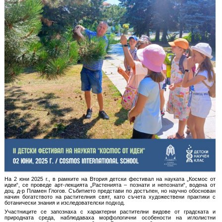
На 2 юни 2025 г., в рамките на Втория детски фестивал на науката „Космос от
идеи“, се проведе арт-лекцията „Растенията – познати и непознати“, водена от
доц. д-р Пламен Глогов. Събитието представи по достъпен, но научно обоснован
начин богатството на растителния свят, като съчета художествени практики с
ботанически знания и изследователски подход.
Участниците се запознаха с характерни растителни видове от градската и
природната среда, наблюдаваха морфологични особености на иглолистни