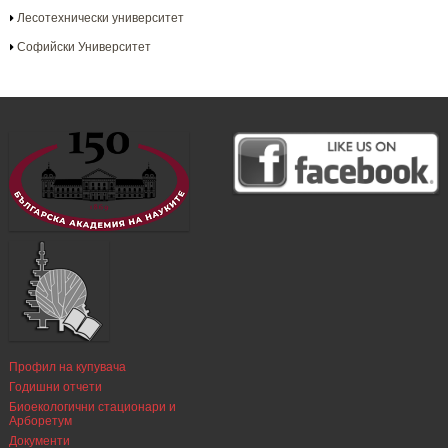
Лесотехнически университет
Софийски Университет
Профил на купувача
Годишни отчети
Биоекологични стационари и
Арборетум
Документи