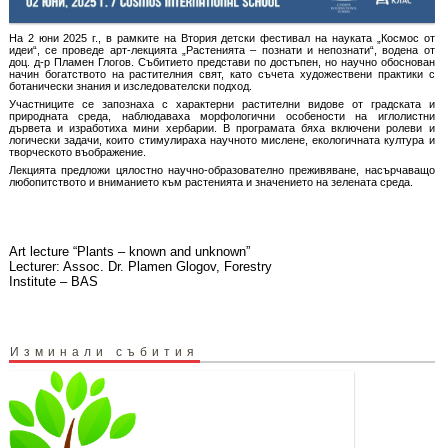
На 2 юни 2025 г., в рамките на Втория детски фестивал на науката „Космос от
идеи“, се проведе арт-лекцията „Растенията – познати и непознати“, водена от
доц. д-р Пламен Глогов. Събитието представи по достъпен, но научно обоснован
начин богатството на растителния свят, като съчета художествени практики с
ботанически знания и изследователски подход.
Участниците се запознаха с характерни растителни видове от градската и
природната среда, наблюдаваха морфологични особености на иглолистни
дървета и изработиха мини хербарии. В програмата бяха включени ролеви и
логически задачи, които стимулираха научното мислене, екологичната култура и
творческото въображение.
Лекцията предложи цялостно научно-образователно преживяване, насърчаващо
любопитството и вниманието към растенията и значението на зелената среда.
Art lecture “Plants – known and unknown”
Lecturer: Assoc. Dr. Plamen Glogov, Forestry
Institute – BAS
Изминали събития