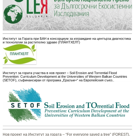
Институт за Гората при БАН в консорциум за изграждане на центърза диагностика
и технологии за растително здраве (ПЛАНТХЕЛТ)
Институт за гората участва в нов проект – Soil Erosion and Torrential Flood
Prevention: Curriculum Development at the Universities of Western Balkan Countries
(SETOF), съфинансиран от програма „Еразъм+“ на Европейския съюз..
Нов проект на Институт за гората – “For everyone saved a tree” (FOREST),