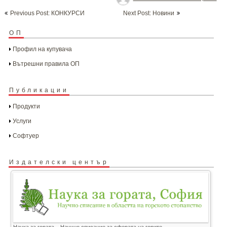
Post
Previous Post: КОНКУРСИ
Next Post: Новини
navigation
ОП
Профил на купувача
Вътрешни правила ОП
Публикации
Продукти
Услуги
Софтуер
Издателски център
Наука за гората – Научно списание за сферата на горите