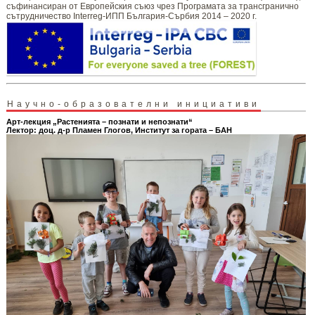
съфинансиран от Европейския съюз чрез Програмата за трансгранично
сътрудничество Interreg-ИПП България-Сърбия 2014 – 2020 г.
Научно-образователни инициативи
Арт-лекция „Растенията – познати и непознати“
Лектор: доц. д-р Пламен Глогов, Институт за гората – БАН