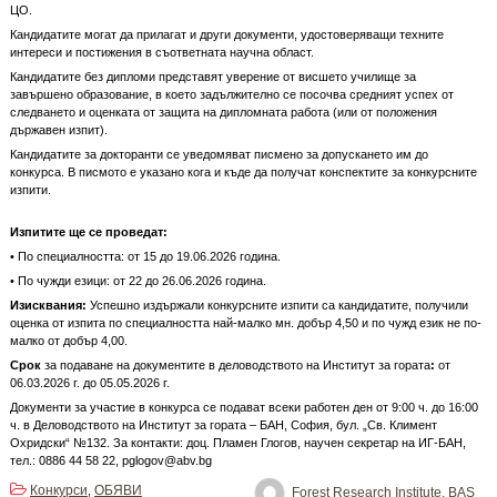
ЦО.
Кандидатите могат да прилагат и други документи, удостоверяващи техните
интереси и постижения в съответната научна област.
Кандидатите без дипломи представят уверение от висшето училище за
завършено образование, в което задължително се посочва средният успех от
следването и оценката от защита на дипломната работа (или от положения
държавен изпит).
Кандидатите за докторанти се уведомяват писмено за допускането им до
конкурса. В писмото е указано кога и къде да получат конспектите за конкурсните
изпити.
Изпитите ще се проведат:
• По специалността: от 15 до 19.06.2026 година.
• По чужди езици: от 22 до 26.06.2026 година.
Изисквания:
Успешно издържали конкурсните изпити са кандидатите, получили
оценка от изпита по специалността най-малко мн. добър 4,50 и по чужд език не по-
малко от добър 4,00.
Срок
за подаване на документите в деловодството на Институт за гората
:
от
06.03.2026 г. до 05.05.2026 г.
Документи за участие в конкурса се подават всеки работен ден от 9:00 ч. до 16:00
ч. в Деловодството на Институт за гората – БАН, София, бул. „Св. Климент
Охридски“ №132. За контакти: доц. Пламен Глогов, научен секретар на ИГ-БАН,
тел.: 0886 44 58 22, pglogov@abv.bg
Конкурси
ОБЯВИ
,
Forest Research Institute, BAS