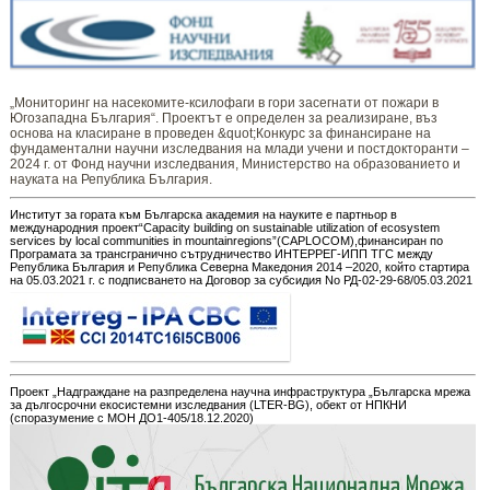
„Мониторинг ​​​на ​​насекомите-ксилофаги в гори засегнати от пожари в
Югозападна България“. Проектът е определен за реализиране, въз
основа на класиране в проведен &quot;Конкурс за финансиране на
фундаментални научни изследвания на млади учени и постдокторанти –
2024 г. от Фонд научни изследвания, Министерство на образованието и
науката на Република България.
Институт за гората към Българска академия на науките е партньор в
международния проект“Capacity building on sustainable utilization of ecosystem
services by local communities in mountainregions”(CAPLOCOM),финансиран по
Програмата за трансгранично сътрудничество ИНТЕРРЕГ-ИПП ТГС между
Република България и Република Северна Македония 2014 –2020, който стартира
на 05.03.2021 г. с подписването на Договор за субсидия No РД-02-29-68/05.03.2021
Проект „Надграждане на разпределена научна инфраструктура „Българска мрежа
за дългосрочни екосистемни изследвания (LTER-BG), обект от НПКНИ
(споразумение с МОН ДО1-405/18.12.2020)