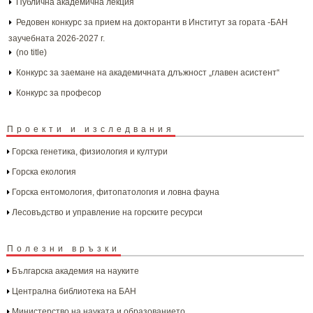
Публична академична лекция
Редовен конкурс за прием на докторанти в Институт за гората -БАН
заучебната 2026-2027 г.
(no title)
Конкурс за заемане на академичната длъжност „главен асистент“
Конкурс за професор
Проекти и изследвания
Горска генетика, физиология и култури
Горска екология
Горска ентомология, фитопатология и ловна фауна
Лесовъдство и управление на горските ресурси
Полезни връзки
Българска aкадемия на науките
Централна библиотека на БАН
Министерство на науката и образованието