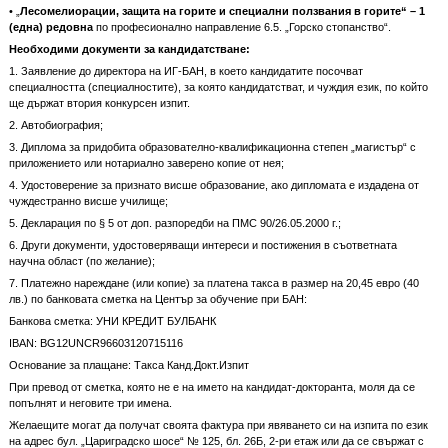
• „
Лесомелиорации, защита на горите и специални ползвания в горите“ – 1
(една) редовна
по професионално направление 6.5. „Горско стопанство“.
Необходими документи за кандидатстване:
1. Заявление до директора на ИГ-БАН, в което кандидатите посочват
специалността (специалностите), за която кандидатстват, и чуждия език, по който
ще държат втория конкурсен изпит.
2. Автобиография;
3. Диплома за придобита образователно-квалификационна степен „магистър“ с
приложението или нотариално заверено копие от нея;
4. Удостоверение за признато висше образование, ако дипломата е издадена от
чуждестранно висше училище;
5. Декларация по § 5 от доп. разпоредби на ПМС 90/26.05.2000 г.;
6. Други документи, удостоверяващи интереси и постижения в съответната
научна област (по желание);
7. Платежно нареждане (или копие) за платена такса в размер на 20,45 евро (40
лв.) по банковата сметка на Център за обучение при БАН:
Банкова сметка: УНИ КРЕДИТ БУЛБАНК
IBAN: BG12UNCR96603120715116
Основание за плащане: Такса Канд.Докт.Изпит
При превод от сметка, която не е на името на кандидат-докторанта, моля да се
попълнят и неговите три имена.
Желаещите могат да получат своята фактура при явяването си на изпита по език
на адрес бул. „Цариградско шосе“ № 125, бл. 26Б, 2-ри етаж или да се свържат с