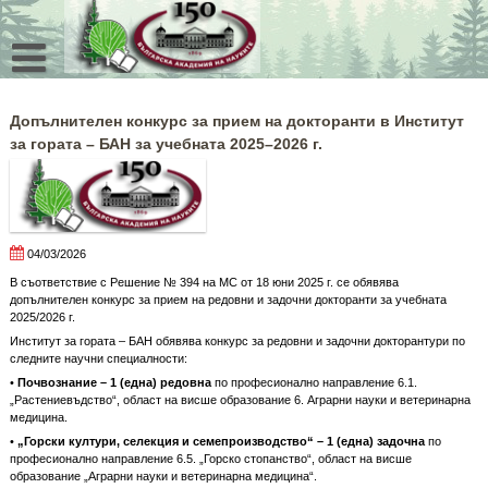
Skip
to
content
Допълнителен конкурс за прием на докторанти в Институт
за гората – БАН за учебната 2025–2026 г.
04/03/2026
В съответствие с Решение № 394 на МС от 18 юни 2025 г. се обявява
допълнителен конкурс за прием на редовни и задочни докторанти за учебната
2025/2026 г.
Институт за гората – БАН обявява конкурс за редовни и задочни докторантури по
следните научни специалности:
•
Почвознание – 1 (една) редовна
по професионално направление 6.1.
„Растениевъдство“, област на висше образование 6. Аграрни науки и ветеринарна
медицина.
•
„Горски култури, селекция и семепроизводство“ – 1 (една) задочна
по
професионално направление 6.5. „Горско стопанство“, област на висше
образование „Аграрни науки и ветеринарна медицина“.