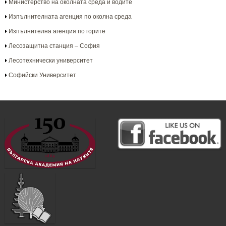
Министерство на околната среда и водите
Изпълнителната агенция по околна среда
Изпълнителна агенция по горите
Лесозащитна станция – София
Лесотехнически университет
Софийски Университет