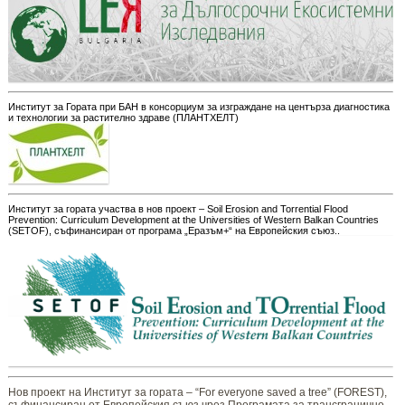
Институт за Гората при БАН в консорциум за изграждане на центърза диагностика
и технологии за растително здраве (ПЛАНТХЕЛТ)
Институт за гората участва в нов проект – Soil Erosion and Torrential Flood
Prevention: Curriculum Development at the Universities of Western Balkan Countries
(SETOF), съфинансиран от програма „Еразъм+“ на Европейския съюз..
Нов проект на Институт за гората – “For everyone saved a tree” (FOREST),
съфинансиран от Европейския съюз чрез Програмата за трансгранично