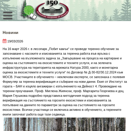
Skip
to
content
Новини
19/03/2026
На 16 март 2026 г. в лесопарк „Побит камък“ се проведе теренно обучение за
запознаване с насоките и изискванията за теренна работа във връзка с
изпълнение на възложената задача за „Завършване на процеса на картиране и
оценка на състоянието на екосистемите и техните услуги, и на зелената
инфраструктура на територията на мрежата Натура 2000, както и монетарна
оценка за екосистемите и техните услуги“ по Договор № Д-30-82/30.12.2024 към
МОСВ. Участниците в обучението – неключови експерти, се запознаха с полевия
Формуляр за теренна верификация и събиране на нови данни. Екип от Институт за
гората – БАН е изцяло ангажиран с изпълнението на Дейност 4. Провеждане на
теренни проучвания. Проф. Миглена Жиянски, проф. Маргарита Георгиева и доц.
Мария Глушкова подробно представиха методичния подход за теренна
верификация на състоянието на горските екосистеми и изискванията за
попълване на данните по параметри за оценка на състоянието на горските
екосистеми. Всички участници се включиха активно в обучението, а теренните
екипи започват работа още тази седмица.