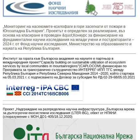
„Мониторинг ​​​на ​​насекомите-ксилофаги в гори засегнати от пожари в
Югозападна България“. Проектът е определен за реализиране, въз
основа на класиране в проведен &quot;Конкурс за финансиране на
фундаментални научни изследвания на млади учени и постдокторанти –
2024 г. от Фонд научни изследвания, Министерство на образованието и
науката на Република България.
Институт за гората към Българска академия на науките е партньор в
международния проект“Capacity building on sustainable utilization of ecosystem
services by local communities in mountainregions”(CAPLOCOM),финансиран по
Програмата за трансгранично сътрудничество ИНТЕРРЕГ-ИПП ТГС между
Република България и Република Северна Македония 2014 –2020, който стартира
на 05.03.2021 г. с подписването на Договор за субсидия No РД-02-29-68/05.03.2021
Проект „Надграждане на разпределена научна инфраструктура „Българска мрежа
за дългосрочни екосистемни изследвания (LTER-BG), обект от НПКНИ
(споразумение с МОН ДО1-405/18.12.2020)