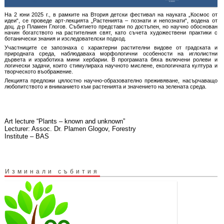
На 2 юни 2025 г., в рамките на Втория детски фестивал на науката „Космос от
идеи“, се проведе арт-лекцията „Растенията – познати и непознати“, водена от
доц. д-р Пламен Глогов. Събитието представи по достъпен, но научно обоснован
начин богатството на растителния свят, като съчета художествени практики с
ботанически знания и изследователски подход.
Участниците се запознаха с характерни растителни видове от градската и
природната среда, наблюдаваха морфологични особености на иглолистни
дървета и изработиха мини хербарии. В програмата бяха включени ролеви и
логически задачи, които стимулираха научното мислене, екологичната култура и
творческото въображение.
Лекцията предложи цялостно научно-образователно преживяване, насърчаващо
любопитството и вниманието към растенията и значението на зелената среда.
Art lecture “Plants – known and unknown”
Lecturer: Assoc. Dr. Plamen Glogov, Forestry
Institute – BAS
Изминали събития