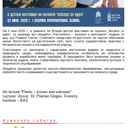
На 2 юни 2025 г., в рамките на Втория детски фестивал на науката „Космос от
идеи“, се проведе арт-лекцията „Растенията – познати и непознати“, водена от
доц. д-р Пламен Глогов. Събитието представи по достъпен, но научно обоснован
начин богатството на растителния свят, като съчета художествени практики с
ботанически знания и изследователски подход.
Участниците се запознаха с характерни растителни видове от градската и
природната среда, наблюдаваха морфологични особености на иглолистни
дървета и изработиха мини хербарии. В програмата бяха включени ролеви и
логически задачи, които стимулираха научното мислене, екологичната култура и
творческото въображение.
Лекцията предложи цялостно научно-образователно преживяване, насърчаващо
любопитството и вниманието към растенията и значението на зелената среда.
Art lecture “Plants – known and unknown”
Lecturer: Assoc. Dr. Plamen Glogov, Forestry
Institute – BAS
Изминали събития