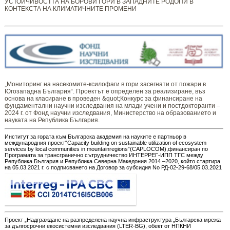
УСТОЙЧИВОСТТА НА БОРОВИ ГОРИ В ЗАПАДНИТЕ РОДОПИ В
КОНТЕКСТА НА КЛИМАТИЧНИТЕ ПРОМЕНИ
„Мониторинг ​​​на ​​насекомите-ксилофаги в гори засегнати от пожари в
Югозападна България“. Проектът е определен за реализиране, въз
основа на класиране в проведен &quot;Конкурс за финансиране на
фундаментални научни изследвания на млади учени и постдокторанти –
2024 г. от Фонд научни изследвания, Министерство на образованието и
науката на Република България.
Институт за гората към Българска академия на науките е партньор в
международния проект“Capacity building on sustainable utilization of ecosystem
services by local communities in mountainregions”(CAPLOCOM),финансиран по
Програмата за трансгранично сътрудничество ИНТЕРРЕГ-ИПП ТГС между
Република България и Република Северна Македония 2014 –2020, който стартира
на 05.03.2021 г. с подписването на Договор за субсидия No РД-02-29-68/05.03.2021
Проект „Надграждане на разпределена научна инфраструктура „Българска мрежа
за дългосрочни екосистемни изследвания (LTER-BG), обект от НПКНИ