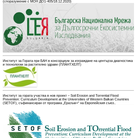
(споразумение с МОН ДО1-405/18.12.2020)
Институт за Гората при БАН в консорциум за изграждане на центърза диагностика
и технологии за растително здраве (ПЛАНТХЕЛТ)
Институт за гората участва в нов проект – Soil Erosion and Torrential Flood
Prevention: Curriculum Development at the Universities of Western Balkan Countries
(SETOF), съфинансиран от програма „Еразъм+“ на Европейския съюз..