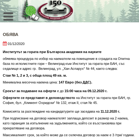
Skip
to
content
OБЯВА
01/12/2020
Институтът за гората при Българска академия на науките
обявява процедура по избор на наематели на помещение в сградата на Опитна
база по иглолистните гори – Велинград към Институт за гората при БАН, със
седалище и адрес гр. Велинград, ул. „Хан Аспарух“ № 44, както следва:
Стаи № 1, 2 и 3
,
с обща площ
49 кв. м.
Минимална месечна наемна цена:
147 Евро (без ДДС).
Срокът за подаване на оферти
е до
15:00 часа на 09.12.2020 г.
Офертите се представят в деловодството
на Институт за гората при БАН, гр.
София, бул. „Климент Охридски“ № 132, етаж II, стая № 45.
Комисията за разглеждане на кандидатурите ще заседава на
11.12.2020 г.
При подписване на договор наемателят заплаща депозит в размер на 2 наема,
като гаранция за изпълнение на задълженията, който се възстановява при
прекратяване на договора.
Максималният срок, за който може да се сключва договор за наем е 3 /три/ години.