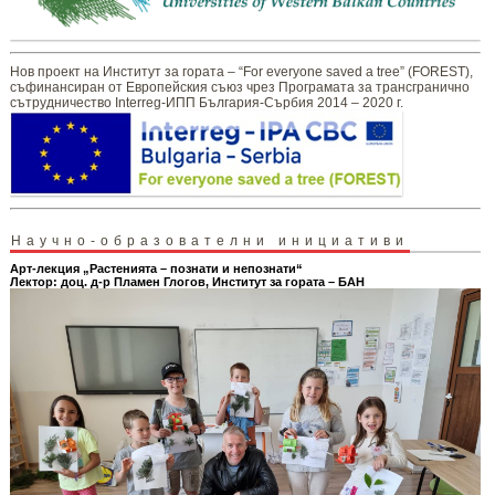
Нов проект на Институт за гората – “For everyone saved a tree” (FOREST),
съфинансиран от Европейския съюз чрез Програмата за трансгранично
сътрудничество Interreg-ИПП България-Сърбия 2014 – 2020 г.
Научно-образователни инициативи
Арт-лекция „Растенията – познати и непознати“
Лектор: доц. д-р Пламен Глогов, Институт за гората – БАН