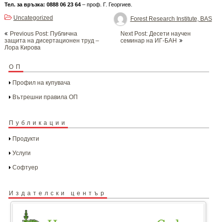
Тел. за връзка: 0888 06 23 64
– проф. Г. Георгиев.
Uncategorized
Forest Research Institute, BAS
Post
Previous Post: Публична
Next Post: Десети научен
navigation
защита на дисертационен труд –
семинар на ИГ-БАН
Лора Кирова
ОП
Профил на купувача
Вътрешни правила ОП
Публикации
Продукти
Услуги
Софтуер
Издателски център