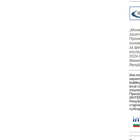
„Монит
засег
Проек
основ
за фи
изсле
2024 
Минис
Репуб
Инстит
наукит
buildin
local c
mount
Прогр
ИНТЕР
Републ
старти
субсид