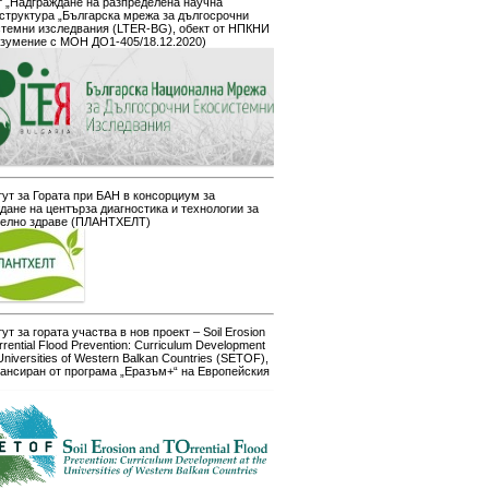
 „Надграждане на разпределена научна
структура „Българска мрежа за дългосрочни
стемни изследвания (LTER-BG), обект от НПКНИ
азумение с МОН ДО1-405/18.12.2020)
ут за Гората при БАН в консорциум за
дане на центърза диагностика и технологии за
телно здраве (ПЛАНТХЕЛТ)
ут за гората участва в нов проект – Soil Erosion
rrential Flood Prevention: Curriculum Development
 Universities of Western Balkan Countries (SETOF),
ансиран от програма „Еразъм+“ на Европейския