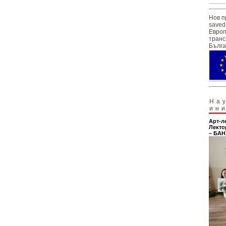
Нов п
saved
Европ
транс
Бълга
На
ин
Арт-л
Лекто
– БАН