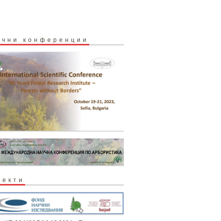
учни конференции
оекти