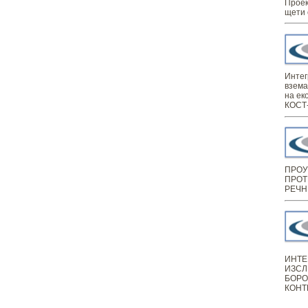
Проек
щети 
Интег
взема
на ек
КОСТ-
ПРОУ
ПРОТ
РЕЧН
ИНТЕ
ИЗСЛ
БОРО
КОНТ