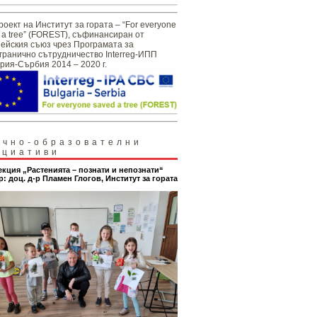
роект на Институт за гората – “For everyone
 a tree” (FOREST), съфинансиран от
ейския съюз чрез Програмата за
гранично сътрудничество Interreg-ИПП
рия-Сърбия 2014 – 2020 г.
учно-образователни
ициативи
екция „Растенията – познати и непознати“
р: доц. д-р Пламен Глогов, Институт за гората