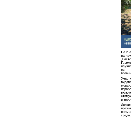
На 2 ю
на нау
„Расте
Пламе
научн
свят
ботани
Участ
видове
морфо
израб
вклю
стиму
и твор
Лекци
преж
внима
среда.