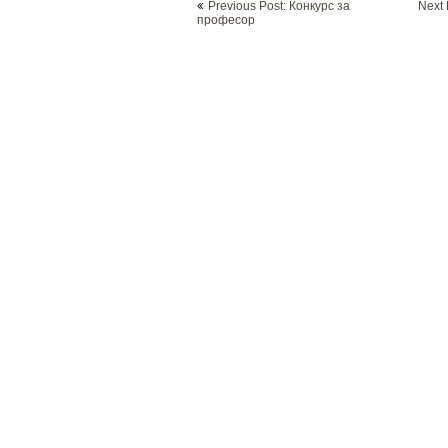
Previous Post: Конкурс за
Next 
navigation
професор