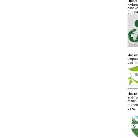
Проект
инфра
екоси
(спор
Инстит
изграж
расти
Инстит
and To
at the
съфин
съюз..