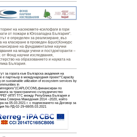
оринг ​​​на ​​насекомите-ксилофаги в гори
нати от пожари в Югозападна България“.
тът е определен за реализиране, въз
а на класиране в проведен &quot;Конкурс
нансиране на фундаментални научни
двания на млади учени и постдокторанти –
г. от Фонд научни изследвания,
терство на образованието и науката на
лика България.
ут за гората към Българска академия на
е е партньор в международния проект“Capacity
g on sustainable utilization of ecosystem services by
ommunities in
ainregions”(CAPLOCOM),финансиран по
амата за трансгранично сътрудничество
РЕГ-ИПП ТГС между Република България и
ика Северна Македония 2014 –2020, който
ра на 05.03.2021 г. с подписването на Договор за
ия No РД-02-29-68/05.03.2021