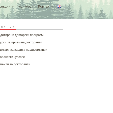
секции
Конкурси
Контакти
учение
дитирани докторски програми
урси за прием на докторанти
едури за защита на дисертации
орантски курсове
менти за докторанти