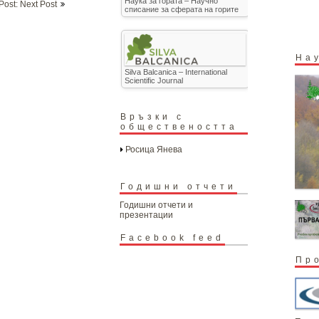
Наука за гората – Научно
Post: Next Post
списание за сферата на горите
На
Silva Balcanica – International
Scientific Journal
Връзки с
обществеността
Росица Янева
Годишни отчети
Годишни отчети и
презентации
Facebook feed
Пр