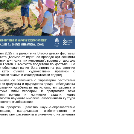
ни 2025 г., в рамките на Втория детски фестивал
ката „Космос от идеи“, се проведе арт-лекцията
нията – познати и непознати“, водена от доц. д-р
н Глогов. Събитието представи по достъпен, но
о обоснован начин богатството на растителния
, като съчета художествени практики с
чески знания и изследователски подход.
ниците се запознаха с характерни растителни
 от градската и природната среда, наблюдаваха
логични особености на иглолистни дървета и
отиха мини хербарии. В програмата бяха
чени ролеви и логически задачи, които
лираха научното мислене, екологичната култура
ческото въображение.
ята предложи цялостно научно-образователно
ивяване, насърчаващо любопитството и
нието към растенията и значението на зелената