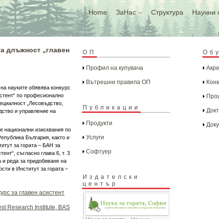
Home
ЗаНас
Структура
Научни 
та длъжност „главен
ОП
Об
Профил на купувача
Акре
Вътрешни правила ОП
Конк
 на науките обявява конкурс
истент“ по професионално
Проц
пециалност „Лесовъдство,
Публикации
Докт
дство и управление на
Продукти
Доку
е национални изисквания по
Услуги
Република България, както и
итут за гората – БАН за
Софтуер
нт“, съгласно глава 6, т. 3
 и реда за придобиване на
сти в Институт за гората –
Издателски
център
урс за главен асистент
st Research Institute, BAS