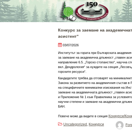
Skip
to
content
Конкурс за заемане на академична
асистент“
03/07/2026
Институтът за гората при Българската академия
за заемане на академична длъжност „главен ас
направление 6.5. „Горско стопанство“, научна с
вкл. Дендрология“ за нуждите на секция „Лесовъ
горските ресурси“.
Кандидатите трябва да отговарят на минималнит
Закона за развитието на академичния състав в 
на специфичните минимални изисквания на Инст
заемане на академичната длъжност „главен асисте
и Приложение № 1 към Правилника за условията
научни степени и заемане на академични длъжно
БАН.
Конкурси/Конк
Повече може да видите в секция
Uncategorized
Конкурси
,
Fore
Post