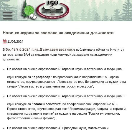
Skip
to
content
Нови конкурси за заемане на академични длъжности
11/06/2024
бр. 48/7.6.2024 г. на Държавен вестник
В
е публикувана обява на Институт
за гората при БАН за следните нови конкурси за заемане на академични
длъжности:
в област на висше образование 6. Аграрни науки и ветеринарна медицина –
един конкурс за
“професор”
по професионално направление 6.5. Горско
стопанство, научна специалност Лесовъдство вкл. Дендрология за нуждите на
секция “Лесовъдство и управление на горските ресурси”;
в област на висше образование 6. Аграрни науки и ветеринарна медицина –
един конкурс за
“главен асистент”
по професионално направление 6.5.
Горско стопанство, научна специалност “Лесомелиорации, защита на горите и
специални ползвания в горите” за нуждите на секция “Горска ентомология,
фитопатология и ловна фауна”;
в област на висше образование 4. Природни науки, математика и