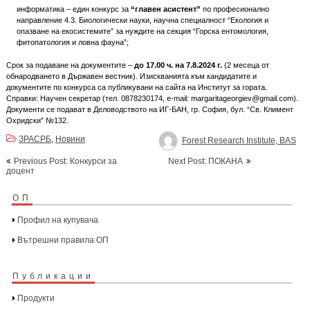
информатика – един конкурс за
“главен асистент”
по професионално
направление 4.3. Биологически науки, научна специалност “Екология и
опазване на екосистемите” за нуждите на секция “Горска ентомология,
фитопатология и ловна фауна”;
Срок за подаване на документите –
до 17.00 ч. на 7.8.2024 г.
(2 месеца от
обнародването в Държавен вестник). Изискванията към кандидатите и
документите по конкурса са публикувани на сайта на Институт за гората.
Справки: Научен секретар (тел. 0878230174, e-mail: margaritageorgiev@gmail.com).
Документи се подават в Деловодството на ИГ-БАН, гр. София, бул. “Св. Климент
Охридски” №132.
ЗРАСРБ
Новини
,
Forest Research Institute, BAS
Post
Previous Post: Конкурси за
Next Post: ПОКАНА
navigation
доцент
ОП
Профил на купувача
Вътрешни правила ОП
Публикации
Продукти