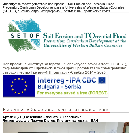
Институт за гората участва в нов проект – Soil Erosion and Torrential Flood
Prevention: Curriculum Development at the Universities of Western Balkan Countries
(SETOF), съфинансиран от програма „Еразъм+“ на Европейския съюз..
Нов проект на Институт за гората – “For everyone saved a tree” (FOREST),
съфинансиран от Европейския съюз чрез Програмата за трансгранично
сътрудничество Interreg-ИПП България-Сърбия 2014 – 2020 г.
Научно-образователни инициативи
Арт-лекция „Растенията – познати и непознати“
Лектор: доц. д-р Пламен Глогов, Институт за гората – БАН