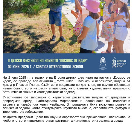
На 2 юни 2025 г., в рамките на Втория детски фестивал на науката „Космос от
идеи“, се проведе арт-лекцията „Растенията – познати и непознати“, водена от
доц. д-р Пламен Глогов. Събитието представи по достъпен, но научно обоснован
начин богатството на растителния свят, като съчета художествени практики с
ботанически знания и изследователски подход.
Участниците се запознаха с характерни растителни видове от градската и
природната среда, наблюдаваха морфологични особености на иглолистни
дървета и изработиха мини хербарии. В програмата бяха включени ролеви и
логически задачи, които стимулираха научното мислене, екологичната култура и
творческото въображение.
Лекцията предложи цялостно научно-образователно преживяване, насърчаващо
любопитството и вниманието към растенията и значението на зелената среда.