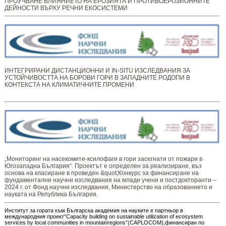
ПРОУЧВАНЕ ВЛИЯНИЕТО НА ЕРОЗИЯТА И ПРОТИВОЕРОЗИОННИТЕ
ДЕЙНОСТИ ВЪРХУ РЕЧНИ ЕКОСИСТЕМИ
ИНТЕГРИРАНИ ДИСТАНЦИОННИ И IN-SITU ИЗСЛЕДВАНИЯ ЗА
УСТОЙЧИВОСТТА НА БОРОВИ ГОРИ В ЗАПАДНИТЕ РОДОПИ В
КОНТЕКСТА НА КЛИМАТИЧНИТЕ ПРОМЕНИ
„Мониторинг ​​​на ​​насекомите-ксилофаги в гори засегнати от пожари в
Югозападна България“. Проектът е определен за реализиране, въз
основа на класиране в проведен &quot;Конкурс за финансиране на
фундаментални научни изследвания на млади учени и постдокторанти –
2024 г. от Фонд научни изследвания, Министерство на образованието и
науката на Република България.
Институт за гората към Българска академия на науките е партньор в
международния проект“Capacity building on sustainable utilization of ecosystem
services by local communities in mountainregions”(CAPLOCOM),финансиран по