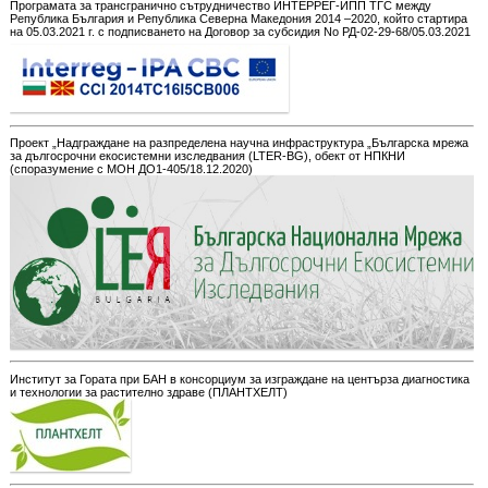
Програмата за трансгранично сътрудничество ИНТЕРРЕГ-ИПП ТГС между
Република България и Република Северна Македония 2014 –2020, който стартира
на 05.03.2021 г. с подписването на Договор за субсидия No РД-02-29-68/05.03.2021
Проект „Надграждане на разпределена научна инфраструктура „Българска мрежа
за дългосрочни екосистемни изследвания (LTER-BG), обект от НПКНИ
(споразумение с МОН ДО1-405/18.12.2020)
Институт за Гората при БАН в консорциум за изграждане на центърза диагностика
и технологии за растително здраве (ПЛАНТХЕЛТ)