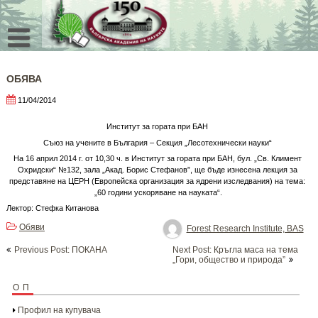
Skip
to
content
ОБЯВА
11/04/2014
Институт за гората при БАН
Съюз на учените в България – Секция „Лесотехнически науки“
На 16 април 2014 г. от 10,30 ч. в Институт за гората при БАН, бул. „Св. Климент
Охридски“ №132, зала „Акад. Борис Стефанов”, ще бъде изнесена лекция за
представяне на ЦЕРН (Европейска организация за ядрени изследвания) на тема:
„60 години ускоряване на науката“.
Лектор: Стефка Китанова
Обяви
Forest Research Institute, BAS
Post
Previous Post: ПОКАНА
Next Post: Кръгла маса на тема
navigation
„Гори, общество и природа”
ОП
Профил на купувача