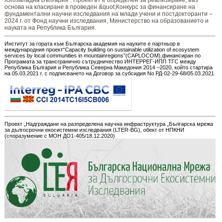
Югозападна България“. Проектът е определен за реализиране, въз
основа на класиране в проведен &quot;Конкурс за финансиране на
фундаментални научни изследвания на млади учени и постдокторанти –
2024 г. от Фонд научни изследвания, Министерство на образованието и
науката на Република България.
Институт за гората към Българска академия на науките е партньор в
международния проект“Capacity building on sustainable utilization of ecosystem
services by local communities in mountainregions”(CAPLOCOM),финансиран по
Програмата за трансгранично сътрудничество ИНТЕРРЕГ-ИПП ТГС между
Република България и Република Северна Македония 2014 –2020, който стартира
на 05.03.2021 г. с подписването на Договор за субсидия No РД-02-29-68/05.03.2021
Проект „Надграждане на разпределена научна инфраструктура „Българска мрежа
за дългосрочни екосистемни изследвания (LTER-BG), обект от НПКНИ
(споразумение с МОН ДО1-405/18.12.2020)