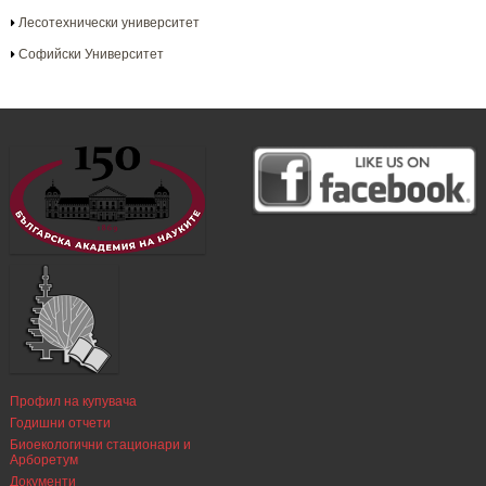
Лесотехнически университет
Софийски Университет
Профил на купувача
Годишни отчети
Биоекологични стационари и
Арборетум
Документи