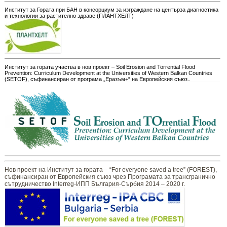
Институт за Гората при БАН в консорциум за изграждане на центърза диагностика
и технологии за растително здраве (ПЛАНТХЕЛТ)
Институт за гората участва в нов проект – Soil Erosion and Torrential Flood
Prevention: Curriculum Development at the Universities of Western Balkan Countries
(SETOF), съфинансиран от програма „Еразъм+“ на Европейския съюз..
Нов проект на Институт за гората – “For everyone saved a tree” (FOREST),
съфинансиран от Европейския съюз чрез Програмата за трансгранично
сътрудничество Interreg-ИПП България-Сърбия 2014 – 2020 г.