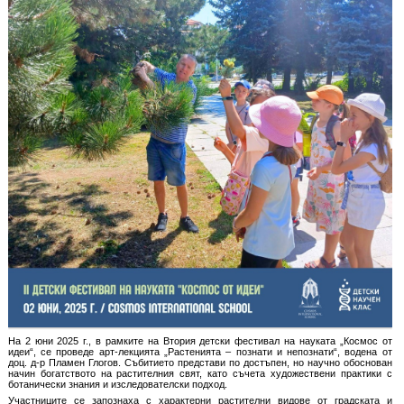
На 2 юни 2025 г., в рамките на Втория детски фестивал на науката „Космос от
идеи“, се проведе арт-лекцията „Растенията – познати и непознати“, водена от
доц. д-р Пламен Глогов. Събитието представи по достъпен, но научно обоснован
начин богатството на растителния свят, като съчета художествени практики с
ботанически знания и изследователски подход.
Участниците се запознаха с характерни растителни видове от градската и