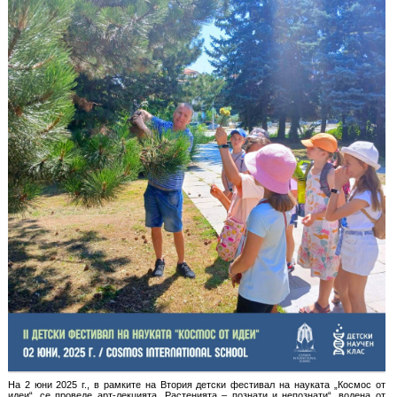
На 2 юни 2025 г., в рамките на Втория детски фестивал на науката „Космос от
идеи“, се проведе арт-лекцията „Растенията – познати и непознати“, водена от