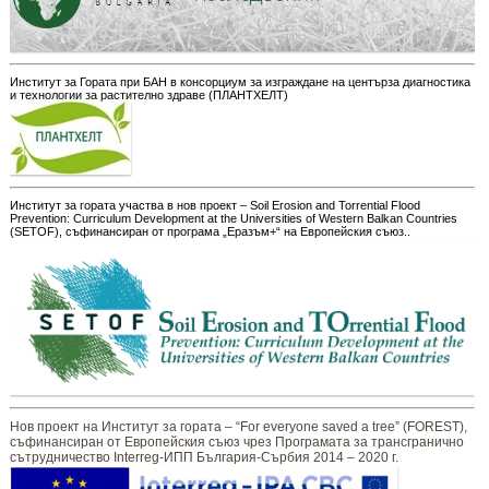
Институт за Гората при БАН в консорциум за изграждане на центърза диагностика
и технологии за растително здраве (ПЛАНТХЕЛТ)
Институт за гората участва в нов проект – Soil Erosion and Torrential Flood
Prevention: Curriculum Development at the Universities of Western Balkan Countries
(SETOF), съфинансиран от програма „Еразъм+“ на Европейския съюз..
Нов проект на Институт за гората – “For everyone saved a tree” (FOREST),
съфинансиран от Европейския съюз чрез Програмата за трансгранично
сътрудничество Interreg-ИПП България-Сърбия 2014 – 2020 г.