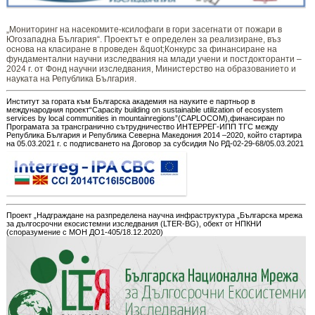
„Мониторинг ​​​на ​​насекомите-ксилофаги в гори засегнати от пожари в
Югозападна България“. Проектът е определен за реализиране, въз
основа на класиране в проведен &quot;Конкурс за финансиране на
фундаментални научни изследвания на млади учени и постдокторанти –
2024 г. от Фонд научни изследвания, Министерство на образованието и
науката на Република България.
Институт за гората към Българска академия на науките е партньор в
международния проект“Capacity building on sustainable utilization of ecosystem
services by local communities in mountainregions”(CAPLOCOM),финансиран по
Програмата за трансгранично сътрудничество ИНТЕРРЕГ-ИПП ТГС между
Република България и Република Северна Македония 2014 –2020, който стартира
на 05.03.2021 г. с подписването на Договор за субсидия No РД-02-29-68/05.03.2021
Проект „Надграждане на разпределена научна инфраструктура „Българска мрежа
за дългосрочни екосистемни изследвания (LTER-BG), обект от НПКНИ
(споразумение с МОН ДО1-405/18.12.2020)