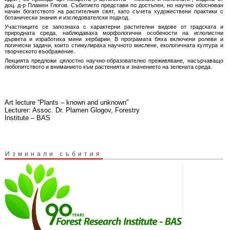
доц. д-р Пламен Глогов. Събитието представи по достъпен, но научно обоснован
начин богатството на растителния свят, като съчета художествени практики с
ботанически знания и изследователски подход.
Участниците се запознаха с характерни растителни видове от градската и
природната среда, наблюдаваха морфологични особености на иглолистни
дървета и изработиха мини хербарии. В програмата бяха включени ролеви и
логически задачи, които стимулираха научното мислене, екологичната култура и
творческото въображение.
Лекцията предложи цялостно научно-образователно преживяване, насърчаващо
любопитството и вниманието към растенията и значението на зелената среда.
Art lecture “Plants – known and unknown”
Lecturer: Assoc. Dr. Plamen Glogov, Forestry
Institute – BAS
Изминали събития