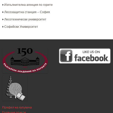
Изпълнителна агенция по горите
Лесозащитна станция – София
Лесотехнически университет
Софийски Университет
Профил на купувача
Годишни отчети