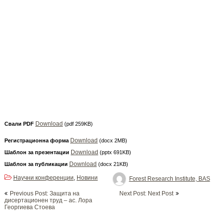
Download
Свали PDF
(pdf 259KB)
Download
Регистрационна форма
(docx 2MB)
Download
Шаблон за презентации
(pptx 691KB)
Download
Шаблон за публикации
(docx 21KB)
Научни конференции
Новини
,
Forest Research Institute, BAS
Post
Previous Post: Защита на
Next Post: Next Post
navigation
дисертационен труд – ас. Лора
Георгиева Стоева