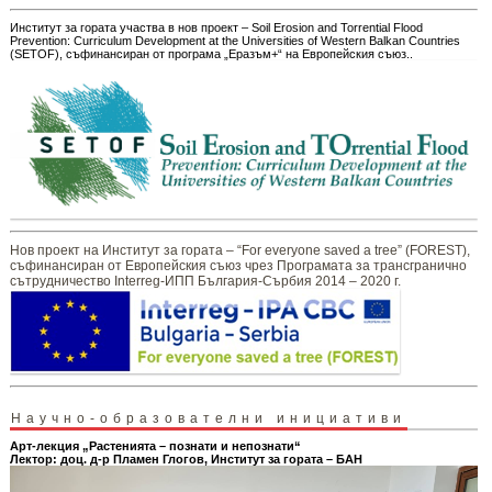
Институт за гората участва в нов проект – Soil Erosion and Torrential Flood
Prevention: Curriculum Development at the Universities of Western Balkan Countries
(SETOF), съфинансиран от програма „Еразъм+“ на Европейския съюз..
Нов проект на Институт за гората – “For everyone saved a tree” (FOREST),
съфинансиран от Европейския съюз чрез Програмата за трансгранично
сътрудничество Interreg-ИПП България-Сърбия 2014 – 2020 г.
Научно-образователни инициативи
Арт-лекция „Растенията – познати и непознати“
Лектор: доц. д-р Пламен Глогов, Институт за гората – БАН