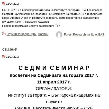
12/04/2017
На 11.04.2017 г. в Конферентната зала на Института за тората – БАН се проведе
Седмият научен семинар, посветен на Седмицата на гората 2017 г. В събитието
взеха участие учени от Института за гората, които представиха разработки с
фундаментален и приложен характер.
ТУК
Повече информация можете да намерите
Научни конференции
Новини
,
Forest Research Institute, BAS
СЕМИНАР
11/03/2017
С Е Д М И С Е М И Н А Р
посветен на Седмицата на гората 2017 г.
11 април 2017 г.
ОРГАНИЗАТОРИ:
Институт за гората – Българска академия на
науките
Секция „Лесотехнически науки“ – СУБ