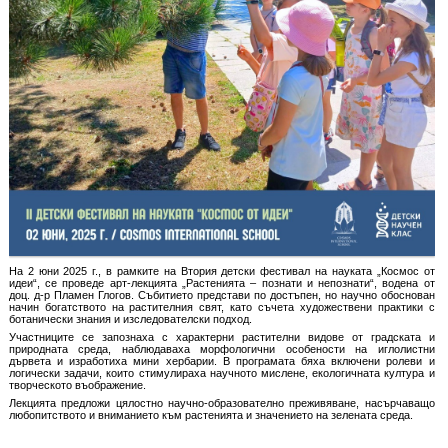
На 2 юни 2025 г., в рамките на Втория детски фестивал на науката „Космос от
идеи“, се проведе арт-лекцията „Растенията – познати и непознати“, водена от
доц. д-р Пламен Глогов. Събитието представи по достъпен, но научно обоснован
начин богатството на растителния свят, като съчета художествени практики с
ботанически знания и изследователски подход.
Участниците се запознаха с характерни растителни видове от градската и
природната среда, наблюдаваха морфологични особености на иглолистни
дървета и изработиха мини хербарии. В програмата бяха включени ролеви и
логически задачи, които стимулираха научното мислене, екологичната култура и
творческото въображение.
Лекцията предложи цялостно научно-образователно преживяване, насърчаващо
любопитството и вниманието към растенията и значението на зелената среда.