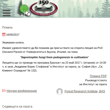
Skip
to
content
Покана
16/05/2017
Уважаеми колеги,
Имаме удоволствието да Ви поканим да присъствате на открита лекция на Prof.
Giovanni Pacioni от Университета в Акуила, Италия, на тема:
”
Saprotrophic fungi from pedogenesis to cultivation
”
Лекцията ще се проведе по програма Еразъм+ на 23 май 2017 г. (вторник) от 14.00
ч. в зала „Академик Борис Стефанов” в Институт за гората, гр. София (бул. „Св.
Климент Охридски“ № 132).
Покана PDF
Ръководстството
на Институт за гората
Научни конференции
Forest Research Institute, BAS
Седмицата на гората