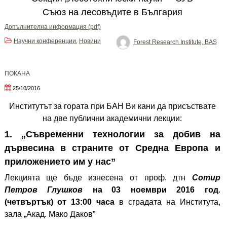
Съюз на лесовъдите в България
Допълнителна информация (pdf)
Научни конференции
Новини
,
Forest Research Institute, BAS
ПОКАНА
25/10/2016
Институтът за гората при БАН Ви кани да присъствате
на две публични академични лекции:
1. „
Съвременни технологии за добив на
дървесина в страните от Средна Европа и
приложението им у нас
”
Лекцията ще бъде изнесена от проф. дтн
Сотир
Петров Глушков
на
03 ноември 2016 год
.
(четвъртък)
от 13:00 часа
в сградата на Института,
зала „Акад. Мако Даков”