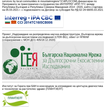
services by local communities in mountainregions”(CAPLOCOM),финансиран по
Програмата за трансгранично сътрудничество ИНТЕРРЕГ-ИПП ТГС между
Република България и Република Северна Македония 2014 –2020, който стартира
на 05.03.2021 г. с подписването на Договор за субсидия No РД-02-29-68/05.03.2021
Проект „Надграждане на разпределена научна инфраструктура „Българска мрежа
за дългосрочни екосистемни изследвания (LTER-BG), обект от НПКНИ
(споразумение с МОН ДО1-405/18.12.2020)
Институт за Гората при БАН в консорциум за изграждане на центърза диагностика
и технологии за растително здраве (ПЛАНТХЕЛТ)