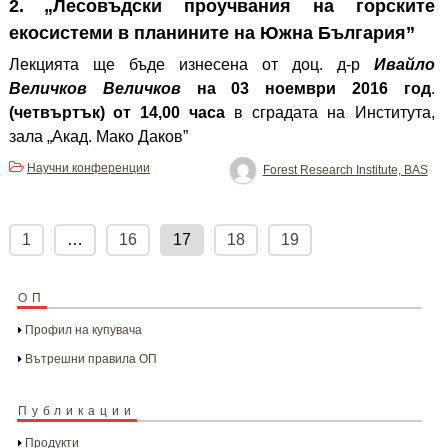
2.
„
Лесовъдски проучвания на горските
екосистеми в планините на Южна България
”
Лекцията ще бъде изнесена от доц. д-р
Ивайло
Величков Величков
на
03 ноември 2016 год
.
(четвъртък)
от 14,00 часа
в сградата на Института,
зала „Акад. Мако Даков”
Научни конференции
Forest Research Institute, BAS
Posts
pagination
1
…
16
17
18
19
ОП
Профил на купувача
Вътрешни правила ОП
Публикации
Продукти