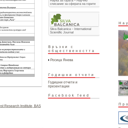
Наука за гората – Научно
списание за сферата на горите
На
Silva Balcanica – International
Scientific Journal
Връзки с
обществеността
Росица Янева
Годишни отчети
Годишни отчети и
презентации
Facebook feed
Пр
st Research Institute, BAS