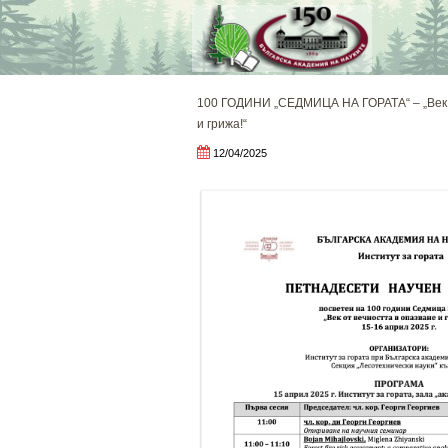
Skip
to
content
100 ГОДИНИ „СЕДМИЦА НА ГОРАТА“ – „Век 
и грижа!“
12/04/2025