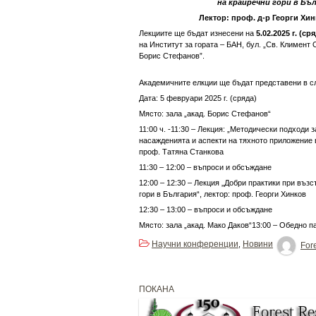
на крайречни гори в Бъ
Лектор: проф. д-р Георги Хи
Лекциите ще бъдат изнесени на
5.02.2025 г. (ср
на Институт за гората – БАН, бул. „Св. Климент 
Борис Стефанов”.
Академичните елкции ще бъдат представени в с
Дата: 5 февруари 2025 г. (сряда)
Място: зала „акад. Борис Стефанов“
11:00 ч. -11:30 – Лекция: „Методически подходи 
насажденията и аспекти на тяхното приложение в
проф. Татяна Станкова
11:30 – 12:00 – въпроси и обсъждане
12:00 – 12:30 – Лекция „Добри практики при въз
гори в България“, лектор: проф. Георги Хинков
12:30 – 13:00 – въпроси и обсъждане
Място: зала „акад. Мако Даков“13:00 – Обедно п
Научни конференции
Новини
,
Fore
ПОКАНА