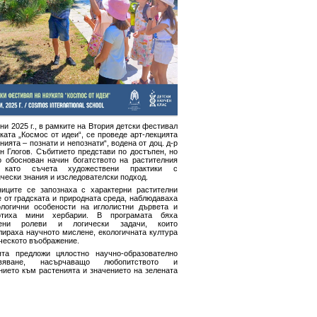
ни 2025 г., в рамките на Втория детски фестивал
ката „Космос от идеи“, се проведе арт-лекцията
нията – познати и непознати“, водена от доц. д-р
н Глогов. Събитието представи по достъпен, но
о обоснован начин богатството на растителния
, като съчета художествени практики с
чески знания и изследователски подход.
ниците се запознаха с характерни растителни
 от градската и природната среда, наблюдаваха
логични особености на иглолистни дървета и
отиха мини хербарии. В програмата бяха
чени ролеви и логически задачи, които
лираха научното мислене, екологичната култура
ческото въображение.
ята предложи цялостно научно-образователно
ивяване, насърчаващо любопитството и
нието към растенията и значението на зелената