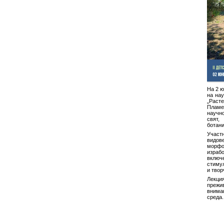
На 2 ю
на нау
„Расте
Пламе
научн
свят
ботани
Участ
видове
морфо
израб
вклю
стиму
и твор
Лекци
преж
внима
среда.