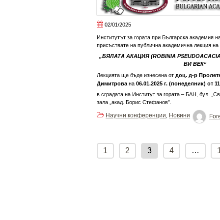
02/01/2025
Институтът за гората при Българска академия на
присъствате на публична академична лекция на
„БЯЛАТА АКАЦИЯ (ROBINIA PSEUDOACACIA 
ВИ ВЕК“
Лекцията ще бъде изнесена от
доц. д-р Пролет
Димитрова
на
0
6
.01.2025 г. (понеделник)
от 1
в сградата на Институт за гората – БАН, бул. „
зала „акад. Борис Стефанов”.
Научни конференции
Новини
,
Fore
Posts
pagination
1
2
3
4
…