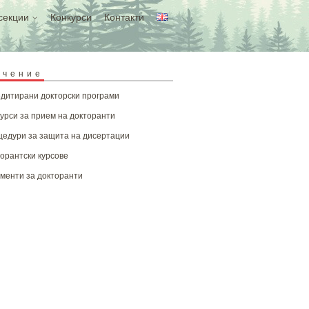
секции
Конкурси
Контакти
учение
дитирани докторски програми
урси за прием на докторанти
едури за защита на дисертации
орантски курсове
менти за докторанти