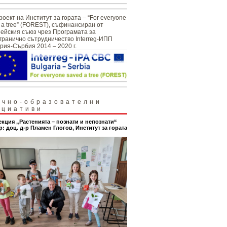
роект на Институт за гората – “For everyone
 a tree” (FOREST), съфинансиран от
ейския съюз чрез Програмата за
гранично сътрудничество Interreg-ИПП
рия-Сърбия 2014 – 2020 г.
учно-образователни
ициативи
екция „Растенията – познати и непознати“
р: доц. д-р Пламен Глогов, Институт за гората