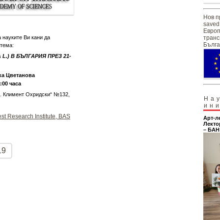
Нов п
saved
Европ
 науките Ви кани да
транс
Бълга
 тема:
L.) В БЪЛГАРИЯ ПРЕЗ 21-
ка Цветанова
1:00 часа
Св. Климент Охридски“ №132,
На
ин
st Research Institute, BAS
Арт-л
Лекто
– БАН
19