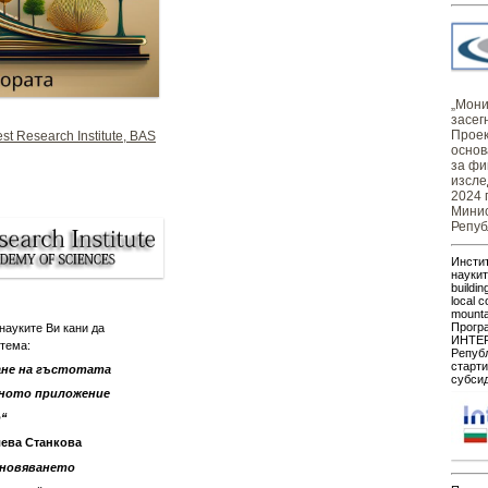
„Монит
засег
Проек
st Research Institute, BAS
основ
за фи
изсле
2024 
Минис
Репуб
Инстит
наукит
buildin
local c
mount
Прогр
науките Ви кани да
ИНТЕР
 тема:
Републ
старти
ане на гъстотата
субсид
хното приложение
о
“
лева Станкова
ановяването