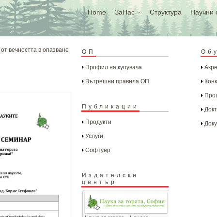
Home
ЗаНас
Структура
Научни 
от вечността в опазване
ОП
Об
Профил на купувача
Акре
Вътрешни правила ОП
Конк
Проц
Публикации
Докт
Продукти
Доку
Услуги
Софтуер
Издателски
център