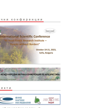
учни конференции
оекти