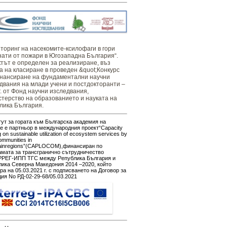
оринг ​​​на ​​насекомите-ксилофаги в гори
нати от пожари в Югозападна България“.
тът е определен за реализиране, въз
а на класиране в проведен &quot;Конкурс
нансиране на фундаментални научни
двания на млади учени и постдокторанти –
г. от Фонд научни изследвания,
терство на образованието и науката на
лика България.
ут за гората към Българска академия на
е е партньор в международния проект“Capacity
g on sustainable utilization of ecosystem services by
ommunities in
ainregions”(CAPLOCOM),финансиран по
амата за трансгранично сътрудничество
РЕГ-ИПП ТГС между Република България и
ика Северна Македония 2014 –2020, който
ра на 05.03.2021 г. с подписването на Договор за
ия No РД-02-29-68/05.03.2021