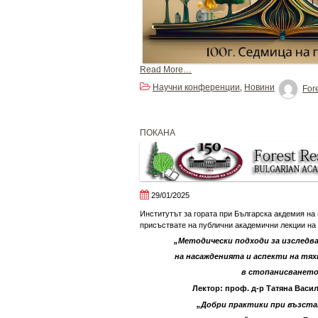
Read More…
Научни конференции
Новини
,
Fore
ПОКАНА
29/01/2025
Институтът за гората при Българска акдемия на 
присъствате на публични академични лекции на
„Методически подходи за изследв
на насажденията и аспекти на тя
в стопанисванет
Лектор: проф. д-р Татяна Васи
„Добри практики при възст