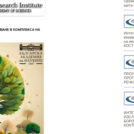
Проек
щети 
ВАНЕ В КОМПЛЕКСА НА
Интег
взема
на ек
КОСТ-
ПРОУ
ПРОТ
РЕЧН
ИНТЕ
ИЗСЛ
БОРО
КОНТ