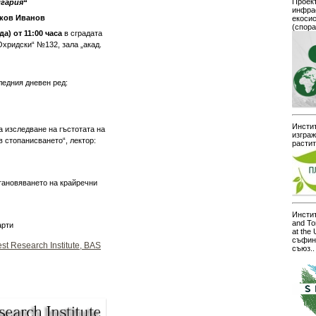
Проект
лгария
“
инфра
нков Иванов
екоси
(спор
яда)
от 11:00 часа
в сградата
Охридски“ №132, зала „акад.
ледния дневен ред:
Инстит
за изследване на гъстотата на
изграж
 стопанисването“, лектор:
расти
становяването на крайречни
Инстит
and To
арти
at the
съфин
st Research Institute, BAS
съюз..