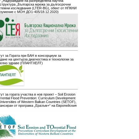
 „Надграждане на разпределена научна
структура „Българска мрежа за дългосрочни
стемни изследвания (LTER-BG), обект от НПКНИ
азумение с МОН ДО1-405/18.12.2020)
ут за Гората при БАН в консорциум за
дане на центърза диагностика и технологии за
телно здраве (ПЛАНТХЕЛТ)
ут за гората участва в нов проект – Soil Erosion
rrential Flood Prevention: Curriculum Development
 Universities of Western Balkan Countries (SETOF),
ансиран от програма „Еразъм+“ на Европейския