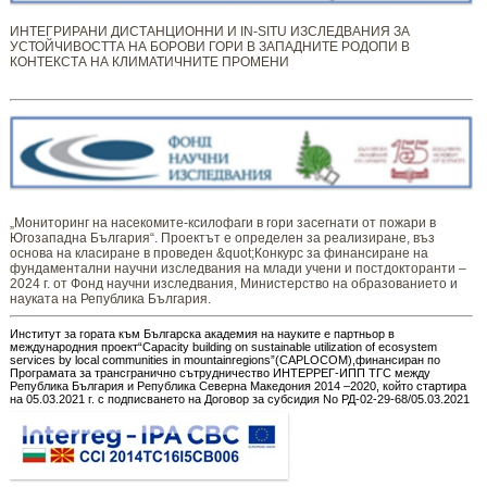
ИНТЕГРИРАНИ ДИСТАНЦИОННИ И IN-SITU ИЗСЛЕДВАНИЯ ЗА
УСТОЙЧИВОСТТА НА БОРОВИ ГОРИ В ЗАПАДНИТЕ РОДОПИ В
КОНТЕКСТА НА КЛИМАТИЧНИТЕ ПРОМЕНИ
„Мониторинг ​​​на ​​насекомите-ксилофаги в гори засегнати от пожари в
Югозападна България“. Проектът е определен за реализиране, въз
основа на класиране в проведен &quot;Конкурс за финансиране на
фундаментални научни изследвания на млади учени и постдокторанти –
2024 г. от Фонд научни изследвания, Министерство на образованието и
науката на Република България.
Институт за гората към Българска академия на науките е партньор в
международния проект“Capacity building on sustainable utilization of ecosystem
services by local communities in mountainregions”(CAPLOCOM),финансиран по
Програмата за трансгранично сътрудничество ИНТЕРРЕГ-ИПП ТГС между
Република България и Република Северна Македония 2014 –2020, който стартира
на 05.03.2021 г. с подписването на Договор за субсидия No РД-02-29-68/05.03.2021