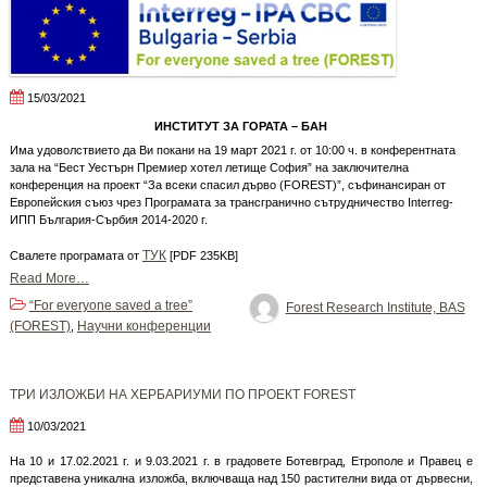
15/03/2021
ИНСТИТУТ ЗА ГОРАТА – БАН
Има удоволствието да Ви покани на 19 март 2021 г. от 10:00 ч. в конферентната
зала на “Бест Уестърн Премиер хотел летище София”
на заключителна
конференция на проект “За всеки спасил дърво (FOREST)”, съфинансиран от
Европейския съюз чрез Програмата за трансгранично сътрудничество Interreg-
ИПП България-Сърбия 2014-2020 г.
ТУК
Свалете програмата от
[PDF 235KB]
Read More…
“For everyone saved a tree”
Forest Research Institute, BAS
(FOREST)
Научни конференции
,
ТРИ ИЗЛОЖБИ НА ХЕРБАРИУМИ ПО ПРОЕКТ FOREST
10/03/2021
На 10 и 17.02.2021 г. и 9.03.2021 г. в градовете Ботевград, Етрополе и Правец е
представена уникална изложба, включваща над 150 растителни вида от дървесни,