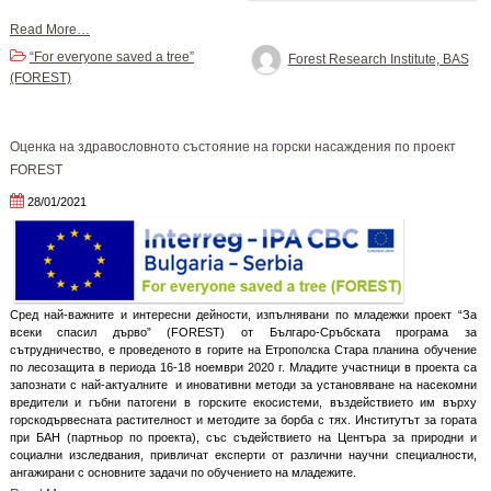
Read More…
“For everyone saved a tree”
Forest Research Institute, BAS
(FOREST)
Оценка на здравословното състояние на горски насаждения по проект
FOREST
28/01/2021
Сред най-важните и интересни дейности, изпълнявани по младежки проект “За
всеки спасил дърво” (FOREST) от Българо-Сръбската програма за
сътрудничество, е проведеното в горите на Етрополска Стара планина обучение
по лесозащита в периода 16-18 ноември 2020 г. Младите участници в проекта са
запознати с най-актуалните и иновативни методи за установяване на насекомни
вредители и гъбни патогени в горските екосистеми, въздействието им върху
горскодървесната растителност и методите за борба с тях. Институтът за гората
при БАН (партньор по проекта), със съдействието на Центъра за природни и
социални изследвания, привличат експерти от различни научни специалности,
ангажирани с основните задачи по обучението на младежите.