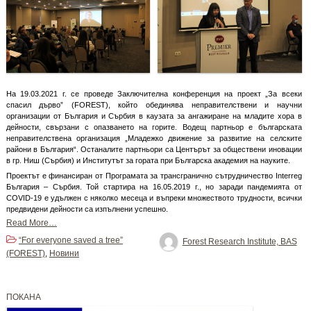
На 19.03.2021 г. се проведе Заключителна конференция на проект „За всеки
спасил дърво” (FOREST), който обединява неправителствени и научни
организации от България и Сърбия в каузата за ангажиране на младите хора в
дейности, свързани с опазването на горите. Водещ партньор е българската
неправителствена организация „Младежко движение за развитие на селските
райони в България“. Останалите партньори са Центърът за обществени иновации
в гр. Ниш (Сърбия) и Институтът за гората при Българска академия на науките.
Проектът е финансиран от Програмата за трансгранично сътрудничество Interreg
България – Сърбия. Той стартира на 16.05.2019 г., но заради пандемията от
COVID-19 е удължен с няколко месеца и въпреки множеството трудности, всички
предвидени дейности са изпълнени успешно.
Read More…
“For everyone saved a tree”
Forest Research Institute, BAS
(FOREST)
Новини
,
ПОКАНА