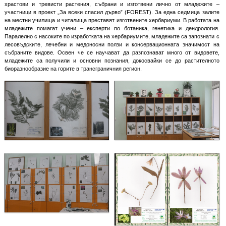
храстови и тревисти растения, събрани и изготвени лично от младежите –
участници в проект „За всеки спасил дърво” (FOREST). За една седмица залите
на местни училища и читалища преставят изготвените хербариуми. В работата на
младежите помагат учени – експерти по ботаника, генетика и дендрология.
Паралелно с насоките по изработката на хербариумите, младежите са запознати с
лесовъдските, лечебни и медоносни ползи и консервационната значимост на
събраните видове. Освен че се научават да разпознават много от видовете,
младежите са получили и основни познания, докосвайки се до растителното
биоразнообразие на горите в трансграничния регион.