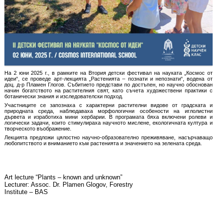
На 2 юни 2025 г., в рамките на Втория детски фестивал на науката „Космос от
идеи“, се проведе арт-лекцията „Растенията – познати и непознати“, водена от
доц. д-р Пламен Глогов. Събитието представи по достъпен, но научно обоснован
начин богатството на растителния свят, като съчета художествени практики с
ботанически знания и изследователски подход.
Участниците се запознаха с характерни растителни видове от градската и
природната среда, наблюдаваха морфологични особености на иглолистни
дървета и изработиха мини хербарии. В програмата бяха включени ролеви и
логически задачи, които стимулираха научното мислене, екологичната култура и
творческото въображение.
Лекцията предложи цялостно научно-образователно преживяване, насърчаващо
любопитството и вниманието към растенията и значението на зелената среда.
Art lecture “Plants – known and unknown”
Lecturer: Assoc. Dr. Plamen Glogov, Forestry
Institute – BAS