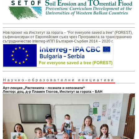
Нов проект на Институт за гората – “For everyone saved a tree” (FOREST),
съфинансиран от Европейския съюз чрез Програмата за трансгранично
сътрудничество Interreg-ИПП България-Сърбия 2014 – 2020 г.
Научно-образователни инициативи
Арт-лекция „Растенията – познати и непознати“
Лектор: доц. д-р Пламен Глогов, Институт за гората – БАН