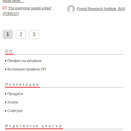
Read More…
“For everyone saved a tree”
Forest Research Institute, BAS
(FOREST)
Posts
pagination
1
2
3
ОП
Профил на купувача
Вътрешни правила ОП
Публикации
Продукти
Услуги
Софтуер
Издателски център