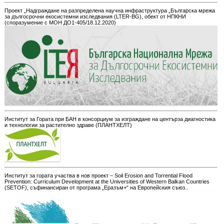
Проект „Надграждане на разпределена научна инфраструктура „Българска мрежа
за дългосрочни екосистемни изследвания (LTER-BG), обект от НПКНИ
(споразумение с МОН ДО1-405/18.12.2020)
Институт за Гората при БАН в консорциум за изграждане на центърза диагностика
и технологии за растително здраве (ПЛАНТХЕЛТ)
Институт за гората участва в нов проект – Soil Erosion and Torrential Flood
Prevention: Curriculum Development at the Universities of Western Balkan Countries
(SETOF), съфинансиран от програма „Еразъм+“ на Европейския съюз..