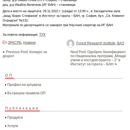
проф. д-р Живко Гочев (ЛТУ-София) – становище
доц. д-р Ивайло Величков (ИГ-БАН) – становище
Дата и място на защитата: 29.11.2022 г. (сряда) от 13:00 ч., в Заседателна зала
„акад. Борис Стефанов“ в Институт за гората – БАН, гр. София, бул. „Св. Климент
Охридски“ №132.
Материали по дисертацията се намират при Научния секретар на ИГ-БАН.
ТУК
За повече информация:
ЗРАСРБ
Новини
,
Forest Research Institute, BAS
Post
Previous Post: Конкурс за
Next Post: Одобрен бенефициент
navigation
доцент
по Национална програма „Млади
учени и постдокторанти – 2“ в
Институт за гората – БАН
ОП
Профил на купувача
Вътрешни правила ОП
Публикации
Продукти
Услуги