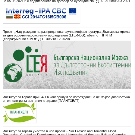
на 05.03.2021 г. с подписването на Договор за субсидия No РД-02-29-68/05.03.2021
Проект „Надграждане на разпределена научна инфраструктура „Българска мрежа
за дългосрочни екосистемни изследвания (LTER-BG), обект от НПКНИ
(споразумение с МОН ДО1-405/18.12.2020)
Институт за Гората при БАН в консорциум за изграждане на центърза диагностика
и технологии за растително здраве (ПЛАНТХЕЛТ)
Институт за гората участва в нов проект – Soil Erosion and Torrential Flood
Prevention: Curriculum Development at the Universities of Western Balkan Countries