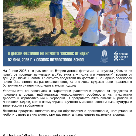
На 2 юни 2025 г., в рамките на Втория детски фестивал на науката „Космос от
идеи“, се проведе арт-лекцията „Растенията – познати и непознати“, водена от
доц. д-р Пламен Глогов. Събитието представи по достъпен, но научно обоснован
начин богатството на растителния свят, като съчета художествени практики с
ботанически знания и изследователски подход.
Участниците се запознаха с характерни растителни видове от градската и
природната среда, наблюдаваха морфологични особености на иглолистни
дървета и изработиха мини хербарии. В програмата бяха включени ролеви и
логически задачи, които стимулираха научното мислене, екологичната култура и
творческото въображение.
Лекцията предложи цялостно научно-образователно преживяване, насърчаващо
любопитството и вниманието към растенията и значението на зелената среда.
Art lecture “Plants – known and unknown”