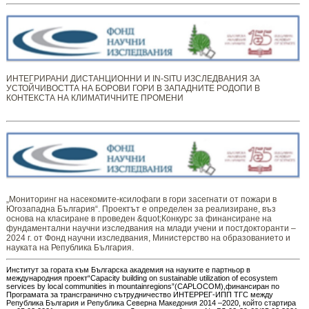
ИНТЕГРИРАНИ ДИСТАНЦИОННИ И IN-SITU ИЗСЛЕДВАНИЯ ЗА
УСТОЙЧИВОСТТА НА БОРОВИ ГОРИ В ЗАПАДНИТЕ РОДОПИ В
КОНТЕКСТА НА КЛИМАТИЧНИТЕ ПРОМЕНИ
„Мониторинг ​​​на ​​насекомите-ксилофаги в гори засегнати от пожари в
Югозападна България“. Проектът е определен за реализиране, въз
основа на класиране в проведен &quot;Конкурс за финансиране на
фундаментални научни изследвания на млади учени и постдокторанти –
2024 г. от Фонд научни изследвания, Министерство на образованието и
науката на Република България.
Институт за гората към Българска академия на науките е партньор в
международния проект“Capacity building on sustainable utilization of ecosystem
services by local communities in mountainregions”(CAPLOCOM),финансиран по
Програмата за трансгранично сътрудничество ИНТЕРРЕГ-ИПП ТГС между
Република България и Република Северна Македония 2014 –2020, който стартира