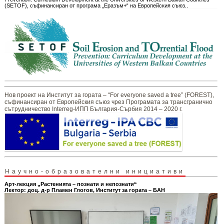
(SETOF), съфинансиран от програма „Еразъм+“ на Европейския съюз..
Нов проект на Институт за гората – “For everyone saved a tree” (FOREST),
съфинансиран от Европейския съюз чрез Програмата за трансгранично
сътрудничество Interreg-ИПП България-Сърбия 2014 – 2020 г.
Научно-образователни инициативи
Арт-лекция „Растенията – познати и непознати“
Лектор: доц. д-р Пламен Глогов, Институт за гората – БАН