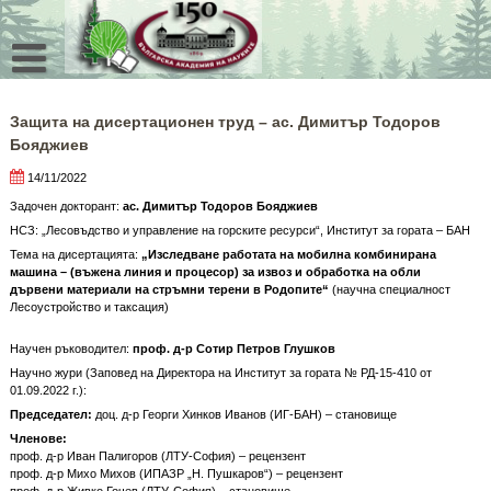
Skip
to
content
Защита на дисертационен труд – ас. Димитър Тодоров
Бояджиев
14/11/2022
Задочен докторант:
ас.
Димитър Тодоров Бояджиев
НСЗ: „Лесовъдство и управление на горските ресурси“, Институт за гората – БАН
Тема на дисертацията:
„Изследване работата на мобилна комбинирана
машина – (въжена линия и процесор) за извоз и обработка на обли
дървени материали на стръмни терени в Родопите“
(научна специалност
Лесоустройство и таксация)
Научен ръководител:
проф. д-р Сотир Петров Глушков
Научно жури (Заповед на Директора на Институт за гората № РД-15-410 от
01.09.2022 г.):
Председател:
доц. д-р Георги Хинков Иванов (ИГ-БАН) – становище
Членове:
проф. д-р Иван Палигоров (ЛТУ-София) – рецензент
проф. д-р Михо Михов (ИПАЗР „Н. Пушкаров“) – рецензент