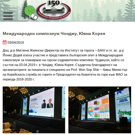
Skip
to
content
Международен симпозиум Чонджу, Южна Корея
03/04/2019
Доц. д-р Миглена Жиянски /Директор на Институт за гората – БАН/ и гл. ас. д-р
Йонко Додев взеха участие и представиха българския опит в Международния
симпозиум за планиране на горски оздравителен комплекс Чудикуон, който се
състоя на 03.04.2019 г. в Чонджу, Южна Корея. Сърдечна благодарност на
организаторите за поканата и специално на Prof. Won Sop Shin – бивш Министър
на Корейската служба по горите и Председател на Комитета по гори към ФАО за
периода 2018-2020 г.