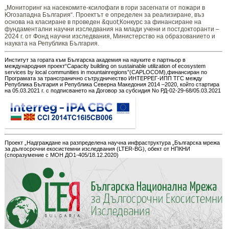
„Мониторинг ​​​на ​​насекомите-ксилофаги в гори засегнати от пожари в
Югозападна България“. Проектът е определен за реализиране, въз
основа на класиране в проведен &quot;Конкурс за финансиране на
фундаментални научни изследвания на млади учени и постдокторанти –
2024 г. от Фонд научни изследвания, Министерство на образованието и
науката на Република България.
Институт за гората към Българска академия на науките е партньор в
международния проект“Capacity building on sustainable utilization of ecosystem
services by local communities in mountainregions”(CAPLOCOM),финансиран по
Програмата за трансгранично сътрудничество ИНТЕРРЕГ-ИПП ТГС между
Република България и Република Северна Македония 2014 –2020, който стартира
на 05.03.2021 г. с подписването на Договор за субсидия No РД-02-29-68/05.03.2021
Проект „Надграждане на разпределена научна инфраструктура „Българска мрежа
за дългосрочни екосистемни изследвания (LTER-BG), обект от НПКНИ
(споразумение с МОН ДО1-405/18.12.2020)