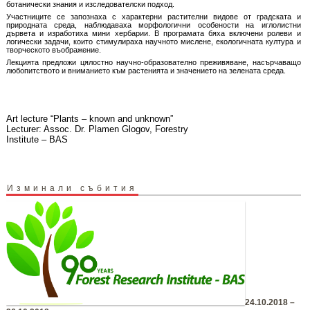
ботанически знания и изследователски подход.
Участниците се запознаха с характерни растителни видове от градската и
природната среда, наблюдаваха морфологични особености на иглолистни
дървета и изработиха мини хербарии. В програмата бяха включени ролеви и
логически задачи, които стимулираха научното мислене, екологичната култура и
творческото въображение.
Лекцията предложи цялостно научно-образователно преживяване, насърчаващо
любопитството и вниманието към растенията и значението на зелената среда.
Art lecture “Plants – known and unknown”
Lecturer: Assoc. Dr. Plamen Glogov, Forestry
Institute – BAS
Изминали събития
24.10.2018 –