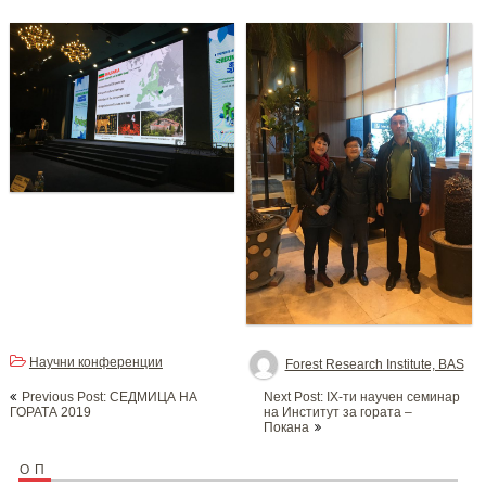
Научни конференции
Forest Research Institute, BAS
Post
Previous Post: СЕДМИЦА НА
Next Post: IX-ти научен семинар
navigation
ГОРАТА 2019
на Институт за гората –
Покана
ОП