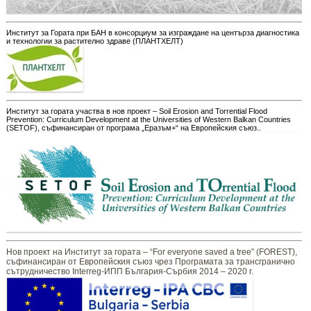
Институт за Гората при БАН в консорциум за изграждане на центърза диагностика
и технологии за растително здраве (ПЛАНТХЕЛТ)
Институт за гората участва в нов проект – Soil Erosion and Torrential Flood
Prevention: Curriculum Development at the Universities of Western Balkan Countries
(SETOF), съфинансиран от програма „Еразъм+“ на Европейския съюз..
Нов проект на Институт за гората – “For everyone saved a tree” (FOREST),
съфинансиран от Европейския съюз чрез Програмата за трансгранично
сътрудничество Interreg-ИПП България-Сърбия 2014 – 2020 г.