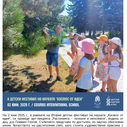
На 2 юни 2025 г., в рамките на Втория детски фестивал на науката „Космос от
идеи“, се проведе арт-лекцията „Растенията – познати и непознати“, водена от
доц. д-р Пламен Глогов. Събитието представи по достъпен, но научно обоснован
начин богатството на растителния свят, като съчета художествени практики с