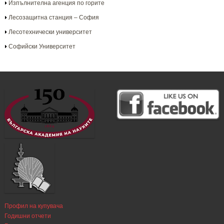
Изпълнителна агенция по горите
Лесозащитна станция – София
Лесотехнически университет
Софийски Университет
Профил на купувача
Годишни отчети