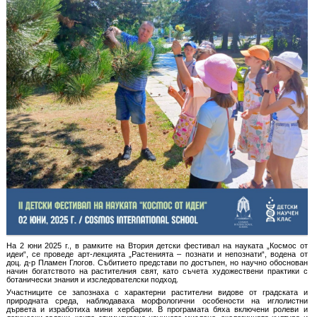
На 2 юни 2025 г., в рамките на Втория детски фестивал на науката „Космос от
идеи“, се проведе арт-лекцията „Растенията – познати и непознати“, водена от
доц. д-р Пламен Глогов. Събитието представи по достъпен, но научно обоснован
начин богатството на растителния свят, като съчета художествени практики с
ботанически знания и изследователски подход.
Участниците се запознаха с характерни растителни видове от градската и
природната среда, наблюдаваха морфологични особености на иглолистни
дървета и изработиха мини хербарии. В програмата бяха включени ролеви и