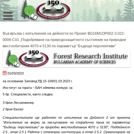
Skip
to
content
Във връзка с изпълнение на дейности по Проект BG16M1OP002-3.021-
0006-C01 „Подобряване на природозащитното състояние на природни
местообитания 4070 и 5130 по параметър “Бъдещи перспективи”
01/03/2023
на основание Заповед РД 15-109/01.03.2023 г.
Институт за гората – БАН обявява конкурс за
5 бр. Специалисти, както следва:
3 броя Лесоинженер
2 броя Еколог
Специалиститите ще работят по изпълнение на Дейност 2 от проекта
“Изпълнение на мерки за насърчаване на спорадична паша по параметър
“Бъдещи перспективи” за природни местообитания 4070 и 5130″, Поддейност
2.5., етап 2.5.1 Работа с отговорни институции
и
етап 2.5.2. Организиране на