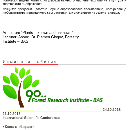
логически задачи, които стимулираха научното мислене, екологичната култура и
творческото въображение.
Лекцията предложи цялостно научно-образователно преживяване, насърчаващо
любопитството и вниманието към растенията и значението на зелената среда.
Art lecture “Plants – known and unknown”
Lecturer: Assoc. Dr. Plamen Glogov, Forestry
Institute – BAS
Изминали събития
24.10.2018 –
26.10.2018
International Scientific Conference
Книга с абстракти