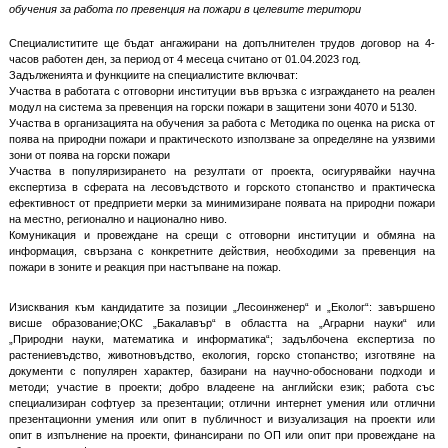
обучения за работа по превенция на пожари в целевите територи
Специалиститите ще бъдат ангажирани на допълнителен трудов договор на 4-
часов работен ден, за период от 4 месеца считано от 01.04.2023 год.
Задълженията и функциите на специалистите включват:
Участва в работата с отговорни институции във връзка с изграждането на реален
модул на система за превенция на горски пожари в защитени зони 4070 и 5130.
Участва в организацията на обучения за работа с Методика по оценка на риска от
поява на природни пожари и практическото използване за определяне на уязвими
зони от поява на горски пожари
Участва в популяризирането на резултати от проекта, осигурявайки научна
експертиза в сферата на лесовъдството и горското стопанство и практическа
ефективност от предприети мерки за минимизиране появата на природни пожари
на местно, регионално и национално ниво.
Комуникация и провеждане на срещи с отговорни институции и обмяна на
информация, свързана с конкретните действия, необходими за превенция на
пожари в зоните и реакция при настъпване на пожар.
Изисквания към кандидатите за позиции „Лесоинженер“ и „Еколог“: завършено
висше образование;ОКС „Бакалавър“ в областта на „Аграрни науки“ или
„Природни науки, математика и информатика“; задълбочена експертиза по
растениевъдство, животновъдство, екология, горско стопанство; изготвяне на
документи с популярен характер, базирани на научно-обосновани подходи и
методи; участие в проекти; добро владеене на английски език; работа със
специализиран софтуер за презентации; отлични интернет умения или отлични
презентационни умения или опит в публичност и визуализация на проекти или
опит в изпълнение на проекти, финансирани по ОП или опит при провеждане на