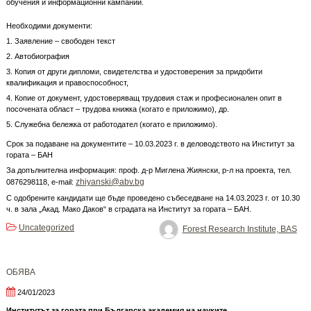
обучения и информационни кампании.
Необходими документи:
1. Заявление – свободен текст
2. Автобиография
3. Копия от други дипломи, свидетелства и удостоверения за придобити
квалификация и правоспособност,
4. Копие от документ, удостоверяващ трудовия стаж и професионален опит в
посочената област – трудова книжка (когато е приложимо), др.
5. Служебна бележка от работодател (когато е приложимо).
Срок за подаване на документите – 10.03.2023 г. в деловодството на Институт за
гората – БАН
За допълнителна информация: проф. д-р Миглена Жиянски, р-л на проекта, тел.
zhiyanski@abv.bg
0876298118, e-mail:
С одобрените кандидати ще бъде проведено събеседване на 14.03.2023 г. от 10.30
ч. в зала „Акад. Мако Даков“ в сградата на Институт за гората – БАН.
Uncategorized
Forest Research Institute, BAS
OБЯВА
24/01/2023
Институтът за гората при Българска академия на науките