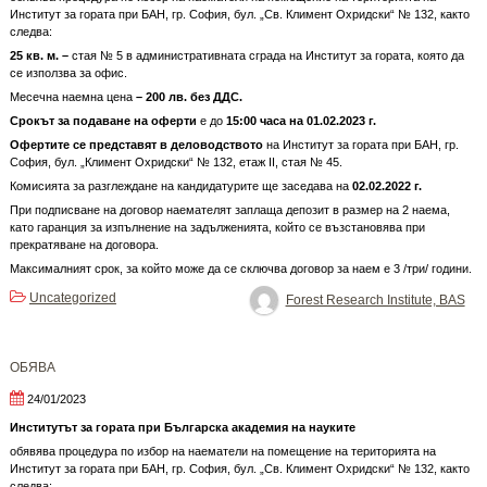
Институт за гората при БАН, гр. София, бул. „Св. Климент Охридски“ № 132, както
следва:
25
кв. м. –
стая № 5 в административната сграда на Институт за гората, която да
се използва за офис.
Месечна наемна цена
–
200
лв. без ДДС.
Срокът за подаване на оферти
е до
15:00 часа на
01
.0
2
.202
3
г.
Офертите се представят в деловодството
на Институт за гората при БАН, гр.
София, бул. „Климент Охридски“ № 132, етаж II, стая № 45.
Комисията за разглеждане на кандидатурите ще заседава на
02
.0
2
.2022 г.
При подписване на договор наемателят заплаща депозит в размер на 2 наема,
като гаранция за изпълнение на задълженията, който се възстановява при
прекратяване на договора.
Максималният срок, за който може да се сключва договор за наем е 3 /три/ години.
Uncategorized
Forest Research Institute, BAS
OБЯВА
24/01/2023
Институтът за гората при Българска академия на науките
обявява процедура по избор на наематели на помещение на територията на
Институт за гората при БАН, гр. София, бул. „Св. Климент Охридски“ № 132, както
следва: