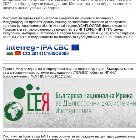
2024 г. от Фонд научни изследвания, Министерство на образованието и
науката на Република България.
Институт за гората към Българска академия на науките е партньор в
международния проект“Capacity building on sustainable utilization of ecosystem
services by local communities in mountainregions”(CAPLOCOM),финансиран по
Програмата за трансгранично сътрудничество ИНТЕРРЕГ-ИПП ТГС между
Република България и Република Северна Македония 2014 –2020, който стартира
на 05.03.2021 г. с подписването на Договор за субсидия No РД-02-29-68/05.03.2021
Проект „Надграждане на разпределена научна инфраструктура „Българска мрежа
за дългосрочни екосистемни изследвания (LTER-BG), обект от НПКНИ
(споразумение с МОН ДО1-405/18.12.2020)
Институт за Гората при БАН в консорциум за изграждане на центърза диагностика