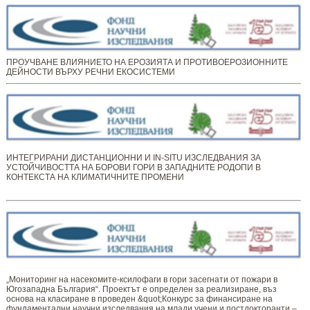
ПРОУЧВАНЕ ВЛИЯНИЕТО НА ЕРОЗИЯТА И ПРОТИВОЕРОЗИОННИТЕ
ДЕЙНОСТИ ВЪРХУ РЕЧНИ ЕКОСИСТЕМИ
ИНТЕГРИРАНИ ДИСТАНЦИОННИ И IN-SITU ИЗСЛЕДВАНИЯ ЗА
УСТОЙЧИВОСТТА НА БОРОВИ ГОРИ В ЗАПАДНИТЕ РОДОПИ В
КОНТЕКСТА НА КЛИМАТИЧНИТЕ ПРОМЕНИ
„Мониторинг ​​​на ​​насекомите-ксилофаги в гори засегнати от пожари в
Югозападна България“. Проектът е определен за реализиране, въз
основа на класиране в проведен &quot;Конкурс за финансиране на
фундаментални научни изследвания на млади учени и постдокторанти –