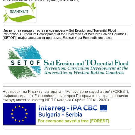
и технологии за растително здраве (ПЛАНТХЕЛТ)
Институт за гората участва в нов проект – Soil Erosion and Torrential Flood
Prevention: Curriculum Development at the Universities of Western Balkan Countries
(SETOF), съфинансиран от програма „Еразъм+“ на Европейския съюз..
Нов проект на Институт за гората – “For everyone saved a tree” (FOREST),
съфинансиран от Европейския съюз чрез Програмата за трансгранично
сътрудничество Interreg-ИПП България-Сърбия 2014 – 2020 г.