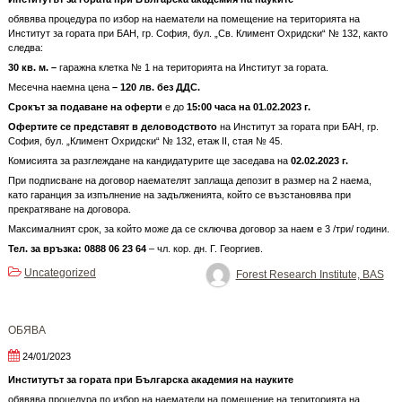
обявява процедура по избор на наематели на помещение на територията на
Институт за гората при БАН, гр. София, бул. „Св. Климент Охридски“ № 132, както
следва:
30 кв. м. –
гаражна клетка № 1 на територията на Институт за гората.
Месечна наемна цена
– 120 лв. без ДДС.
Срокът за подаване на оферти
е до
15:00 часа на
0
1.0
2
.202
3
г.
Офертите се представят в деловодството
на Институт за гората при БАН, гр.
София, бул. „Климент Охридски“ № 132, етаж II, стая № 45.
Комисията за разглеждане на кандидатурите ще заседава на
0
2.0
2
.202
3
г.
При подписване на договор наемателят заплаща депозит в размер на 2 наема,
като гаранция за изпълнение на задълженията, който се възстановява при
прекратяване на договора.
Максималният срок, за който може да се сключва договор за наем е 3 /три/ години.
Тел. за връзка: 0888 06 23 64
– чл. кор. дн. Г. Георгиев.
Uncategorized
Forest Research Institute, BAS
OБЯВА
24/01/2023
Институтът за гората при Българска академия на науките
обявява процедура по избор на наематели на помещение на територията на