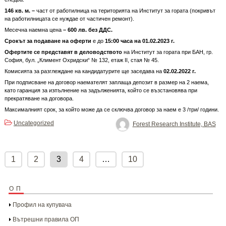
1
46
кв. м. –
част от работилница на територията на Институт за гората (покривът
на работилницата се нуждае от частичен ремонт).
Месечна наемна цена
–
600
лв. без ДДС.
Срокът за подаване на оферти
е до
15:00 часа на
01
.0
2
.202
3
г.
Офертите се представят в деловодството
на Институт за гората при БАН, гр.
София, бул. „Климент Охридски“ № 132, етаж II, стая № 45.
Комисията за разглеждане на кандидатурите ще заседава на
02
.0
2
.2022 г.
При подписване на договор наемателят заплаща депозит в размер на 2 наема,
като гаранция за изпълнение на задълженията, който се възстановява при
прекратяване на договора.
Максималният срок, за който може да се сключва договор за наем е 3 /три/ години.
Uncategorized
Forest Research Institute, BAS
Posts
pagination
1
2
3
4
…
10
ОП
Профил на купувача
Вътрешни правила ОП