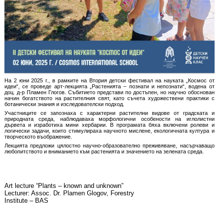
На 2 юни 2025 г., в рамките на Втория детски фестивал на науката „Космос от
идеи“, се проведе арт-лекцията „Растенията – познати и непознати“, водена от
доц. д-р Пламен Глогов. Събитието представи по достъпен, но научно обоснован
начин богатството на растителния свят, като съчета художествени практики с
ботанически знания и изследователски подход.
Участниците се запознаха с характерни растителни видове от градската и
природната среда, наблюдаваха морфологични особености на иглолистни
дървета и изработиха мини хербарии. В програмата бяха включени ролеви и
логически задачи, които стимулираха научното мислене, екологичната култура и
творческото въображение.
Лекцията предложи цялостно научно-образователно преживяване, насърчаващо
любопитството и вниманието към растенията и значението на зелената среда.
Art lecture “Plants – known and unknown”
Lecturer: Assoc. Dr. Plamen Glogov, Forestry
Institute – BAS