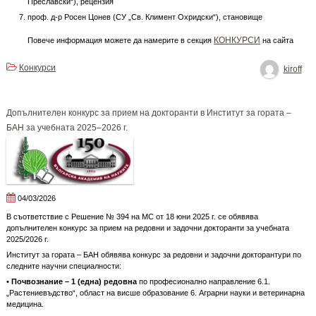
Преславски“), рецензия
проф. д-р Росен Цонев (СУ „Св. Климент Охридски“), становище
КОНКУРСИ
Повече информация можете да намерите в секция
на сайта
Конкурси
kiroff
Допълнителен конкурс за прием на докторанти в Институт за гората –
БАН за учебната 2025–2026 г.
04/03/2026
В съответствие с Решение № 394 на МС от 18 юни 2025 г. се обявява
допълнителен конкурс за прием на редовни и задочни докторанти за учебната
2025/2026 г.
Институт за гората – БАН обявява конкурс за редовни и задочни докторантури по
следните научни специалности:
•
Почвознание – 1 (една) редовна
по професионално направление 6.1.
„Растениевъдство“, област на висше образование 6. Аграрни науки и ветеринарна
медицина.