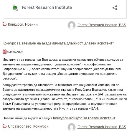
Конкурси
Новини
,
Forest Research Institute, BAS
Конкурс за заемане на академичната длъжност „главен асистент“
03/07/2026
Институтът за гората при Българската академия на науките обявява конкурс за
заемане на академична длъжност „главен асистент“ по професионално
направление 6.5. „Горско стопанство“, научна специалност „Лесовъдство, вкл.
Дендрология“ за нуждите на секция „Лесовъдство и управление на горските
ресурси“.
Кандидатите трябва да отговарят на минималните национални изисквания по
Закона за развитието на академичния състав в Република България, както и на
специфичните минимални изисквания на Институт за гората – БАН за заемане на
академичната длъжност „главен асистент“, съгласно глава 6, т. 3 и Приложение №
1 към Правилника за условията и реда за придобиване на научни степени и
заемане на академични длъжности в Институт за гората – БАН.
Конкурси/Конкурс за главен асистент
Повече може да видите в секция
Uncategorized
Конкурси
,
Forest Research Institute, BAS