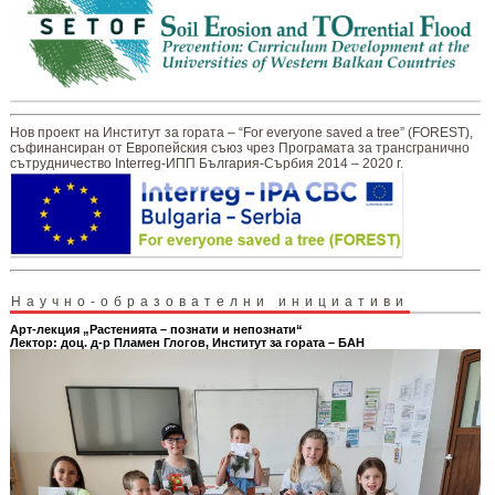
Нов проект на Институт за гората – “For everyone saved a tree” (FOREST),
съфинансиран от Европейския съюз чрез Програмата за трансгранично
сътрудничество Interreg-ИПП България-Сърбия 2014 – 2020 г.
Научно-образователни инициативи
Арт-лекция „Растенията – познати и непознати“
Лектор: доц. д-р Пламен Глогов, Институт за гората – БАН