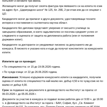
попълнят и неговите три имена.
Желаещите могат да получат своята фактура при явяването си на изпита по език
на адрес бул. „Цариградско шосе“ № 125, бл. 26Б, 2-ри етаж или да се свържат с
ЦО.
Кандидатите могат да прилагат и други документи, удостоверяващи техните
интереси и постижения в съответната научна област.
Кандидатите без дипломи представят уверение от висшето училище за
завършено образование, в което задължително се посочва средният успех от
следването и оценката от защита на дипломната работа (или от положения
държавен изпит).
Кандидатите за докторанти се уведомяват писмено за допускането им до
конкурса. В писмото е указано кога и къде да получат конспектите за конкурсните
изпити.
Изпитите ще се проведат:
• По специалността: от 15 до 19.06.2026 година.
• По чужди езици: от 22 до 26.06.2026 година.
Изисквания:
Успешно издържали конкурсните изпити са кандидатите, получили
оценка от изпита по специалността най-малко мн. добър 4,50 и по чужд език не по-
малко от добър 4,00.
Срок
за подаване на документите в деловодството на Институт за гората
:
от
06.03.2026 г. до 05.05.2026 г.
Документи за участие в конкурса се подават всеки работен ден от 9:00 ч. до 16:00
ч. в Деловодството на Институт за гората – БАН, София, бул. „Св. Климент
Охридски“ №132. За контакти: доц. Пламен Глогов, научен секретар на ИГ-БАН,