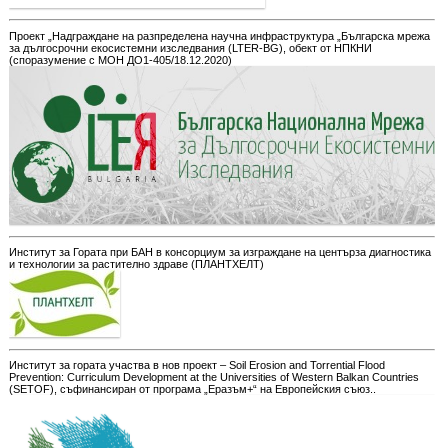
Проект „Надграждане на разпределена научна инфраструктура „Българска мрежа
за дългосрочни екосистемни изследвания (LTER-BG), обект от НПКНИ
(споразумение с МОН ДО1-405/18.12.2020)
Институт за Гората при БАН в консорциум за изграждане на центърза диагностика
и технологии за растително здраве (ПЛАНТХЕЛТ)
Институт за гората участва в нов проект – Soil Erosion and Torrential Flood
Prevention: Curriculum Development at the Universities of Western Balkan Countries
(SETOF), съфинансиран от програма „Еразъм+“ на Европейския съюз..