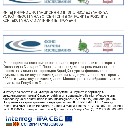
ИНТЕГРИРАНИ ДИСТАНЦИОННИ И IN-SITU ИЗСЛЕДВАНИЯ ЗА
УСТОЙЧИВОСТТА НА БОРОВИ ГОРИ В ЗАПАДНИТЕ РОДОПИ В
КОНТЕКСТА НА КЛИМАТИЧНИТЕ ПРОМЕНИ
„Мониторинг ​​​на ​​насекомите-ксилофаги в гори засегнати от пожари в
Югозападна България“. Проектът е определен за реализиране, въз
основа на класиране в проведен &quot;Конкурс за финансиране на
фундаментални научни изследвания на млади учени и постдокторанти –
2024 г. от Фонд научни изследвания, Министерство на образованието и
науката на Република България.
Институт за гората към Българска академия на науките е партньор в
международния проект“Capacity building on sustainable utilization of ecosystem
services by local communities in mountainregions”(CAPLOCOM),финансиран по
Програмата за трансгранично сътрудничество ИНТЕРРЕГ-ИПП ТГС между
Република България и Република Северна Македония 2014 –2020, който стартира
на 05.03.2021 г. с подписването на Договор за субсидия No РД-02-29-68/05.03.2021