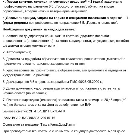
•
„Горски култури, селекция и семепроизводство“ – 1 (една) задочна
по
професионално направление 6.5. „Горско стопанство“, област на висше
образование „Аграрни науки и ветеринарна медицина“.
• „
Лесомелиорации, защита на горите и специални ползвания в горите“ – 1
(една) редовна
по професионално направление 6.5. „Горско стопанство“.
Необходими документи за кандидатстване:
1. Заявление до директора на ИГ-БАН, в което кандидатите посочват
специалността (специалностите), за която кандидатстват, и чуждия език, по който
ще държат втория конкурсен изпит.
2. Автобиография;
3. Диплома за придобита образователно-квалификационна степен „магистър“ с
приложението или нотариално заверено копие от нея;
4. Удостоверение за признато висше образование, ако дипломата е издадена от
чуждестранно висше училище;
5. Декларация по § 5 от доп. разпоредби на ПМС 90/26.05.2000 г.;
6. Други документи, удостоверяващи интереси и постижения в съответната
научна област (по желание);
7. Платежно нареждане (или копие) за платена такса в размер на 20,45 евро (40
лв.) по банковата сметка на Център за обучение при БАН:
Банкова сметка: УНИ КРЕДИТ БУЛБАНК
IBAN: BG12UNCR96603120715116
Основание за плащане: Такса Канд.Докт.Изпит
При превод от сметка, която не е на името на кандидат-докторанта, моля да се