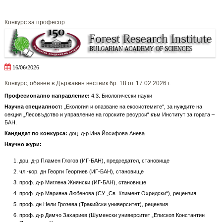
Конкурс за професор
16/06/2026
Конкурс, обявен в Държавен вестник бр. 18 от 17.02.2026 г.
Професионално направление:
4.3. Биологически науки
Научна специалност:
„Екология и опазване на екосистемите“, за нуждите на
секция „Лесовъдство и управление на горските ресурси“ към Институт за гората –
БАН.
Кандидат по конкурса
:
доц. д-р Ина Йосифова Анева
Научно жури:
доц. д-р Пламен Глогов (ИГ-БАН), председател, становище
чл.-кор. дн Георги Георгиев (ИГ-БАН), становище
проф. д-р Миглена Жиянски (ИГ-БАН), становище
проф. д-р Марияна Любенова (СУ „Св. Климент Охридски“), рецензия
проф. дн Нели Грозева (Тракийски университет), рецензия
проф. д-р Димчо Захариев (Шуменски университет „Епископ Константин