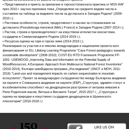
• Представената и приета за прилагане в горскостопанската практика от МЗХ-ИАГ
през 2010 г. научно-приложна тема „Определяне на средните видови числа и
съставяне на таблица за видовите числа за дугласката в Западни Родопи“ (2009-
2010 г.).
• Растежни особености, строеж, продуктивност и насоки за стопанисване на
дугласката (Pseudotsuga menziesii (Mirb.) Franco) в Западни Родопи (2007-2014 г.);
• Растеж, строеж и производителност на изкуствени иглолистни екосистеми,
създадени в Северозападните Родопи (2014-2019 г.);
• Ресурсна оценка на гори и горски земи (2014-2019 г.);
Реализирани са участия и в няколко международни и национални проекта като
финансирания от EU, Lifelong Learning Programme “Case Forest-pedagogics towards
sustainable development” (2008-2010); COST-EU RTD Framework Programme FP-
1001- USEWOOD „Improving Data and Information on the Potential Supply of
WoodResources: A European: Approach from Multisource National Forest Inventories“
(2010-2014); Българо-швейцарска програма „Изследвания” (SNCF и МОН, 2011-
2016) ”Land-use and management impacts on carbon sequestration in mountain
ecosystems”; Проект за международно сътрудничество между Българска академия
на науките и Словашката академия на науките (ЕБР) „Структура, здравен статус и
възобновителна способност на дендроценози разстроени от ветрова инвазия в
Рило-Родопския масив, Витоша и Високите Татри”, 2015-2017 г.; „Структура и
оценка на природни и изкуствено създадени дендроценози в Шуменското
плоскогорие“ (2016-2018 г.)