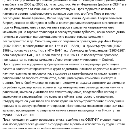
е на базата от 2000 до 2005 г.); гл. ас. д-р. инж. Ангел Ферезлиев (работи в ОБИГ и е
неин ръководител от юни 2006 г. и понастоящем). През годините в базата са
намерили своето професионално поприще още инж. д-р Гено Пеев и техник-
лесовъдите Никола Руменин, Васил Кадурин, Венета Руменина, Георги Колчагов.
В продължение на 65 години в района са извършвани изследвания в иглолистните
гори на Родопите, като са проучвани въпроси в различни направления като
механизация на горския транспорт и лесокултурните дейности, общо лесовъдство,
генетика и селекция на горскодървесните видове, горска таксация и
лесоустройство и др. Своите научни изследвани са провеждали д-р Илия Радков
(1962-1964 г., в последствие ст.н.с .I ст. в ИГ – БАН), н.с. Димитър Кушлев (1962-
1969 г., по-късно ст.н.с. II ст. в ИГ – БАН), н.с. Александър Александров (1963-1967,
сега академик в БАН), н.с. Иван Михов (1968-1971 г., в последствие професор,
преподавател по горска таксация в Лесотехнически университет – София).
През годините е подържана добра връзка на научните сътрудници, работещи в
базата с колегите от практиката и други ведомства. Вземали са участие в местните
научно-технически мероприятия, в курсове за квалификация на служителите и
работниците от горските стопанства, в специализирани комисии и експертни
съвети. Голям брой ученици от горския техникум в града са изготвяли дипломните
си работи и доклади по материали и под методическото ръководство на научните
работници, които са участвали при тяхното обучение, представяйки нагледни
материали и запознавайки ги с новости в областта на горското стопанство.
Сътрудниците са участвали при провеждане на лесоустройствените съвещания и
приемане на лесоустройствените проекти. Изготвяни са множество рецензии във
връзка с процедурите по защита на научна степен на кандидати от Институт за
гората – БАН и ВЛТИ.
През последните години изследователската дейност на ОБИГ-ИГ е ориентирана
към изследователска дейност в създадените в региона иглолистни култури. В тази
връзка са изпълнени и се работи по следните проекти: