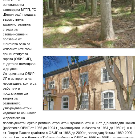
основание на
заповед на МГГП, ГС
„Велинград“ предава
ведомствена
административна
сграда за
стопанисване и
ползване от
Опитната база за
иглолистните гори
при Институт за
гората (ОБИГ-ИГ),
където се помещава
и до днес.
Историята на ОБИГ-
ИГ е историята на
лесовъдите, които са
работили и
продължават да
творят за
развитието,
утвърждаването и
издигането на нивото
и престижа на
лесовъдската наука в региона, страната и чужбина: ст.н.с. II ст. д-р Костадин Шиков
(работил в ОБИГ от 1955 до 1994 г., ръководител на базата от 1961 до 1989 г.); н.с. I
ст. Георги Пасков (работил в ОБИГ от 1965 до 2000 г., завеждащ базата 1989-2000
г.); н.с. I ст., д-р Димитър Табаков (работил в ОБИГ от 1966 до 2005 г., ръководител