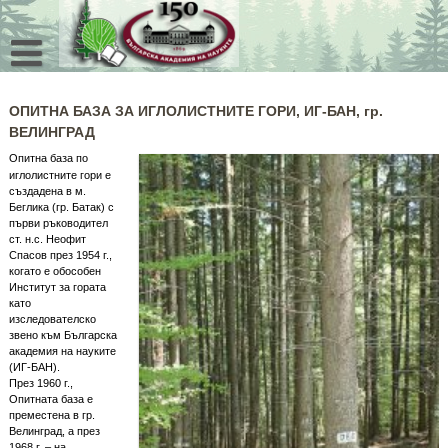
Skip
to
content
ОПИТНА БАЗА ЗА ИГЛОЛИСТНИТЕ ГОРИ, ИГ-БАН, гр.
ВЕЛИНГРАД
Опитна база по
иглолистните гори е
създадена в м.
Беглика (гр. Батак) с
първи ръководител
ст. н.с. Неофит
Спасов през 1954 г.,
когато е обособен
Институт за гората
като
изследователско
звено към Българска
академия на науките
(ИГ-БАН).
През 1960 г.,
Опитната база е
преместена в гр.
Велинград, а през
1968 г. – на