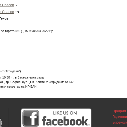
в Спасов
БГ
в Спасов
EN
Генов
за гората № РД-15-96/05.04.2022 г.):
)
ент Охридски“)
от 10:30 ч., в Заседателна зала
БАН, гр. София, бул. „Св. Климент Охридски“ №132.
чния секретар на ИГ-БАН.
Профил 
Годишни
Биоекол