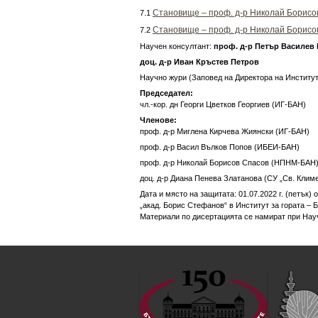
Становище – проф. д-р Николай Борисо
7.1
Становище – проф. д-р Николай Борисо
7.2
Научен консултант:
проф. д-р Петър Василев 
доц. д-р Иван Кръстев Петров
Научно жури (Заповед на Директора на Институт 
Председател:
чл.-кор. дн Георги Цветков Георгиев (ИГ-БАН)
Членове:
проф. д-р Миглена Кирчева Жиянски (ИГ-БАН)
проф. д-р Васил Вълков Попов (ИБЕИ-БАН)
проф. д-р Николай Борисов Спасов (НПНМ-БАН
доц. д-р Диана Пенева Златанова (СУ „Св. Клим
Дата и място на защитата: 01.07.2022 г. (петък) 
„акад. Борис Стефанов“ в Институт за гората – 
Материали по дисертацията се намират при Нау