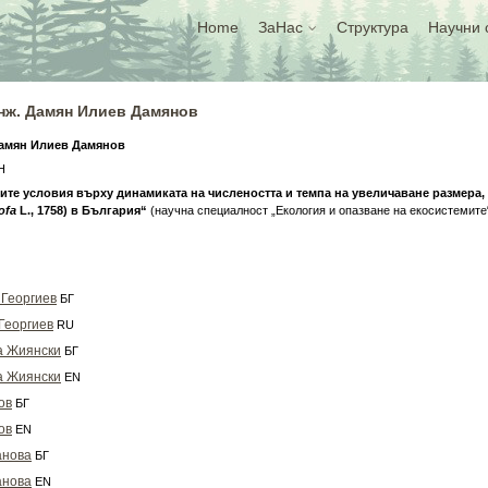
Home
ЗаНас
Структура
Научни 
инж. Дамян Илиев Дамянов
амян Илиев Дамянов
Н
те условия върху динамиката на числеността и темпа на увеличаване размера, 
ofa
L., 1758) в България“
(научна специалност „Екология и опазване на екосистемите
 Георгиев
БГ
 Георгиев
RU
а Жиянски
БГ
а Жиянски
EN
ов
БГ
ов
EN
анова
БГ
анова
EN