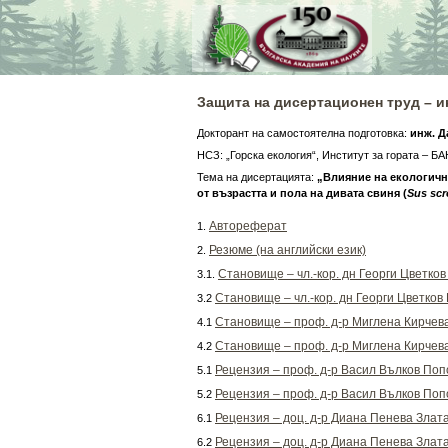
Skip
to
content
Защита на дисертационен труд – 
Докторант на самостоятелна подготовка:
инж.
Д
НСЗ: „Горска екология“, Институт за гората – БА
Тема на дисертацията:
„Влияние на екологични
от възрастта и пола на дивата свиня (
Sus scr
Автореферат
1.
Резюме (на английски език)
2.
Становище – чл.-кор. дн Георги Цветков
3.1.
Становище – чл.-кор. дн Георги Цветков
3.2
Становище – проф. д-р Миглена Кирчев
4.1
Становище – проф. д-р Миглена Кирчев
4.2
Рецензия – проф. д-р Васил Вълков Поп
5.1
Рецензия – проф. д-р Васил Вълков Поп
5.2
Рецензия – доц. д-р Диана Пенева Злат
6.1
Рецензия – доц. д-р Диана Пенева Злат
6.2