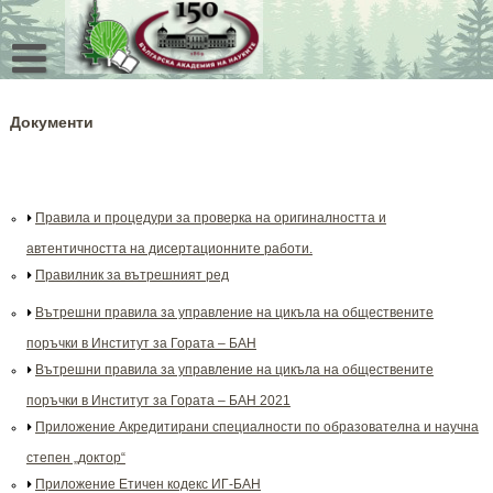
Skip
to
content
Документи
Правила и процедури за проверка на оригиналността и
автентичността на дисертационните работи.
Правилник за вътрешният ред
Вътрешни правила за управление на цикъла на обществените
поръчки в Институт за Гората – БАН
Вътрешни правила за управление на цикъла на обществените
поръчки в Институт за Гората – БАН 2021
Приложение Акредитирани специалности по образователна и научна
степен „доктор“
Приложение Етичен кодекс ИГ-БАН