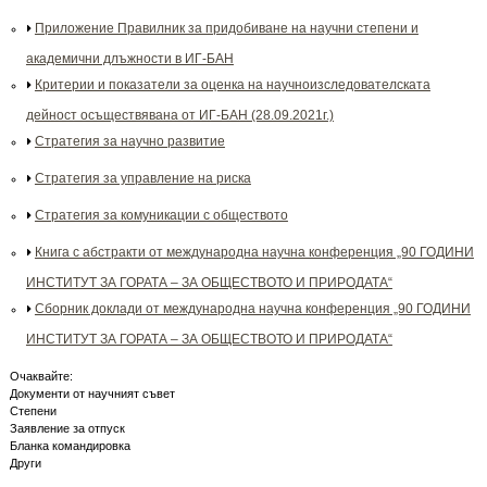
Приложение Правилник за придобиване на научни степени и
академични длъжности в ИГ-БАН
Критерии и показатели за оценка на научноизследователската
дейност осъществявана от ИГ-БАН (28.09.2021г.)
Стратегия за научно развитие
Стратегия за управление на риска
Стратегия за комуникации с обществото
Книга с абстракти от международна научна конференция „90 ГОДИНИ
ИНСТИТУТ ЗА ГОРАТА – ЗА ОБЩЕСТВОТО И ПРИРОДАТА“
Сборник доклади от международна научна конференция „90 ГОДИНИ
ИНСТИТУТ ЗА ГОРАТА – ЗА ОБЩЕСТВОТО И ПРИРОДАТА“
Очаквайте:
Документи от научният съвет
Степени
Заявление за отпуск
Бланка командировка
Други