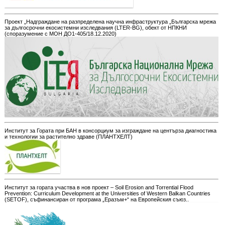
Проект „Надграждане на разпределена научна инфраструктура „Българска мрежа
за дългосрочни екосистемни изследвания (LTER-BG), обект от НПКНИ
(споразумение с МОН ДО1-405/18.12.2020)
Институт за Гората при БАН в консорциум за изграждане на центърза диагностика
и технологии за растително здраве (ПЛАНТХЕЛТ)
Институт за гората участва в нов проект – Soil Erosion and Torrential Flood
Prevention: Curriculum Development at the Universities of Western Balkan Countries
(SETOF), съфинансиран от програма „Еразъм+“ на Европейския съюз..