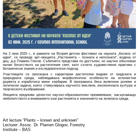
На 2 юни 2025 г., в рамките на Втория детски фестивал на науката „Космос от
идеи“, се проведе арт-лекцията „Растенията – познати и непознати“, водена от
доц. д-р Пламен Глогов. Събитието представи по достъпен, но научно обоснован
начин богатството на растителния свят, като съчета художествени практики с
ботанически знания и изследователски подход.
Участниците се запознаха с характерни растителни видове от градската и
природната среда, наблюдаваха морфологични особености на иглолистни
дървета и изработиха мини хербарии. В програмата бяха включени ролеви и
логически задачи, които стимулираха научното мислене, екологичната култура и
творческото въображение.
Лекцията предложи цялостно научно-образователно преживяване, насърчаващо
любопитството и вниманието към растенията и значението на зелената среда.
Art lecture “Plants – known and unknown”
Lecturer: Assoc. Dr. Plamen Glogov, Forestry
Institute – BAS