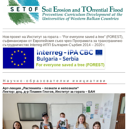
Нов проект на Институт за гората – “For everyone saved a tree” (FOREST),
съфинансиран от Европейския съюз чрез Програмата за трансгранично
сътрудничество Interreg-ИПП България-Сърбия 2014 – 2020 г.
Научно-образователни инициативи
Арт-лекция „Растенията – познати и непознати“
Лектор: доц. д-р Пламен Глогов, Институт за гората – БАН