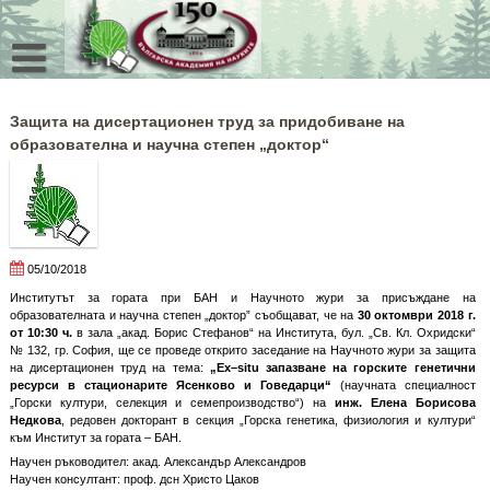
Skip
to
content
Защита на дисертационен труд за придобиване на
образователна и научна степен „доктор“
05/10/2018
Институтът за гората при БАН и Научното жури за присъждане на
образователната и научна степен „доктор” съобщават, че на
30 октомври 2018 г.
от 10:30 ч.
в зала „акад. Борис Стефанов“ на Института, бул. „Св. Кл. Охридски“
№ 132, гр. София, ще се проведе открито заседание на Научното жури за защита
на дисертационен труд на тема:
„
Ex
–
situ
запазване на горските генетични
ресурси в стационарите Ясенково и Говедарци“
(научната специалност
„Горски култури, селекция и семепроизводство“) на
инж.
Елена Борисова
Недкова
, редовен докторант в секция „Горска генетика, физиология и култури“
към Институт за гората – БАН.
Научен ръководител: акад. Александър Александров
Научен консултант: проф. дсн Христо Цаков