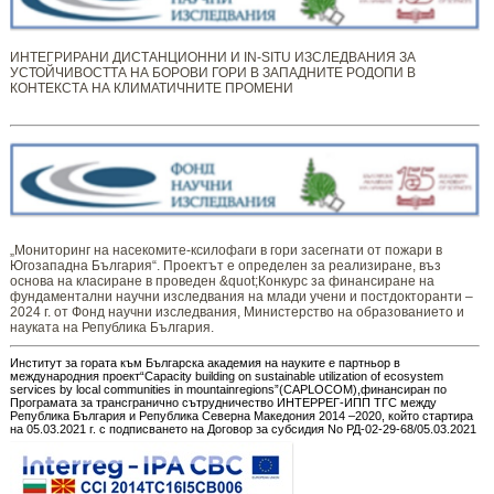
ИНТЕГРИРАНИ ДИСТАНЦИОННИ И IN-SITU ИЗСЛЕДВАНИЯ ЗА
УСТОЙЧИВОСТТА НА БОРОВИ ГОРИ В ЗАПАДНИТЕ РОДОПИ В
КОНТЕКСТА НА КЛИМАТИЧНИТЕ ПРОМЕНИ
„Мониторинг ​​​на ​​насекомите-ксилофаги в гори засегнати от пожари в
Югозападна България“. Проектът е определен за реализиране, въз
основа на класиране в проведен &quot;Конкурс за финансиране на
фундаментални научни изследвания на млади учени и постдокторанти –
2024 г. от Фонд научни изследвания, Министерство на образованието и
науката на Република България.
Институт за гората към Българска академия на науките е партньор в
международния проект“Capacity building on sustainable utilization of ecosystem
services by local communities in mountainregions”(CAPLOCOM),финансиран по
Програмата за трансгранично сътрудничество ИНТЕРРЕГ-ИПП ТГС между
Република България и Република Северна Македония 2014 –2020, който стартира
на 05.03.2021 г. с подписването на Договор за субсидия No РД-02-29-68/05.03.2021