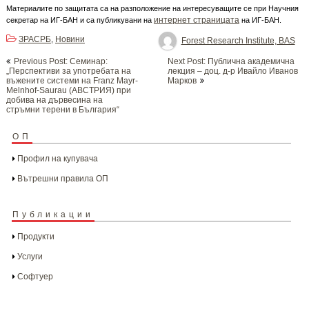
Материалите по защитата са на разположение на интересуващите се при Научния
интернет страницата
секретар на ИГ-БАН и са публикувани на
на ИГ-БАН.
ЗРАСРБ
Новини
,
Forest Research Institute, BAS
Post
Previous Post: Семинар:
Next Post: Публична академична
navigation
„Перспективи за употребата на
лекция – доц. д-р Ивайло Иванов
въжените системи на Franz Мayr-
Марков
Мelnhof-Saurau (АВСТРИЯ) при
добива на дървесина на
стръмни терени в България“
ОП
Профил на купувача
Вътрешни правила ОП
Публикации
Продукти
Услуги
Софтуер