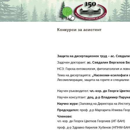
Skip
to
content
Конкурси за асистент
Защита на дисертационен труд – ас. Севдал
Задочен докторант:
ас.
Севдалин Вергилов Б
НСЗ: Горска ентомология, фитопатология и ловн
Тема на дисертацията:
„Насекоми-ксилофаги 
Лесомелиорации, защита на горите и специални 
Научен ръководител:
чл.-кор. дн Георги Цветк
Научен консултант:
доц. д-р Владимир Паруна
Научно жури
(Заповед на Директора на Институт 
Председател:
проф. д-р Маргарита Илиева Гео
Членове:
чл.-кор. дн Георги Цветков Георгиев (ИГ-БАН)
проф. д-р Здравко Кирилов Хубенов (НПНМ-БАН