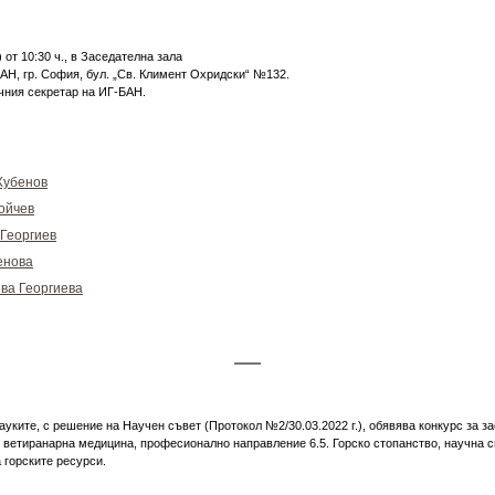
) от 10:30 ч., в Заседателна зала
БАН, гр. София, бул. „Св. Климент Охридски“ №132.
чния секретар на ИГ-БАН.
Хубенов
ойчев
 Георгиев
енова
ва Георгиева
ауките, с решение на Научен съвет (Протокол №2/30.03.2022 г.), обявява конкурс за 
и ветиранарна медицина, професионално направление 6.5. Горско стопанство, научна 
 горските ресурси.