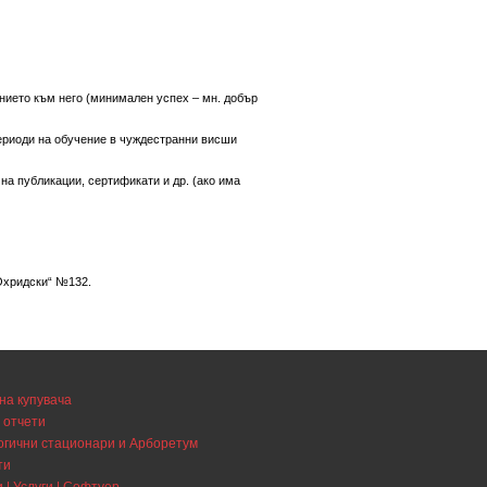
нието към него (минимален успех – мн. добър
периоди на обучение в чуждестранни висши
на публикации, сертификати и др. (ако има
 Охридски“ №132.
на купувача
 отчети
огични стационари и Арборетум
ти