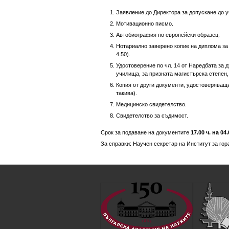
Заявление до Директора за допускане до у
Мотивационно писмо.
Автобиография по европейски образец.
Нотариално заверено копие на диплома за
4.50).
Удостоверение по чл. 14 от Наредбата за
училища, за призната магистърска степен,
Копия от други документи, удостоверяващи
такива).
Медицинско свидетелство.
Свидетелство за съдимост.
Срок за подаване на документите
17.00 ч. на 04.
За справки: Научен секретар на Институт за гор