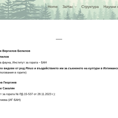
Home
ЗаНас
Структура
Научни 
ин Вергилов Белилов
елилов
а фауна, Институт за гората – БАН
по видове от род
Pinus
и въздействието им за съхненето на култури в Ихтиманс
ползвания в горите)
ов Георгиев
к Сакалян
за гората № РД-15-537 от 28.11.2023 г.):
ргиева (ИГ-БАН)