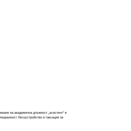
заемане на академична длъжност „асистент“ в
специалност Лесоустройство и таксация за