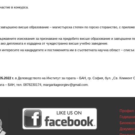
частие в конкурса.
 завършено висше образование – магистърска степен по горско сторанство, с приложе
 държавните изисквания за признаване на придобито висше образование и завършени 
 ако дипломата е издадена от чуждестранно висше учебно заведение.
 интересите на кандидатите и постиженията им в съответната научна област – списък 
05.2022 г.
в Деловодството на Институт за гората – БАН, гр. София, бул. „Св. Климент
ата – БАН, тел. 0878230174, margaritageorgiev@gmail.com.
Профил 
Годишни
Биоекол
Докумен