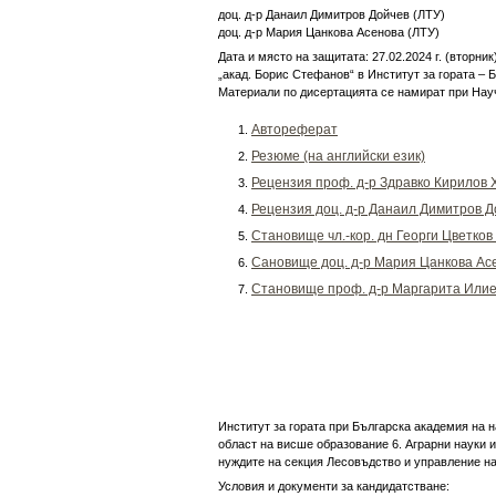
доц. д-р Данаил Димитров Дойчев (ЛТУ)
доц. д-р Мария Цанкова Асенова (ЛТУ)
Дата и място на защитата: 27.02.2024 г. (вторник
„акад. Борис Стефанов“ в Институт за гората – 
Материали по дисертацията се намират при Нау
Автореферат
Резюме (на английски език)
Рецензия проф. д-р Здравко Кирилов 
Рецензия доц. д-р Данаил Димитров Д
Становище чл.-кор. дн Георги Цветков
Сановище доц. д-р Мария Цанкова Ас
Становище проф. д-р Маргарита Илие
Институт за гората при Българска академия на н
област на висше образование 6. Аграрни науки 
нуждите на секция Лесовъдство и управление на
Условия и документи за кандидатстване: