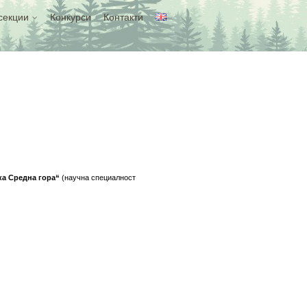
секции
Конкурси
Контакти
ка Средна гора“
(научна специалност