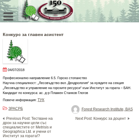
Skip
to
content
Конкурс за главен асистент
04/07/2018
Професионално направление 6.5. Горско стопанство
Научна специалност: „Лесовъдство вкл. Дендрология“ за нуждите на секция
„Лесовъдство и управление на горските ресурси“ към Институт за гората – БАН.
Кандидат по конкурса: ас. д-р Пламен Станков Глогов
ТУК
Повече информация:
ЗРАСРБ
Forest Research Institute, BAS
Post
Previous Post: Тестване на
Next Post: Конкурс за доцент
navigation
дрон за научни цели със
специалистите от Metrisis и
Geographica Ltd. и учени от
Институт за гората!?