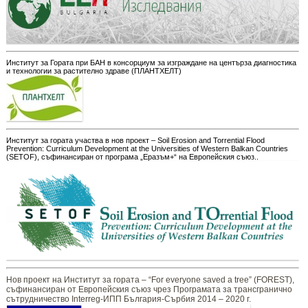
Институт за Гората при БАН в консорциум за изграждане на центърза диагностика
и технологии за растително здраве (ПЛАНТХЕЛТ)
Институт за гората участва в нов проект – Soil Erosion and Torrential Flood
Prevention: Curriculum Development at the Universities of Western Balkan Countries
(SETOF), съфинансиран от програма „Еразъм+“ на Европейския съюз..
Нов проект на Институт за гората – “For everyone saved a tree” (FOREST),
съфинансиран от Европейския съюз чрез Програмата за трансгранично
сътрудничество Interreg-ИПП България-Сърбия 2014 – 2020 г.