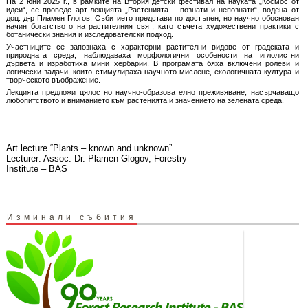
На 2 юни 2025 г., в рамките на Втория детски фестивал на науката „Космос от
идеи“, се проведе арт-лекцията „Растенията – познати и непознати“, водена от
доц. д-р Пламен Глогов. Събитието представи по достъпен, но научно обоснован
начин богатството на растителния свят, като съчета художествени практики с
ботанически знания и изследователски подход.
Участниците се запознаха с характерни растителни видове от градската и
природната среда, наблюдаваха морфологични особености на иглолистни
дървета и изработиха мини хербарии. В програмата бяха включени ролеви и
логически задачи, които стимулираха научното мислене, екологичната култура и
творческото въображение.
Лекцията предложи цялостно научно-образователно преживяване, насърчаващо
любопитството и вниманието към растенията и значението на зелената среда.
Art lecture “Plants – known and unknown”
Lecturer: Assoc. Dr. Plamen Glogov, Forestry
Institute – BAS
Изминали събития