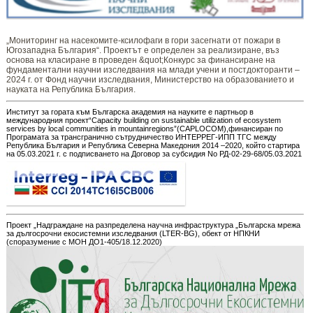
„Мониторинг ​​​на ​​насекомите-ксилофаги в гори засегнати от пожари в
Югозападна България“. Проектът е определен за реализиране, въз
основа на класиране в проведен &quot;Конкурс за финансиране на
фундаментални научни изследвания на млади учени и постдокторанти –
2024 г. от Фонд научни изследвания, Министерство на образованието и
науката на Република България.
Институт за гората към Българска академия на науките е партньор в
международния проект“Capacity building on sustainable utilization of ecosystem
services by local communities in mountainregions”(CAPLOCOM),финансиран по
Програмата за трансгранично сътрудничество ИНТЕРРЕГ-ИПП ТГС между
Република България и Република Северна Македония 2014 –2020, който стартира
на 05.03.2021 г. с подписването на Договор за субсидия No РД-02-29-68/05.03.2021
Проект „Надграждане на разпределена научна инфраструктура „Българска мрежа
за дългосрочни екосистемни изследвания (LTER-BG), обект от НПКНИ
(споразумение с МОН ДО1-405/18.12.2020)