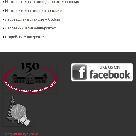
Изпълнителната агенция по околна среда
Изпълнителна агенция по горите
Лесозащитна станция – София
Лесотехнически университет
Софийски Университет
Профил на купувача